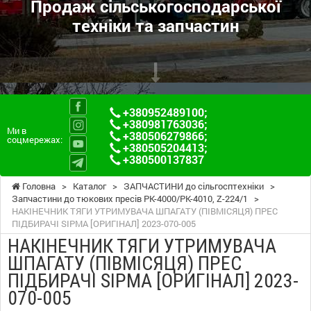
Продаж сільськогосподарської
техніки та запчастин
+380952489100
;
+380981763036
;
Ми в
+380506279866
;
соцмережах:
+380505204413
;
+380500137837
Головна
>
Каталог
>
ЗАПЧАСТИНИ до сільгосптехніки
>
Запчастини до тюкових пресів PK-4000/PK-4010, Z-224/1
>
НАКІНЕЧНИК ТЯГИ УТРИМУВАЧА ШПАГАТУ (ПІВМІСЯЦЯ) ПРЕС
ПІДБИРАЧІ SIPMA [ОРИГІНАЛ] 2023-070-005
НАКІНЕЧНИК ТЯГИ УТРИМУВАЧА
ШПАГАТУ (ПІВМІСЯЦЯ) ПРЕС
ПІДБИРАЧІ SIPMA [ОРИГІНАЛ] 2023-
070-005