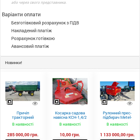
або через свого представника.
Варіанти оплати
Безготівковий розрахунок з ПДВ
Накладений платіж
Розрахунок готівкою
Авансовий платіж
Новинки!
Причіп
Косарка садова
Рулонний прес-
тракторний
навісна КСН-1,4/2
підбирач Metel-
самоскидний
м.
Fach Z 587
В наявності
В наявності
В наявності
Spike 2 ПТС-4
285 000,00 грн.
10,00 грн.
1 133 000,00 грн.