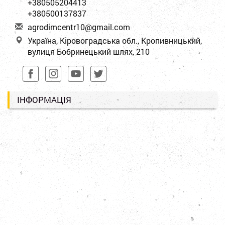
+380505204413
+380500137837
a
gro
dim
cen
tr1
0@g
mai
l.c
om
Україна, Кіровоградська обл., Кропивницький,
вулиця Бобринецький шлях, 210
ІНФОРМАЦІЯ