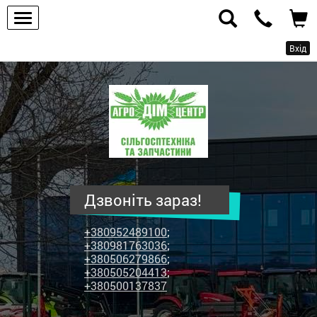
Вхід
ПП
"Агродім-
центр"
-
продаж
сільськогосподарської
техніки
Дзвоніть зараз!
та
запчастин
+380952489100
;
+380981763036
;
+380506279866
;
+380505204413
;
+380500137837