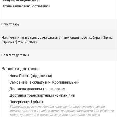
Популярні моделі
:
4000
Група запчастин
:
Болти-гайки
Опис товару
Накінечник тяги утримувача шпагату (півмісяця) прес підбирачі Sipma
[Оригінал] 2023-070-005
Оплата та доставка
Варіанти доставки
Нова Пошта(відділення)
Самовивіз із складу в м. Кропивницький
Доставка власним транспортом
Доставка транспортними компаніями
Повернення і обмін
Відповідно до закону України «про захист прав споживачів» ви
можете протягом 14 днів з моменту покупки повернути або обміняти
товар, придбаний в магазині, за умови виконання всіх норм