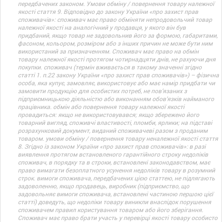
передбачених законом. Умови обміну / повернення товару належної
якості стаття 9. Відповідно до закону України «про захист прав
споживачів»: споживач має право обміняти непродовольчий товар
належної якості на аналогічний у продавця, у якого він був
придбаний, якщо товар не задовольнив його за формою, габаритами,
фасоном, кольором, розміром або з інших причин не може бути ним
використаний за призначенням. Споживач має право на обмін
товару належної якості протягом чотирнадцяти днів, не рахуючи дня
покупки. споживач (термін вживається в такому значенні згідно
статті 1. п.22 закону України «про захист прав споживачів») – фізична
особа, яка купує, замовляє, використовує або має намір придбати чи
замовити продукцію для особистих потреб, не пов’язаних з
підприємницькою діяльністю або виконанням обов’язків найманого
працівника. обмін або повернення товару належної якості
провадиться: якщо не використовувався; якщо збережено його
товарний вигляд, споживчі властивості, пломби, ярлики; на підставі
розрахунковий документ, виданий споживачеві разом з проданим
товаром. умови обміну / повернення товару неналежної якості стаття
8. Згідно із законом України «про захист прав споживачів»: в разі
виявлення протягом встановленого гарантійного строку недоліків
споживач, в порядку та в строки, встановлені законодавством, має
право вимагати безоплатного усунення недоліків товару в розумний
строк. вимоги споживача, передбачених цією статтею, не підлягають
задоволенню, якщо продавець, виробник (підприємство, що
задовольняє вимоги споживача, встановлені частиною першою цієї
статті) доведуть, що недоліки товару виникли внаслідок порушення
споживачем правил користування товаром або його зберігання.
Споживач має право брати участь у перевірці якості товару особисто