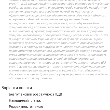
статті 1. п.22 закону України «про захист прав споживачів») – фізична
особа, яка купує, замовляє, використовує або має намір придбати чи
замовити продукцію для особистих потреб, не пов’язаних з
підприємницькою діяльністю або виконанням обов’язків найманого
працівника. обмін або повернення товару належної якості
провадиться: якщо не використовувався; якщо збережено його
товарний вигляд, споживчі властивості, пломби, ярлики; на підставі
розрахунковий документ, виданий споживачеві разом з проданим
товаром. умови обміну / повернення товару неналежної якості стаття
8. Згідно із законом України «про захист прав споживачів»: в разі
виявлення протягом встановленого гарантійного строку недоліків
споживач, в порядку та в строки, встановлені законодавством, має
право вимагати безоплатного усунення недоліків товару в розумний
строк. вимоги споживача, передбачених цією статтею, не підлягають
задоволенню, якщо продавець, виробник (підприємство, що
задовольняє вимоги споживача, встановлені частиною першою цієї
статті) доведуть, що недоліки товару виникли внаслідок порушення
споживачем правил користування товаром або його зберігання.
Споживач має право брати участь у перевірці якості товару особисто
або через свого представника.
Варіанти оплати
Безготівковий розрахунок з ПДВ
Накладений платіж
Розрахунок готівкою