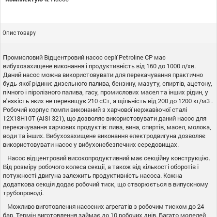
Опис товару
Промисловий Відцентровий насос серії Petroline СР має
вибухозахищене виконання і продуктивність від 160 до 1000 л/хв.
Даний насос можна використовувати для перекачування практично
будь-якої рідини: дизельного палива, бензину, мазуту, спиртів, ацетону,
пічного і піролізного палива, гасу, промислових масел та інших рідин, у
в'язкість яких не перевищує 210 сСт, а щільність від 200 до 1200 кг/м3 .
Робочий корпус помпи виконаний з харчової нержавіючої сталі
12Х18Н10Т (AISI 321), що дозволяє використовувати даний насос для
перекачування харчових продуктів: пива, вина, спиртів, масел, молока,
води та інших. Вибухозахищене виконання електродвигуна дозволяє
використовувати насос у вибухонебезпечних середовищах.
Насос відцентровий високопродуктивний має секційну конструкцію.
Від розміру робочого колеса секції, а також від кількості оборотів і
потужності двигуна залежить продуктивність насоса. Кожна
додаткова секція додає робочий тиск, що створюється в випускному
трубопроводі.
Можливо виготовлення насосних агрегатів з робочим тиском до 24
бар. Термін виготовлення займає до 10 робочих днів. Багато моделей