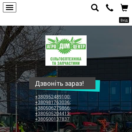
Вхід
ПП
"Агродім-
центр"
-
продаж
сільськогосподарської
техніки
Дзвоніть зараз!
та
запчастин
+380952489100
;
+380981763036
;
+380506279866
;
+380505204413
;
+380500137837