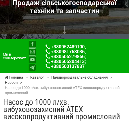
Продаж сільськогосподарської
техніки та запчастин
+380952489100
;
+380981763036
;
Ми в
+380506279866
;
соцмережах:
+380505204413
;
+380500137837
Головна
>
Каталог
>
Паливороздавальне обладнання
>
Насоси
>
Насос до 1000 л/хв. вибуховозахисний ATEX високопродуктивний
промисловий
Насос до 1000 л/хв.
вибуховозахисний ATEX
високопродуктивний промисловий