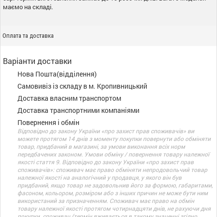
маємо на складі.
Оплата та доставка
Варіанти доставки
Нова Пошта(відділення)
Самовивіз із складу в м. Кропивницький
Доставка власним транспортом
Доставка транспортними компаніями
Повернення і обмін
Відповідно до закону України «про захист прав споживачів» ви
можете протягом 14 днів з моменту покупки повернути або обміняти
товар, придбаний в магазині, за умови виконання всіх норм
передбачених законом. Умови обміну / повернення товару належної
якості стаття 9. Відповідно до закону України «про захист прав
споживачів»: споживач має право обміняти непродовольчий товар
належної якості на аналогічний у продавця, у якого він був
придбаний, якщо товар не задовольнив його за формою, габаритами,
фасоном, кольором, розміром або з інших причин не може бути ним
використаний за призначенням. Споживач має право на обмін
товару належної якості протягом чотирнадцяти днів, не рахуючи дня
покупки. споживач (термін вживається в такому значенні згідно