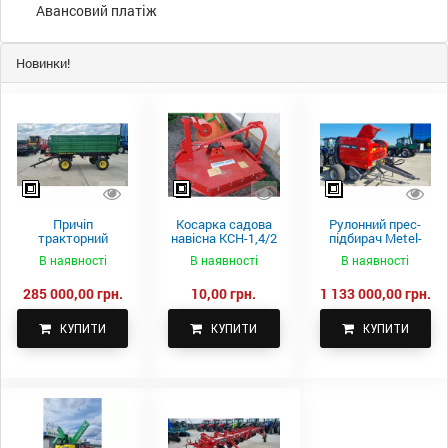
Авансовий платіж
Новинки!
Причіп
Косарка садова
Рулонний прес-
тракторний
навісна КСН-1,4/2
підбирач Metel-
самоскидний
м.
Fach Z 587
В наявності
В наявності
В наявності
Spike 2 ПТС-4
285 000,00 грн.
10,00 грн.
1 133 000,00 грн.
КУПИТИ
КУПИТИ
КУПИТИ