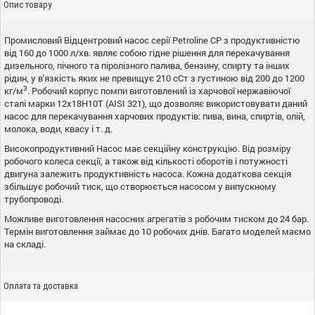
Опис товару
Промисловий Відцентровий насос серії Petroline СР з продуктивністю
від 160 до 1000 л/хв. являє собою гідне рішення для перекачування
дизельного, пічного та піролізного палива, бензину, спирту та інших
рідин, у в'язкість яких не превищує 210 сСт з густиною від 200 до 1200
3
кг/м
. Робочий корпус помпи виготовлений із харчової нержавіючої
сталі марки 12х18Н10Т (AISI 321), що дозволяє використовувати даний
насос для перекачування харчових продуктів: пива, вина, спиртів, олій,
молока, води, квасу і т. д.
Високопродуктивний Насос має секційну конструкцію. Від розміру
робочого колеса секції, а також від кількості оборотів і потужності
двигуна залежить продуктивність насоса. Кожна додаткова секція
збільшує робочий тиск, що створюється насосом у випускному
трубопроводі.
Можливе виготовлення насосних агрегатів з робочим тиском до 24 бар.
Термін виготовлення займає до 10 робочих днів. Багато моделей маємо
на складі.
Оплата та доставка