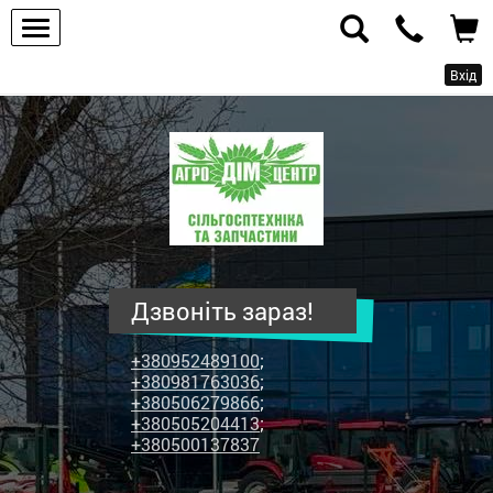
Вхід
ПП
"Агродім-
центр"
-
продаж
сільськогосподарської
техніки
Дзвоніть зараз!
та
запчастин
+380952489100
;
+380981763036
;
+380506279866
;
+380505204413
;
+380500137837