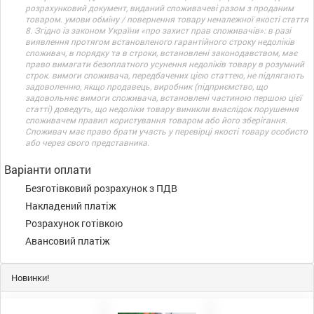
розрахунковий документ, виданий споживачеві разом з проданим
товаром. умови обміну / повернення товару неналежної якості стаття
8. Згідно із законом України «про захист прав споживачів»: в разі
виявлення протягом встановленого гарантійного строку недоліків
споживач, в порядку та в строки, встановлені законодавством, має
право вимагати безоплатного усунення недоліків товару в розумний
строк. вимоги споживача, передбачених цією статтею, не підлягають
задоволенню, якщо продавець, виробник (підприємство, що
задовольняє вимоги споживача, встановлені частиною першою цієї
статті) доведуть, що недоліки товару виникли внаслідок порушення
споживачем правил користування товаром або його зберігання.
Споживач має право брати участь у перевірці якості товару особисто
або через свого представника.
Варіанти оплати
Безготівковий розрахунок з ПДВ
Накладений платіж
Розрахунок готівкою
Авансовий платіж
Новинки!