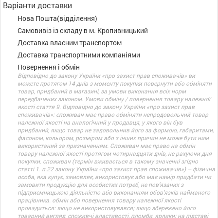
Варіанти доставки
Нова Пошта(відділення)
Самовивіз із складу в м. Кропивницький
Доставка власним транспортом
Доставка транспортними компаніями
Повернення і обмін
Відповідно до закону України «про захист прав споживачів» ви
можете протягом 14 днів з моменту покупки повернути або обміняти
товар, придбаний в магазині, за умови виконання всіх норм
передбачених законом. Умови обміну / повернення товару належної
якості стаття 9. Відповідно до закону України «про захист прав
споживачів»: споживач має право обміняти непродовольчий товар
належної якості на аналогічний у продавця, у якого він був
придбаний, якщо товар не задовольнив його за формою, габаритами,
фасоном, кольором, розміром або з інших причин не може бути ним
використаний за призначенням. Споживач має право на обмін
товару належної якості протягом чотирнадцяти днів, не рахуючи дня
покупки. споживач (термін вживається в такому значенні згідно
статті 1. п.22 закону України «про захист прав споживачів») – фізична
особа, яка купує, замовляє, використовує або має намір придбати чи
замовити продукцію для особистих потреб, не пов’язаних з
підприємницькою діяльністю або виконанням обов’язків найманого
працівника. обмін або повернення товару належної якості
провадиться: якщо не використовувався; якщо збережено його
товарний вигляд, споживчі властивості, пломби, ярлики; на підставі