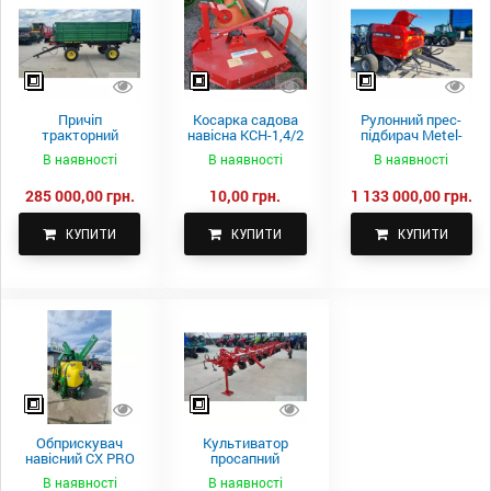
Причіп
Косарка садова
Рулонний прес-
тракторний
навісна КСН-1,4/2
підбирач Metel-
самоскидний
м.
Fach Z 587
В наявності
В наявності
В наявності
Spike 2 ПТС-4
285 000,00 грн.
10,00 грн.
1 133 000,00 грн.
КУПИТИ
КУПИТИ
КУПИТИ
Обприскувач
Культиватор
навісний CX PRO
просапний
1000-15
КПН-5,6-05
В наявності
В наявності