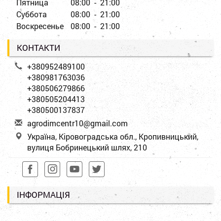
Пятница
08:00 - 21:00
Суббота
08:00 - 21:00
Воскресенье
08:00 - 21:00
КОНТАКТИ
+380952489100
+380981763036
+380506279866
+380505204413
+380500137837
a
gro
dim
cen
tr1
0@g
mai
l.c
om
Україна, Кіровоградська обл., Кропивницький,
вулиця Бобринецький шлях, 210
ІНФОРМАЦІЯ