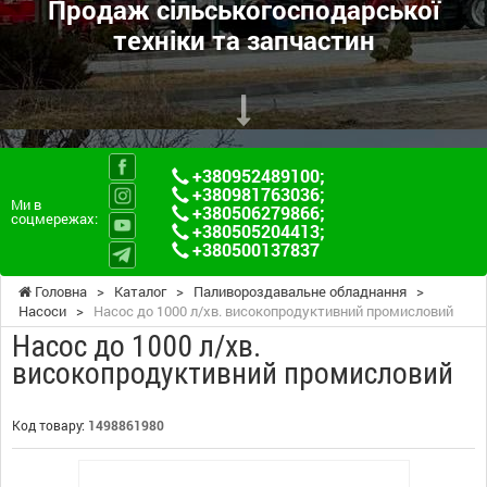
Продаж сільськогосподарської
техніки та запчастин
+380952489100
;
+380981763036
;
Ми в
+380506279866
;
соцмережах:
+380505204413
;
+380500137837
Головна
>
Каталог
>
Паливороздавальне обладнання
>
Насоси
>
Насос до 1000 л/хв. високопродуктивний промисловий
Насос до 1000 л/хв.
високопродуктивний промисловий
Код товару:
1498861980