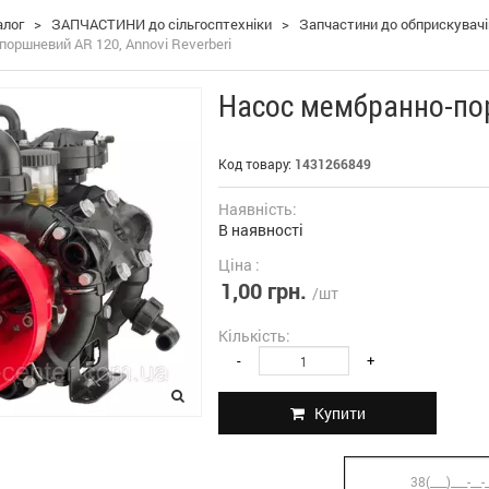
алог
>
ЗАПЧАСТИНИ до сільгосптехніки
>
Запчастини до обприскувач
оршневий AR 120, Annovi Reverberi
Насос мембранно-пор
Код товару:
1431266849
Наявність:
В наявності
Ціна :
1,00 грн.
/шт
Кількість:
-
+
Купити