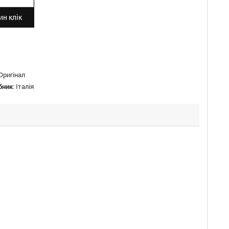
н клік
Оригінал
бник
:
Італія