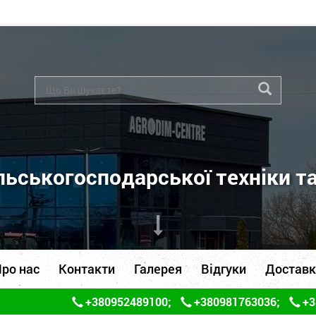
ьськогосподарської техніки т
ро нас
Контакти
Галерея
Відгуки
Доставк
+380952489100
;
+380981763036
;
+3