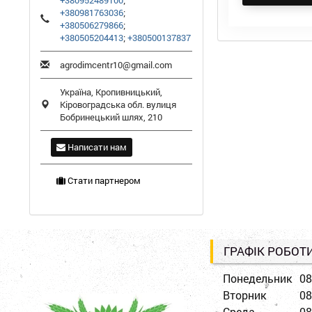
+380952489100
;
+380981763036
;
+380506279866
;
+380505204413
;
+380500137837
agrodimcentr10@gmail.com
Україна,
Кропивницький
,
Кіровоградська обл.
вулиця
Бобринецький шлях, 210
Написати нам
Стати партнером
ГРАФІК РОБОТ
Понедельник
08
Вторник
08
Среда
08