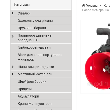
Категории
Головна
>
Кат
Насос мембранно-п
Сівалки
Охолоджуюча рідина
Пружинні борони
Паливороздавальне
обладнання
Глибокорозпушувачі
Візки для транспортування
жниварок
Шини,камери та диски
Мастильні матеріали
Шлейфові борони
Прицепи
Акумулятори
Крани Маніпулятори