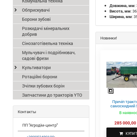
Комунальна техніка
Довжина, мм
:
Обприскувачі
Висота, мм
: 3
Ширина, мм
: 3
Борони зубові
Розкидачі мінеральних
добрив
Новинки!
Сінозаготівельна техніка
Мульчувач і подрібнювач,
садові фрези
Культиватори
Ротаційні борони
Зчіпки зубових борін
Запчастини до тракторів YTO
Причіп тракт
самоскидний S
ПТС-4
Контакты
В наявнос
285 000,00 
ПП "Агродім-центр"
КУПИ