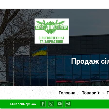
ПП
"Агродім-
центр"
-
продаж
сільськогосподарської
Продаж сіл
техніки
та
запчастин
Головна
Товари
П
Ми в соцмережах: