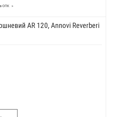
ів ОПК
>
шневий AR 120, Annovi Reverberi