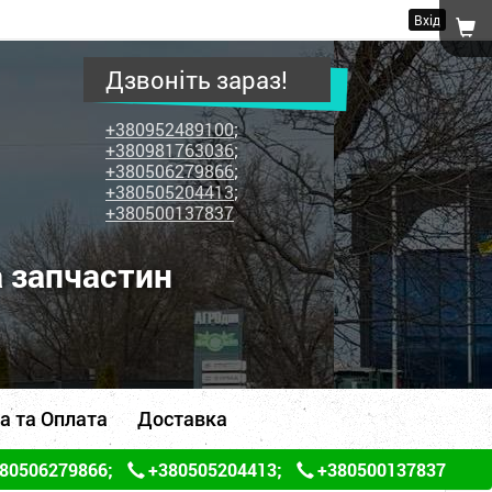
Вхід
Дзвоніть зараз!
+380952489100
;
+380981763036
;
+380506279866
;
+380505204413
;
+380500137837
а запчастин
а та Оплата
Доставка
80506279866
;
+380505204413
;
+380500137837