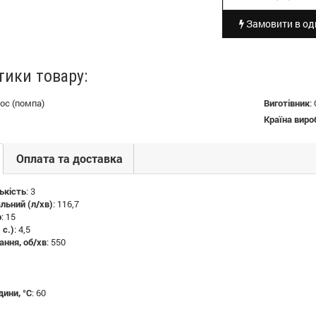
Замовити в оди
тики товару:
ос (помпа)
Виготівник
:
Країна виро
Оплата та доставка
ькість
: 3
льний (л/хв)
: 116,7
р
: 15
 с.)
: 4,5
ання, об/хв
: 550
дини, °C
: 60