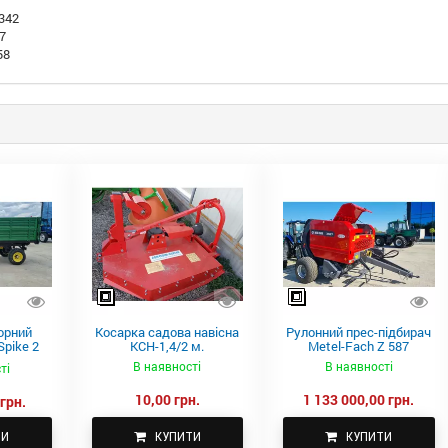
 342
67
58
орний
Косарка садова навісна
Рулонний прес-підбирач
pike 2
КСН-1,4/2 м.
Metel-Fach Z 587
В наявності
В наявності
ті
10,00 грн.
1 133 000,00 грн.
грн.
ТИ
КУПИТИ
КУПИТИ