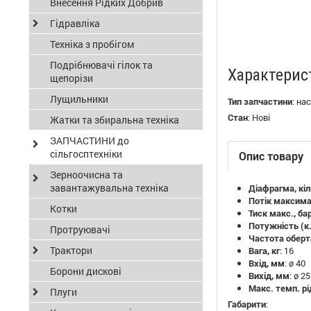
Внесення Рідких Добрив
Гідравліка
Техніка з пробігом
Подрібнювачі гілок та
Характерис
щепорізи
Лущильники
Тип запчастини
:
нас
Стан
:
Нові
Жатки та збиральна техніка
ЗАПЧАСТИНИ до
сільгосптехніки
Опис товару
Зерноочисна та
завантажувальна техніка
Діафрагма, кіл
Потік максима
Котки
Тиск макс., ба
Потужність (к.
Протруювачі
Частота оберт
Трактори
Вага, кг
: 16
Вхід, мм
: ø 40
Борони дискові
Вихід, мм
: ø 25
Макс. темп. рі
Плуги
Габарити
: