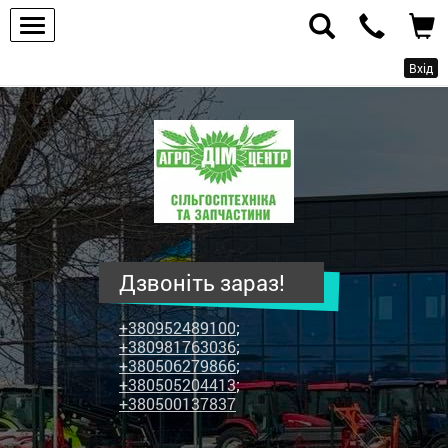
Вхід
ПП
"Агродім-
центр"
-
продаж
сільськогосподарської
техніки
Дзвоніть зараз!
та
запчастин
+380952489100
;
+380981763036
;
+380506279866
;
+380505204413
;
+380500137837