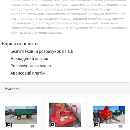
строк. вимоги споживача, передбачених цією статтею, не підлягають
задоволенню, якщо продавець, виробник (підприємство, що
задовольняє вимоги споживача, встановлені частиною першою цієї
статті) доведуть, що недоліки товару виникли внаслідок порушення
споживачем правил користування товаром або його зберігання.
Споживач має право брати участь у перевірці якості товару особисто
або через свого представника.
Варіанти оплати
Безготівковий розрахунок з ПДВ
Накладений платіж
Розрахунок готівкою
Авансовий платіж
Новинки!