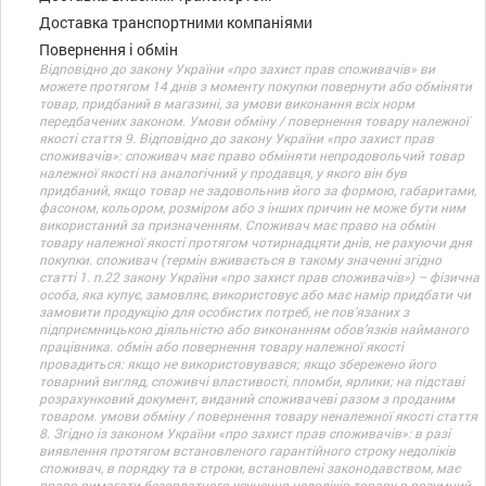
Доставка транспортними компаніями
Повернення і обмін
Відповідно до закону України «про захист прав споживачів» ви
можете протягом 14 днів з моменту покупки повернути або обміняти
товар, придбаний в магазині, за умови виконання всіх норм
передбачених законом. Умови обміну / повернення товару належної
якості стаття 9. Відповідно до закону України «про захист прав
споживачів»: споживач має право обміняти непродовольчий товар
належної якості на аналогічний у продавця, у якого він був
придбаний, якщо товар не задовольнив його за формою, габаритами,
фасоном, кольором, розміром або з інших причин не може бути ним
використаний за призначенням. Споживач має право на обмін
товару належної якості протягом чотирнадцяти днів, не рахуючи дня
покупки. споживач (термін вживається в такому значенні згідно
статті 1. п.22 закону України «про захист прав споживачів») – фізична
особа, яка купує, замовляє, використовує або має намір придбати чи
замовити продукцію для особистих потреб, не пов’язаних з
підприємницькою діяльністю або виконанням обов’язків найманого
працівника. обмін або повернення товару належної якості
провадиться: якщо не використовувався; якщо збережено його
товарний вигляд, споживчі властивості, пломби, ярлики; на підставі
розрахунковий документ, виданий споживачеві разом з проданим
товаром. умови обміну / повернення товару неналежної якості стаття
8. Згідно із законом України «про захист прав споживачів»: в разі
виявлення протягом встановленого гарантійного строку недоліків
споживач, в порядку та в строки, встановлені законодавством, має
право вимагати безоплатного усунення недоліків товару в розумний