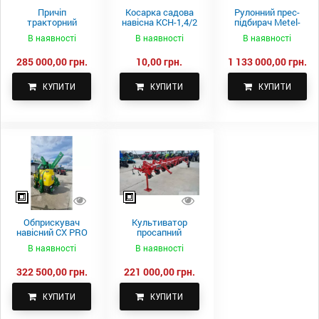
Причіп
Косарка садова
Рулонний прес-
тракторний
навісна КСН-1,4/2
підбирач Metel-
самоскидний
м.
Fach Z 587
В наявності
В наявності
В наявності
Spike 2 ПТС-4
285 000,00 грн.
10,00 грн.
1 133 000,00 грн.
КУПИТИ
КУПИТИ
КУПИТИ
Обприскувач
Культиватор
навісний CX PRO
просапний
1000-15
КПН-5,6-05
В наявності
В наявності
322 500,00 грн.
221 000,00 грн.
КУПИТИ
КУПИТИ