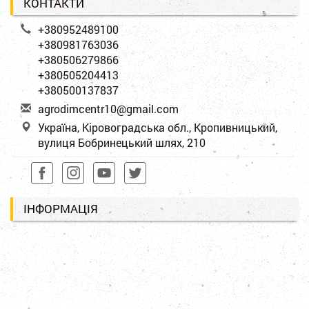
КОНТАКТИ
+380952489100
+380981763036
+380506279866
+380505204413
+380500137837
a
gro
dim
cen
tr1
0@g
mai
l.c
om
Україна, Кіровоградська обл., Кропивницький,
вулиця Бобринецький шлях, 210
ІНФОРМАЦІЯ