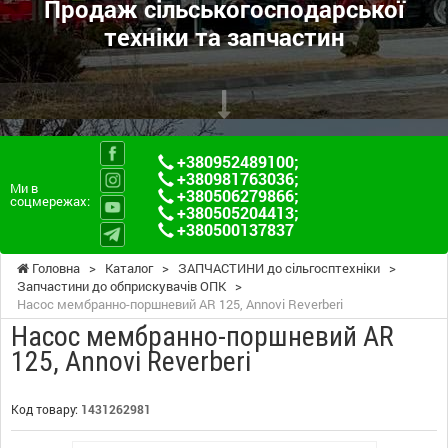
Продаж сільськогосподарської
техніки та запчастин
+380952489100
;
+380981763036
;
Ми в
+380506279866
;
соцмережах:
+380505204413
;
+380500137837
Головна
>
Каталог
>
ЗАПЧАСТИНИ до сільгосптехніки
>
Запчастини до обприскувачів ОПК
>
Насос мембранно-поршневий AR 125, Annovi Reverberi
Насос мембранно-поршневий AR
125, Annovi Reverberi
Код товару:
1431262981