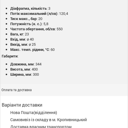
Діафрагма, кількість
: 3
Потік максимальний (л/хв)
: 120,4
Тиск макс., бар
: 20
Потужність (к. с.)
: 5,8
Частота обертання, об/хв
: 550
Вага, кг
: 23
Вхід, мм
: ø 40
Вихід, мм
: ø 25
Макс. темп. рідини, °C
: 60
Габарити
:
Довжина, мм
: 344
Висота, мм
: 400
Ширина, мм
: 300
Оплата та доставка
Варіанти доставки
Нова Пошта(відділення)
Самовивіз із складу в м. Кропивницький
Доставка власним транспортом