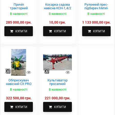
Причіп
Косарка садова
Рулонний прес-
тракторний
навісна КСН-1,4/2
підбирач Metel-
самоскидний
м.
Fach Z 587
В наявності
В наявності
В наявності
Spike 2 ПТС-4
285 000,00 грн.
10,00 грн.
1 133 000,00 грн.
КУПИТИ
КУПИТИ
КУПИТИ
Обприскувач
Культиватор
навісний CX PRO
просапний
1000-15
КПН-5,6-05
В наявності
В наявності
322 500,00 грн.
221 000,00 грн.
КУПИТИ
КУПИТИ