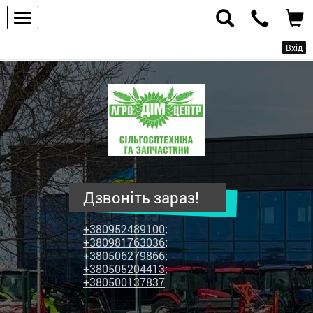
Вхід
ПП
"Агродім-
центр"
-
продаж
сільськогосподарської
техніки
Дзвоніть зараз!
та
запчастин
+380952489100
;
+380981763036
;
+380506279866
;
+380505204413
;
+380500137837