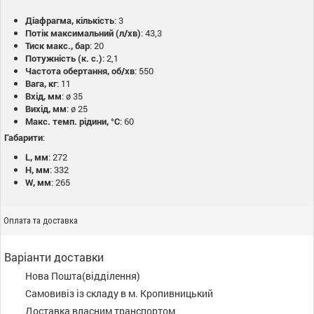
Діафрагма, кількість
: 3
Потік максимальний (л/хв)
: 43,3
Тиск макс., бар
: 20
Потужність (к. с.)
: 2,1
Частота обертання, об/хв
: 550
Вага, кг
: 11
Вхід, мм
: ø 35
Вихід, мм
: ø 25
Макс. темп. рідини, °C
: 60
Габарити
:
L, мм
: 272
H, мм
: 332
W, мм
: 265
Оплата та доставка
Варіанти доставки
Нова Пошта(відділення)
Самовивіз із складу в м. Кропивницький
Доставка власним транспортом