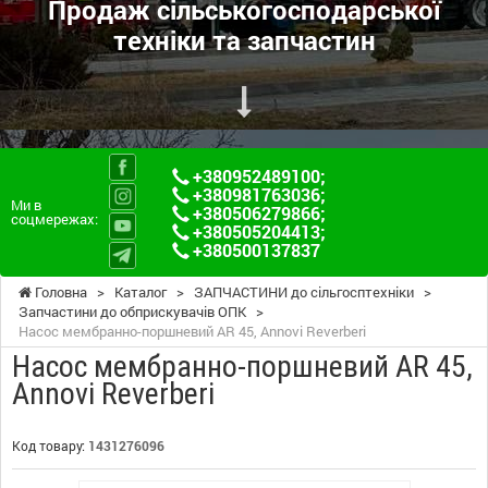
Продаж сільськогосподарської
техніки та запчастин
+380952489100
;
+380981763036
;
Ми в
+380506279866
;
соцмережах:
+380505204413
;
+380500137837
Головна
>
Каталог
>
ЗАПЧАСТИНИ до сільгосптехніки
>
Запчастини до обприскувачів ОПК
>
Насос мембранно-поршневий AR 45, Annovi Reverberi
Насос мембранно-поршневий AR 45,
Annovi Reverberi
Код товару:
1431276096