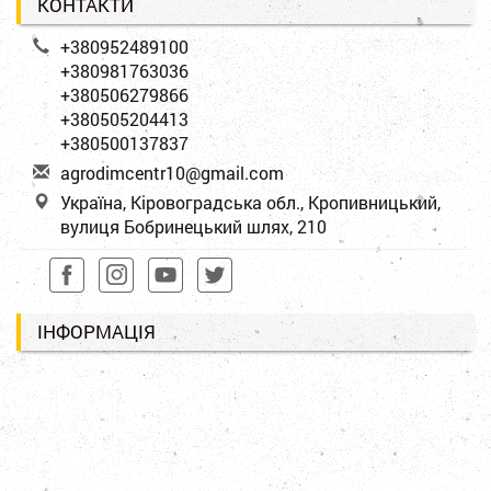
КОНТАКТИ
+380952489100
+380981763036
+380506279866
+380505204413
+380500137837
a
gro
dim
cen
tr1
0@g
mai
l.c
om
Україна, Кіровоградська обл., Кропивницький,
вулиця Бобринецький шлях, 210
ІНФОРМАЦІЯ