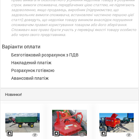
строк. вимоги споживача, передбачених цією статтею, не підлягають
задоволенню, якщо продавець, виробник (підприємство, що
задовольняє вимоги споживача, встановлені частиною першою цієї
статті) доведуть, що недоліки товару виникли внаслідок порушення
споживачем правил користування товаром або його зберігання.
Споживач має право брати участь у перевірці якості товару особисто
або через свого представника.
Варіанти оплати
Безготівковий розрахунок з ПДВ
Накладений платіж
Розрахунок готівкою
Авансовий платіж
Новинки!