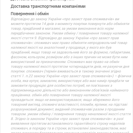
Доставка транспортними компаніями
Повернення і обмін
Відповідно до закону України «про захист прав споживачів» ви
можете протягом 14 днів з моменту покупки повернути або обміняти
товар, придбаний в магазині, за умови виконання всіх норм
передбачених законом. Умови обміну / повернення товару належної
якості стаття 9. Відповідно до закону України «про захист прав
споживачів»: споживач має право обміняти непродовольчий товар
належної якості на аналогічний у продавця, у якого він був
придбаний, якщо товар не задовольнив його за формою, габаритами,
фасоном, кольором, розміром або з інших причин не може бути ним
використаний за призначенням. Споживач має право на обмін
товару належної якості протягом чотирнадцяти днів, не рахуючи дня
покупки. споживач (термін вживається в такому значенні згідно
статті 1. п.22 закону України «про захист прав споживачів») – фізична
особа, яка купує, замовляє, використовує або має намір придбати чи
замовити продукцію для особистих потреб, не пов’язаних з
підприємницькою діяльністю або виконанням обов’язків найманого
працівника. обмін або повернення товару належної якості
провадиться: якщо не використовувався; якщо збережено його
товарний вигляд, споживчі властивості, пломби, ярлики; на підставі
розрахунковий документ, виданий споживачеві разом з проданим
товаром. умови обміну / повернення товару неналежної якості стаття
8. Згідно із законом України «про захист прав споживачів»: в разі
виявлення протягом встановленого гарантійного строку недоліків
споживач, в порядку та в строки, встановлені законодавством, має
право вимагати безоплатного усунення недоліків товару в розумний