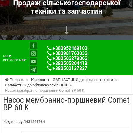
Продаж сільськогосподарської
техніки та запчастин
+380952489100
;
+380981763036
;
Ми в
+380506279866
;
соцмережах:
+380505204413
;
+380500137837
Головна
>
Каталог
>
ЗАПЧАСТИНИ до сільгосптехніки
>
Запчастини до обприскувачів ОПК
>
Насос мембранно-поршневий Comet BP 60 K
Насос мембранно-поршневий Comet
BP 60 K
Код товару:
1431297984