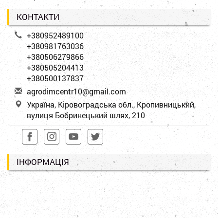
КОНТАКТИ
+380952489100
+380981763036
+380506279866
+380505204413
+380500137837
a
gro
dim
cen
tr1
0@g
mai
l.c
om
Україна, Кіровоградська обл., Кропивницький,
вулиця Бобринецький шлях, 210
ІНФОРМАЦІЯ