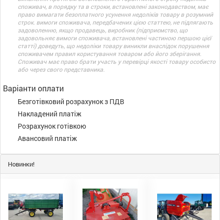
споживач, в порядку та в строки, встановлені законодавством, має
право вимагати безоплатного усунення недоліків товару в розумний
строк. вимоги споживача, передбачених цією статтею, не підлягають
задоволенню, якщо продавець, виробник (підприємство, що
задовольняє вимоги споживача, встановлені частиною першою цієї
статті) доведуть, що недоліки товару виникли внаслідок порушення
споживачем правил користування товаром або його зберігання.
Споживач має право брати участь у перевірці якості товару особисто
або через свого представника.
Варіанти оплати
Безготівковий розрахунок з ПДВ
Накладений платіж
Розрахунок готівкою
Авансовий платіж
Новинки!