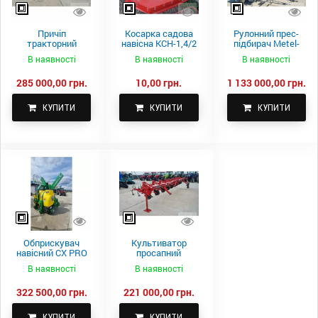
Причіп
Косарка садова
Рулонний прес-
тракторний
навісна КСН-1,4/2
підбирач Metel-
самоскидний
м.
Fach Z 587
В наявності
В наявності
В наявності
Spike 2 ПТС-4
285 000,00 грн.
10,00 грн.
1 133 000,00 грн.
КУПИТИ
КУПИТИ
КУПИТИ
Обприскувач
Культиватор
навісний CX PRO
просапний
1000-15
КПН-5,6-05
В наявності
В наявності
322 500,00 грн.
221 000,00 грн.
КУПИТИ
КУПИТИ