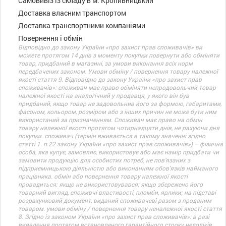
Самовивіз із складу в м. Кропивницький
Доставка власним транспортом
Доставка транспортними компаніями
Повернення і обмін
Відповідно до закону України «про захист прав споживачів» ви
можете протягом 14 днів з моменту покупки повернути або обміняти
товар, придбаний в магазині, за умови виконання всіх норм
передбачених законом. Умови обміну / повернення товару належної
якості стаття 9. Відповідно до закону України «про захист прав
споживачів»: споживач має право обміняти непродовольчий товар
належної якості на аналогічний у продавця, у якого він був
придбаний, якщо товар не задовольнив його за формою, габаритами,
фасоном, кольором, розміром або з інших причин не може бути ним
використаний за призначенням. Споживач має право на обмін
товару належної якості протягом чотирнадцяти днів, не рахуючи дня
покупки. споживач (термін вживається в такому значенні згідно
статті 1. п.22 закону України «про захист прав споживачів») – фізична
особа, яка купує, замовляє, використовує або має намір придбати чи
замовити продукцію для особистих потреб, не пов’язаних з
підприємницькою діяльністю або виконанням обов’язків найманого
працівника. обмін або повернення товару належної якості
провадиться: якщо не використовувався; якщо збережено його
товарний вигляд, споживчі властивості, пломби, ярлики; на підставі
розрахунковий документ, виданий споживачеві разом з проданим
товаром. умови обміну / повернення товару неналежної якості стаття
8. Згідно із законом України «про захист прав споживачів»: в разі
виявлення протягом встановленого гарантійного строку недоліків