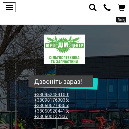
Вхід
ПП
"Агродім-
центр"
-
продаж
сільськогосподарської
техніки
Дзвоніть зараз!
та
запчастин
+380952489100
;
+380981763036
;
+380506279866
;
+380505204413
;
+380500137837