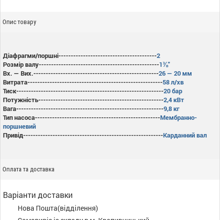
Опис товару
Діафрагми/поршні----------------------------------------
2
Розмір валу-------------------------------------------------
1⅜"
Вх. — Вих.---------------------------------------------------
26 — 20 мм
Витрата-------------------------------------------------------
58 л/хв
Тиск------------------------------------------------------------
20 бар
Потужність---------------------------------------------------
2,4 кВт
Вага------------------------------------------------------------
9,8 кг
Тип насоса---------------------------------------------------
Мембранно-
поршневий
Привід---------------------------------------------------------
Карданний вал
Оплата та доставка
Варіанти доставки
Нова Пошта(відділення)