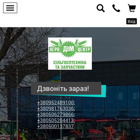
Вхід
ПП
"Агродім-
центр"
-
продаж
сільськогосподарської
техніки
Дзвоніть зараз!
та
запчастин
+380952489100
;
+380981763036
;
+380506279866
;
+380505204413
;
+380500137837