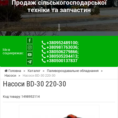
Продаж сільськогосподарської
техніки та запчастин
+380952489100
;
+380981763036
;
Ми в
+380506279866
;
соцмережах:
+380505204413
;
+380500137837
Головна
>
Каталог
>
Паливороздавальне обладнання
>
Насоси
>
Насоси BD-30 220-30
Насоси BD-30 220-30
Код товару:
1498952114