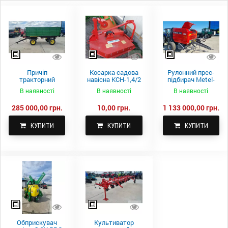
Причіп
Косарка садова
Рулонний прес-
тракторний
навісна КСН-1,4/2
підбирач Metel-
самоскидний
м.
Fach Z 587
В наявності
В наявності
В наявності
Spike 2 ПТС-4
285 000,00 грн.
10,00 грн.
1 133 000,00 грн.
КУПИТИ
КУПИТИ
КУПИТИ
Обприскувач
Культиватор