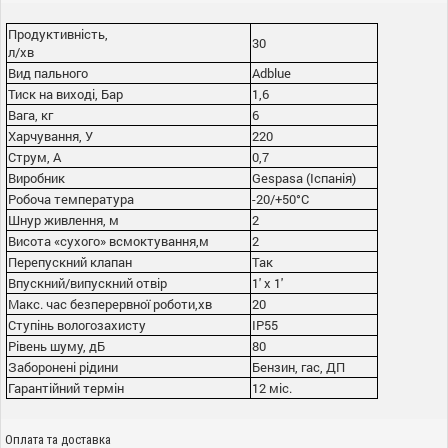
Продуктивність,
30
л/хв
Вид пального
Adblue
Тиск на виході, Бар
1,6
Вага, кг
6
Харчування, У
220
Струм, А
0,7
Виробник
Gespasa (Іспанія)
Робоча температура
-20/+50°С
Шнур живлення, м
2
Висота «сухого» всмоктування,м
2
Перепускний клапан
Так
Впускний/випускний отвір
1' x 1'
Макс. час безперервної роботи,хв
20
Ступінь вологозахисту
IP55
Рівень шуму, дБ
80
Заборонені рідини
Бензин, гас, ДП
Гарантійний термін
12 міс.
Оплата та доставка