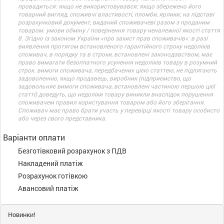
провадиться: якщо не використовувався; якщо збережено його
товарний вигляд, споживчі властивості, пломби, ярлики; на підставі
розрахунковий документ, виданий споживачеві разом з проданим
товаром. умови обміну / повернення товару неналежної якості стаття
8. Згідно із законом України «про захист прав споживачів»: в разі
виявлення протягом встановленого гарантійного строку недоліків
споживач, в порядку та в строки, встановлені законодавством, має
право вимагати безоплатного усунення недоліків товару в розумний
строк. вимоги споживача, передбачених цією статтею, не підлягають
задоволенню, якщо продавець, виробник (підприємство, що
задовольняє вимоги споживача, встановлені частиною першою цієї
статті) доведуть, що недоліки товару виникли внаслідок порушення
споживачем правил користування товаром або його зберігання.
Споживач має право брати участь у перевірці якості товару особисто
або через свого представника.
Варіанти оплати
Безготівковий розрахунок з ПДВ
Накладений платіж
Розрахунок готівкою
Авансовий платіж
Новинки!