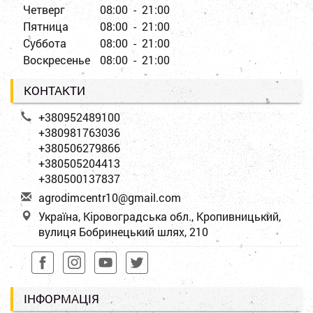
Четверг
08:00 - 21:00
Пятница
08:00 - 21:00
Суббота
08:00 - 21:00
Воскресенье
08:00 - 21:00
КОНТАКТИ
+380952489100
+380981763036
+380506279866
+380505204413
+380500137837
a
gro
dim
cen
tr1
0@g
mai
l.c
om
Україна, Кіровоградська обл., Кропивницький,
вулиця Бобринецький шлях, 210
ІНФОРМАЦІЯ