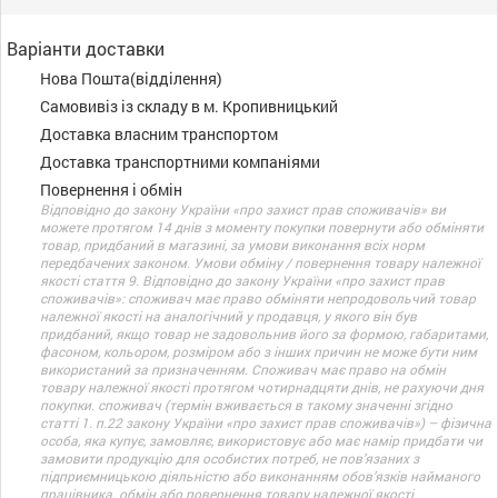
Варіанти доставки
Нова Пошта(відділення)
Самовивіз із складу в м. Кропивницький
Доставка власним транспортом
Доставка транспортними компаніями
Повернення і обмін
Відповідно до закону України «про захист прав споживачів» ви
можете протягом 14 днів з моменту покупки повернути або обміняти
товар, придбаний в магазині, за умови виконання всіх норм
передбачених законом. Умови обміну / повернення товару належної
якості стаття 9. Відповідно до закону України «про захист прав
споживачів»: споживач має право обміняти непродовольчий товар
належної якості на аналогічний у продавця, у якого він був
придбаний, якщо товар не задовольнив його за формою, габаритами,
фасоном, кольором, розміром або з інших причин не може бути ним
використаний за призначенням. Споживач має право на обмін
товару належної якості протягом чотирнадцяти днів, не рахуючи дня
покупки. споживач (термін вживається в такому значенні згідно
статті 1. п.22 закону України «про захист прав споживачів») – фізична
особа, яка купує, замовляє, використовує або має намір придбати чи
замовити продукцію для особистих потреб, не пов’язаних з
підприємницькою діяльністю або виконанням обов’язків найманого
працівника. обмін або повернення товару належної якості