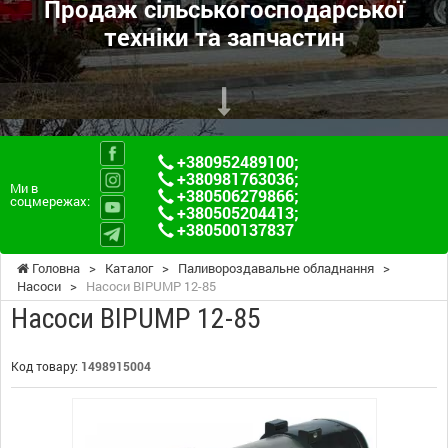
Продаж сільськогосподарської
техніки та запчастин
+380952489100
;
+380981763036
;
Ми в
+380506279866
;
соцмережах:
+380505204413
;
+380500137837
Головна
>
Каталог
>
Паливороздавальне обладнання
>
Насоси
>
Насоси BIPUMP 12-85
Насоси BIPUMP 12-85
Код товару:
1498915004