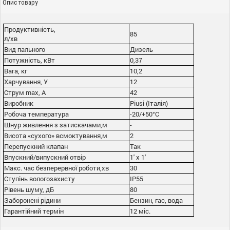
Опис товару
Продуктивність,
85
л/хв
Вид пального
Дизель
Потужність, кВт
0,37
Вага, кг
10,2
Харчування, У
12
Струм max, А
42
Виробник
Piusi (Італія)
Робоча температура
-20/+50°С
Шнур живлення з затискачами,м
-
Висота «сухого» всмоктування,м
2
Перепускний клапан
Так
Впускний/випускний отвір
1' x 1'
Макс. час безперервної роботи,хв
30
Ступінь вологозахисту
IP55
Рівень шуму, дБ
80
Заборонені рідини
Бензин, гас, вода
Гарантійний термін
12 міс.