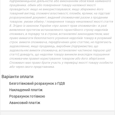
підприємницькою діяльністю або виконанням обов’язків найманого
працівника. обмін або повернення товару належної якості
провадиться: якщо не використовувався; якщо збережено його
товарний вигляд, споживчі властивості, пломби, ярлики; на підставі
розрахунковий документ, виданий споживачеві разом з проданим
товаром. умови обміну / повернення товару неналежної якості стаття
8. Згідно із законом України «про захист прав споживачів»: в разі
виявлення протягом встановленого гарантійного строку недоліків
споживач, в порядку та в строки, встановлені законодавством, має
право вимагати безоплатного усунення недоліків товару в розумний
строк. вимоги споживача, передбачених цією статтею, не підлягають
задоволенню, якщо продавець, виробник (підприємство, що
задовольняє вимоги споживача, встановлені частиною першою цієї
статті) доведуть, що недоліки товару виникли внаслідок порушення
споживачем правил користування товаром або його зберігання.
Споживач має право брати участь у перевірці якості товару особисто
або через свого представника.
Варіанти оплати
Безготівковий розрахунок з ПДВ
Накладений платіж
Розрахунок готівкою
Авансовий платіж