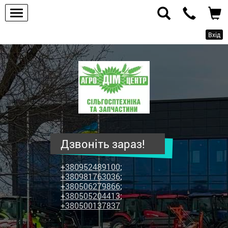
Вхід
ПП
"Агродім-
центр"
-
продаж
сільськогосподарської
техніки
Дзвоніть зараз!
та
запчастин
+380952489100
;
+380981763036
;
+380506279866
;
+380505204413
;
+380500137837