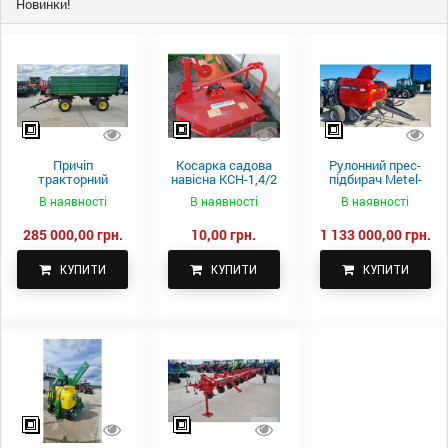
Новинки!
Причіп
Косарка садова
Рулонний прес-
тракторний
навісна КСН-1,4/2
підбирач Metel-
самоскидний
м.
Fach Z 587
В наявності
В наявності
В наявності
Spike 2 ПТС-4
285 000,00 грн.
10,00 грн.
1 133 000,00 грн.
КУПИТИ
КУПИТИ
КУПИТИ