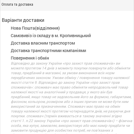
Оплата та доставка
Варіанти доставки
Нова Пошта(відділення)
Самовивіз із складу в м. Кропивницький
Доставка власним транспортом
Доставка транспортними компаніями
Повернення і обмін
Відповідно до закону України «про захист прав споживачів» ви
можете протягом 14 днів з моменту покупки повернути або обміняти
товар, придбаний в магазині, за умови виконання всіх норм
передбачених законом. Умови обміну / повернення товару належної
якості стаття 9. Відповідно до закону України «про захист прав
споживачів»: споживач має право обміняти непродовольчий товар
належної якості на аналогічний у продавця, у якого він був
придбаний, якщо товар не задовольнив його за формою, габаритами,
фасоном, кольором, розміром або з інших причин не може бути ним
використаний за призначенням. Споживач має право на обмін
товару належної якості протягом чотирнадцяти днів, не рахуючи дня
покупки. споживач (термін вживається в такому значенні згідно
статті 1. п.22 закону України «про захист прав споживачів») – фізична
особа, яка купує, замовляє, використовує або має намір придбати чи
замовити продукцію для особистих потреб, не пов’язаних з