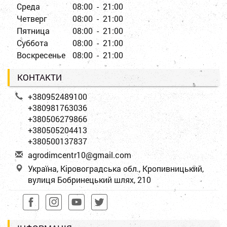
Среда
08:00 - 21:00
Четверг
08:00 - 21:00
Пятница
08:00 - 21:00
Суббота
08:00 - 21:00
Воскресенье
08:00 - 21:00
КОНТАКТИ
+380952489100
+380981763036
+380506279866
+380505204413
+380500137837
a
gro
dim
cen
tr1
0@g
mai
l.c
om
Україна, Кіровоградська обл., Кропивницький,
вулиця Бобринецький шлях, 210