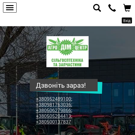
Вхід
ПП
"Агродім-
центр"
-
продаж
сільськогосподарської
техніки
Дзвоніть зараз!
та
запчастин
+380952489100
;
+380981763036
;
+380506279866
;
+380505204413
;
+380500137837