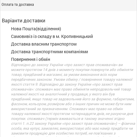
Оплата та доставка
Варіанти доставки
Нова Пошта(відділення)
Самовивіз із складу в м. Кропивницький
Доставка власним транспортом
Доставка транспортними компаніями
Повернення і обмін
Відповідно до закону України «про захист прав споживачів» ви
можете протягом 14 днів з моменту покупки повернути або обміняти
товар, придбаний в магазині, за умови виконання всіх норм
передбачених законом. Умови обміну / повернення товару належної
якості стаття 9. Відповідно до закону України «про захист прав
споживачів»: споживач має право обміняти непродовольчий товар
належної якості на аналогічний у продавця, у якого він був
придбаний, якщо товар не задовольнив його за формою, габаритами,
фасоном, кольором, розміром або з інших причин не може бути ним
використаний за призначенням. Споживач має право на обмін
товару належної якості протягом чотирнадцяти днів, не рахуючи дня
покупки. споживач (термін вживається в такому значенні згідно
статті 1. п.22 закону України «про захист прав споживачів») – фізична
особа, яка купує, замовляє, використовує або має намір придбати чи
замовити продукцію для особистих потреб, не пов’язаних з