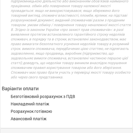
підприємницькою діяльністю або виконанням обов’язків найманого
працівника. обмін або повернення товару належної якості
провадиться: якщо не використовувався; якщо збережено його
товарний вигляд, споживчі властивості, пломби, ярлики; на підставі
розрахунковий документ, виданий споживачеві разом з проданим
товаром. умови обміну / повернення товару неналежної якості стаття
8. Згідно із законом України «про захист прав споживачів»: в разі
виявлення протягом встановленого гарантійного строку недоліків
споживач, в порядку та в строки, встановлені законодавством, має
право вимагати безоплатного усунення недоліків товару в розумний
строк. вимоги споживача, передбачених цією статтею, не підлягають
задоволенню, якщо продавець, виробник (підприємство, що
задовольняє вимоги споживача, встановлені частиною першою цієї
статті) доведуть, що недоліки товару виникли внаслідок порушення
споживачем правил користування товаром або його зберігання.
Споживач має право брати участь у перевірці якості товару особисто
або через свого представника.
Варіанти оплати
Безготівковий розрахунок з ПДВ
Накладений платіж
Розрахунок готівкою
Авансовий платіж