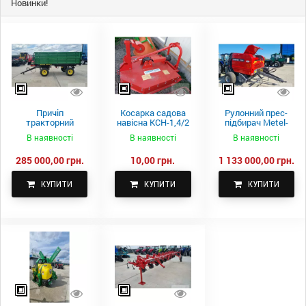
Новинки!
Причіп
Косарка садова
Рулонний прес-
тракторний
навісна КСН-1,4/2
підбирач Metel-
самоскидний
м.
Fach Z 587
В наявності
В наявності
В наявності
Spike 2 ПТС-4
285 000,00 грн.
10,00 грн.
1 133 000,00 грн.
КУПИТИ
КУПИТИ
КУПИТИ