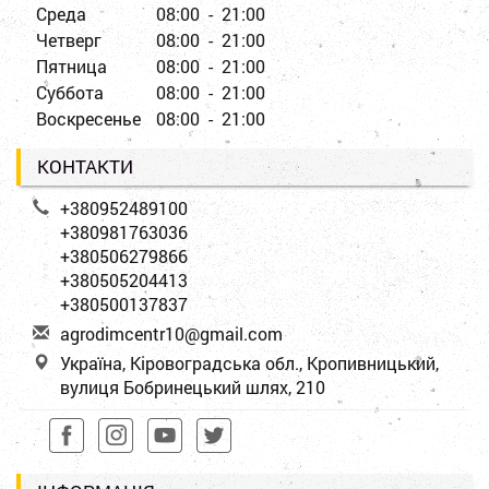
Среда
08:00 - 21:00
Четверг
08:00 - 21:00
Пятница
08:00 - 21:00
Суббота
08:00 - 21:00
Воскресенье
08:00 - 21:00
КОНТАКТИ
+380952489100
+380981763036
+380506279866
+380505204413
+380500137837
a
gro
dim
cen
tr1
0@g
mai
l.c
om
Україна, Кіровоградська обл., Кропивницький,
вулиця Бобринецький шлях, 210