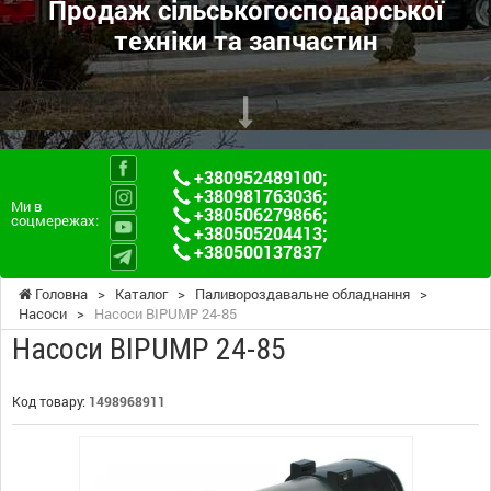
Продаж сільськогосподарської
техніки та запчастин
+380952489100
;
+380981763036
;
Ми в
+380506279866
;
соцмережах:
+380505204413
;
+380500137837
Головна
>
Каталог
>
Паливороздавальне обладнання
>
Насоси
>
Насоси BIPUMP 24-85
Насоси BIPUMP 24-85
Код товару:
1498968911