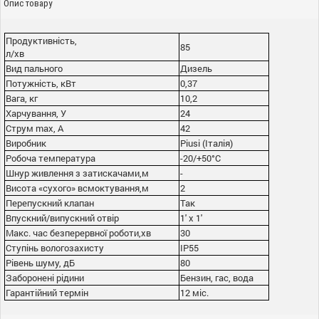
Опис товару
Продуктивність,
85
л/хв
Вид пального
Дизель
Потужність, кВт
0,37
Вага, кг
10,2
Харчування, У
24
Струм max, А
42
Виробник
Piusi (Італія)
Робоча температура
-20/+50°С
Шнур живлення з затискачами,м
-
Висота «сухого» всмоктування,м
2
Перепускний клапан
Так
Впускний/випускний отвір
1' x 1'
Макс. час безперервної роботи,хв
30
Ступінь вологозахисту
IP55
Рівень шуму, дБ
80
Заборонені рідини
Бензин, гас, вода
Гарантійний термін
12 міс.