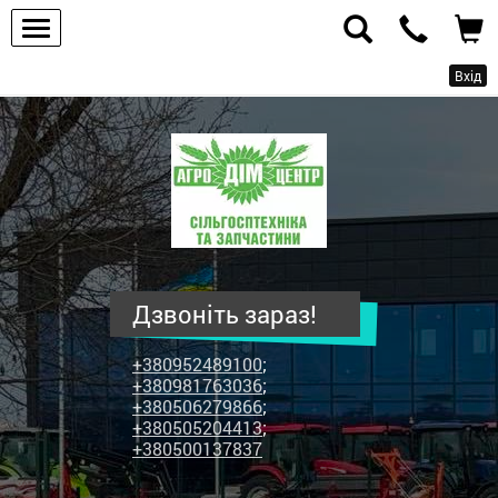
Вхід
ПП
"Агродім-
центр"
-
продаж
сільськогосподарської
техніки
Дзвоніть зараз!
та
запчастин
+380952489100
;
+380981763036
;
+380506279866
;
+380505204413
;
+380500137837