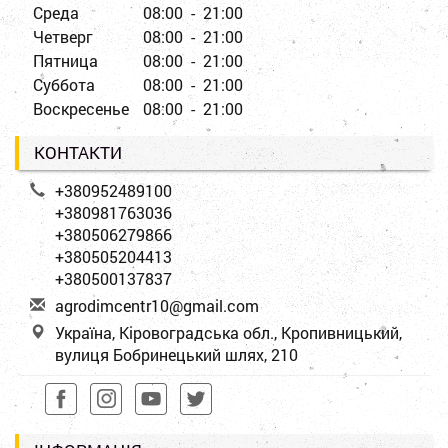
Среда
08:00 - 21:00
Четверг
08:00 - 21:00
Пятница
08:00 - 21:00
Суббота
08:00 - 21:00
Воскресенье
08:00 - 21:00
КОНТАКТИ
+380952489100
+380981763036
+380506279866
+380505204413
+380500137837
a
gro
dim
cen
tr1
0@g
mai
l.c
om
Україна, Кіровоградська обл., Кропивницький,
вулиця Бобринецький шлях, 210