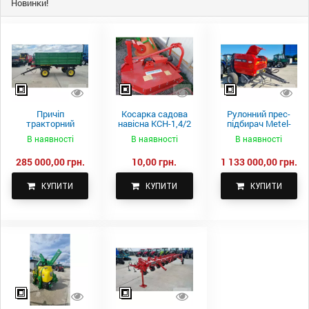
Новинки!
Причіп
Косарка садова
Рулонний прес-
тракторний
навісна КСН-1,4/2
підбирач Metel-
самоскидний
м.
Fach Z 587
В наявності
В наявності
В наявності
Spike 2 ПТС-4
285 000,00 грн.
10,00 грн.
1 133 000,00 грн.
КУПИТИ
КУПИТИ
КУПИТИ