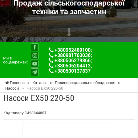
Продаж сільськогосподарської
техніки та запчастин
+380952489100
;
+380981763036
;
Ми в
+380506279866
;
соцмережах:
+380505204413
;
+380500137837
Головна
>
Каталог
>
Паливороздавальне обладнання
>
Насоси
>
Насоси ЕХ50 220-50
Насоси ЕХ50 220-50
Код товару:
1498844807