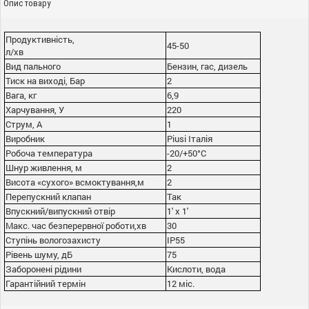
Опис товару
Продуктивність,
45-50
л/хв
Вид пального
Бензин, гас, дизель
Тиск на виході, Бар
2
Вага, кг
6,9
Харчування, У
220
Струм, А
1
Виробник
Piusi Італія
Робоча температура
-20/+50°С
Шнур живлення, м
2
Висота «сухого» всмоктування,м
2
Перепускний клапан
Так
Впускний/випускний отвір
1' x 1'
Макс. час безперервної роботи,хв
30
Ступінь вологозахисту
IP55
Рівень шуму, дБ
75
Заборонені рідини
Кислоти, вода
Гарантійний термін
12 міс.