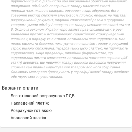
підприємницькою діяльністю або виконанням обов’язків найманого
працівника. обмін або повернення товару належної якості
провадиться: якщо не використовувався; якщо збережено його
товарний вигляд, споживчі властивості, пломби, ярлики; на підставі
розрахунковий документ, виданий споживачеві разом з проданим
товаром. умови обміну / повернення товару неналежної якості стаття
8. Згідно із законом України «про захист прав споживачів»: в разі
виявлення протягом встановленого гарантійного строку недоліків
споживач, в порядку та в строки, встановлені законодавством, має
право вимагати безоплатного усунення недоліків товару в розумний
строк. вимоги споживача, передбачених цією статтею, не підлягають
задоволенню, якщо продавець, виробник (підприємство, що
задовольняє вимоги споживача, встановлені частиною першою цієї
статті) доведуть, що недоліки товару виникли внаслідок порушення
споживачем правил користування товаром або його зберігання.
Споживач має право брати участь у перевірці якості товару особисто
або через свого представника.
Варіанти оплати
Безготівковий розрахунок з ПДВ
Накладений платіж
Розрахунок готівкою
Авансовий платіж