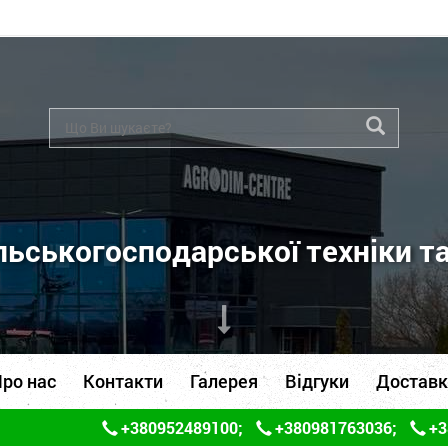
ьськогосподарської техніки т
ро нас
Контакти
Галерея
Відгуки
Доставк
+380952489100
;
+380981763036
;
+3