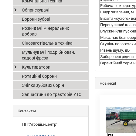
Комунальна техніка
Робоча температу
Обприскувачі
Шнур живлення, м
Висота «сухого» в
Борони зубові
Перепускний клапа
Розкидачі мінеральних
Впускний/випускни
добрив
Макс. час безперер
Сінозаготівельна техніка
Ступінь вологозах
Рівень шуму, дБ
Мульчувач і подрібнювач,
Заборонені рідини
садові фрези
Гарантійний термін
Культиватори
Ротаційні борони
Новинки!
Зчіпки зубових борін
Запчастини до тракторів YTO
Контакты
ПП "Агродім-центр"