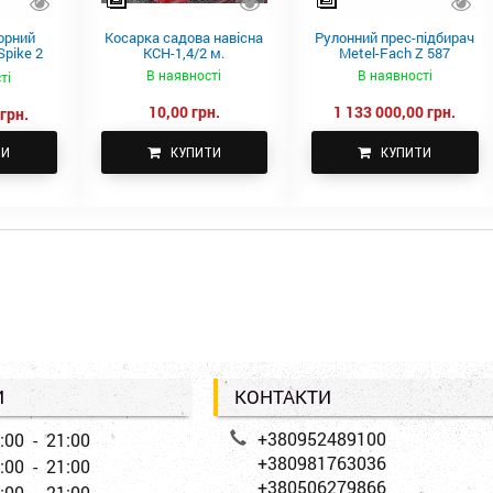
орний
Косарка садова навісна
Рулонний прес-підбирач
pike 2
КСН-1,4/2 м.
Metel-Fach Z 587
В наявності
В наявності
ті
10,00 грн.
1 133 000,00 грн.
грн.
ТИ
КУПИТИ
КУПИТИ
И
КОНТАКТИ
+380952489100
:00 - 21:00
+380981763036
:00 - 21:00
+380506279866
:00 - 21:00