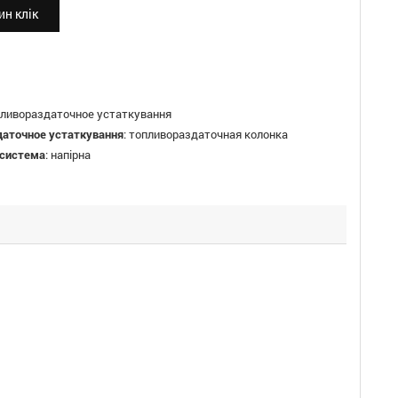
н клік
ливораздаточное устаткування
даточное устаткування
:
топливораздаточная колонка
 система
:
напірна