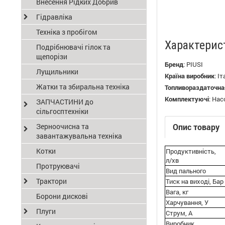
Внесення Рідких Добрив
Гідравліка
Техніка з пробігом
Характерис
Подрібнювачі гілок та
щепорізи
Бренд
:
PIUSI
Лущильники
Країна виробник
:
Іт
Жатки та збиральна техніка
Топливораздаточна
Комплектуючі
:
Нас
ЗАПЧАСТИНИ до
сільгосптехніки
Зерноочисна та
Опис товару
завантажувальна техніка
Котки
Продуктивність,
л/хв
Протруювачі
Вид пального
Трактори
Тиск на виході, Бар
Вага, кг
Борони дискові
Харчування, У
Плуги
Струм, А
Виробник