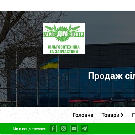
ПП
"Агродім-
центр"
-
продаж
сільськогосподарської
Продаж сіл
техніки
та
запчастин
Головна
Товари
П
Ми в соцмережах: