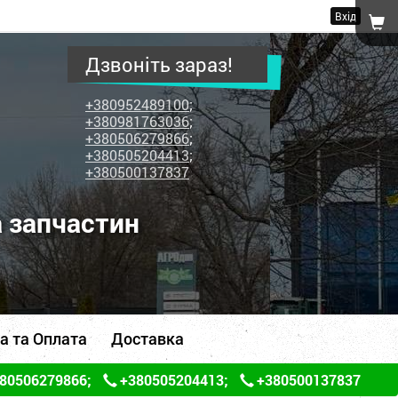
Вхід
Дзвоніть зараз!
+380952489100
;
+380981763036
;
+380506279866
;
+380505204413
;
+380500137837
а запчастин
а та Оплата
Доставка
80506279866
;
+380505204413
;
+380500137837