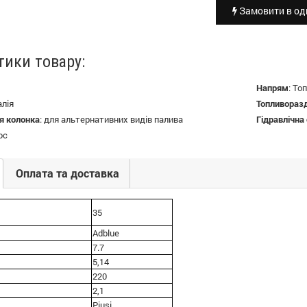
Замовити в оди
тики товару:
Напрям
:
Топ
алія
Топливораз
я колонка
:
для альтернативних видів палива
Гідравлічна
ос
Оплата та доставка
35
Adblue
7.7
5,14
220
2,1
Piusi