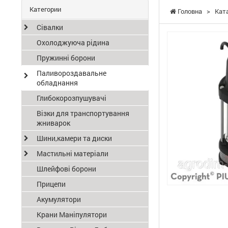
Категории
Головна
>
Кат
Сівалки
Охолоджуюча рідина
Пружинні борони
Паливороздавальне
обладнання
Глибокорозпушувачі
Візки для транспортування
жниварок
Шини,камери та диски
Мастильні матеріали
Шлейфові борони
Прицепи
Акумулятори
Крани Маніпулятори