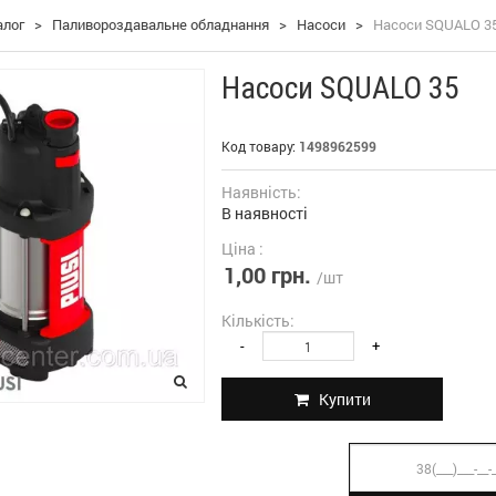
алог
>
Паливороздавальне обладнання
>
Насоси
>
Насоси SQUALO 3
Насоси SQUALO 35
Код товару:
1498962599
Наявність:
В наявності
Ціна :
1,00 грн.
/шт
Кількість:
-
+
Купити