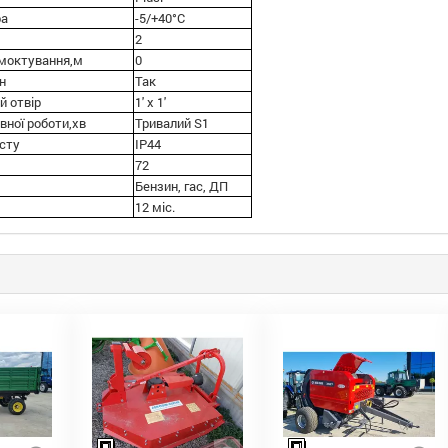
ра
-5/+40°С
2
смоктування,м
0
н
Так
й отвір
1' x 1'
вної роботи,хв
Тривалий S1
исту
IP44
72
Бензин, гас, ДП
12 міс.