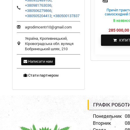
+380952489100
;
+380981763036
;
Причіп тракт
+380506279866
;
самоскидний S
+380505204413
;
+380500137837
ПТС-4
В наявнос
agrodimcentr10@gmail.com
285 000,00 
Україна,
Кропивницький
,
КУПИ
Кіровоградська обл.
вулиця
Бобринецький шлях, 210
Написати нам
Стати партнером
ГРАФІК РОБОТ
Понедельник
08
Вторник
08
Среда
08