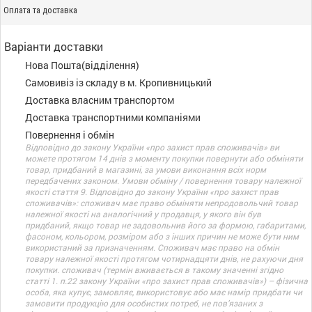
Оплата та доставка
Варіанти доставки
Нова Пошта(відділення)
Самовивіз із складу в м. Кропивницький
Доставка власним транспортом
Доставка транспортними компаніями
Повернення і обмін
Відповідно до закону України «про захист прав споживачів» ви
можете протягом 14 днів з моменту покупки повернути або обміняти
товар, придбаний в магазині, за умови виконання всіх норм
передбачених законом. Умови обміну / повернення товару належної
якості стаття 9. Відповідно до закону України «про захист прав
споживачів»: споживач має право обміняти непродовольчий товар
належної якості на аналогічний у продавця, у якого він був
придбаний, якщо товар не задовольнив його за формою, габаритами,
фасоном, кольором, розміром або з інших причин не може бути ним
використаний за призначенням. Споживач має право на обмін
товару належної якості протягом чотирнадцяти днів, не рахуючи дня
покупки. споживач (термін вживається в такому значенні згідно
статті 1. п.22 закону України «про захист прав споживачів») – фізична
особа, яка купує, замовляє, використовує або має намір придбати чи
замовити продукцію для особистих потреб, не пов’язаних з