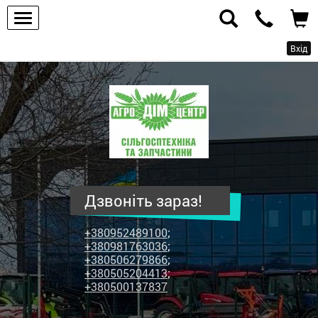
Вхід
ПП
"Агродім-
центр"
-
продаж
сільськогосподарської
техніки
Дзвоніть зараз!
та
запчастин
+380952489100
;
+380981763036
;
+380506279866
;
+380505204413
;
+380500137837