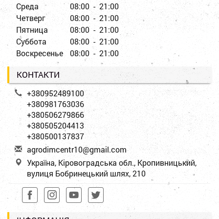
Среда
08:00 - 21:00
Четверг
08:00 - 21:00
Пятница
08:00 - 21:00
Суббота
08:00 - 21:00
Воскресенье
08:00 - 21:00
КОНТАКТИ
+380952489100
+380981763036
+380506279866
+380505204413
+380500137837
a
gro
dim
cen
tr1
0@g
mai
l.c
om
Україна, Кіровоградська обл., Кропивницький,
вулиця Бобринецький шлях, 210