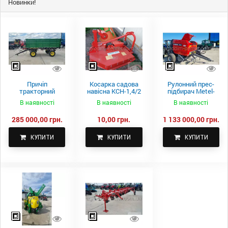
Новинки!
Причіп
Косарка садова
Рулонний прес-
тракторний
навісна КСН-1,4/2
підбирач Metel-
самоскидний
м.
Fach Z 587
В наявності
В наявності
В наявності
Spike 2 ПТС-4
285 000,00 грн.
10,00 грн.
1 133 000,00 грн.
КУПИТИ
КУПИТИ
КУПИТИ