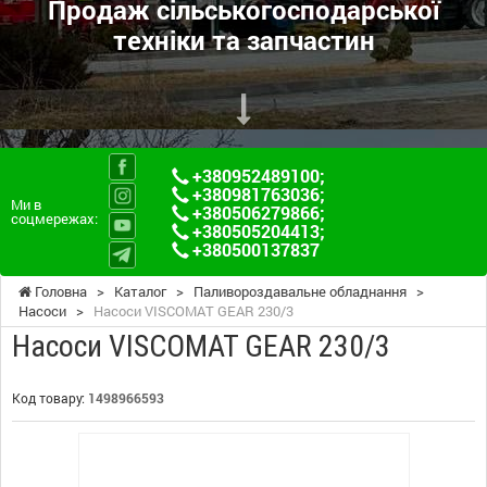
Продаж сільськогосподарської
техніки та запчастин
+380952489100
;
+380981763036
;
Ми в
+380506279866
;
соцмережах:
+380505204413
;
+380500137837
Головна
>
Каталог
>
Паливороздавальне обладнання
>
Насоси
>
Насоси VISCOMAT GEAR 230/3
Насоси VISCOMAT GEAR 230/3
Код товару:
1498966593