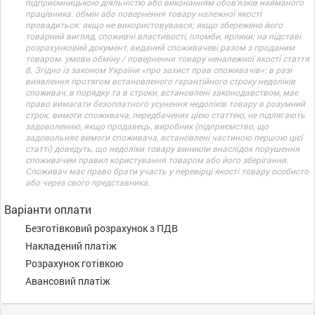
підприємницькою діяльністю або виконанням обов’язків найманого
працівника. обмін або повернення товару належної якості
провадиться: якщо не використовувався; якщо збережено його
товарний вигляд, споживчі властивості, пломби, ярлики; на підставі
розрахунковий документ, виданий споживачеві разом з проданим
товаром. умови обміну / повернення товару неналежної якості стаття
8. Згідно із законом України «про захист прав споживачів»: в разі
виявлення протягом встановленого гарантійного строку недоліків
споживач, в порядку та в строки, встановлені законодавством, має
право вимагати безоплатного усунення недоліків товару в розумний
строк. вимоги споживача, передбачених цією статтею, не підлягають
задоволенню, якщо продавець, виробник (підприємство, що
задовольняє вимоги споживача, встановлені частиною першою цієї
статті) доведуть, що недоліки товару виникли внаслідок порушення
споживачем правил користування товаром або його зберігання.
Споживач має право брати участь у перевірці якості товару особисто
або через свого представника.
Варіанти оплати
Безготівковий розрахунок з ПДВ
Накладений платіж
Розрахунок готівкою
Авансовий платіж