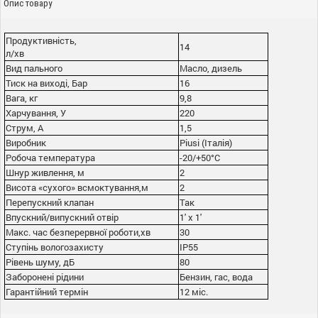
Опис товару
Продуктивність,
14
л/хв
Вид пального
Масло, дизель
Тиск на виході, Бар
16
Вага, кг
9,8
Харчування, У
220
Струм, А
1,5
Виробник
Piusi (Італія)
Робоча температура
-20/+50°С
Шнур живлення, м
2
Висота «сухого» всмоктування,м
2
Перепускний клапан
Так
Впускний/випускний отвір
1' x 1'
Макс. час безперервної роботи,хв
30
Ступінь вологозахисту
IP55
Рівень шуму, дБ
80
Заборонені рідини
Бензин, гас, вода
Гарантійний термін
12 міс.