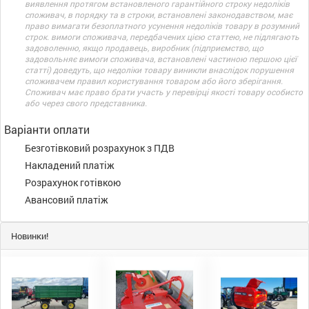
виявлення протягом встановленого гарантійного строку недоліків
споживач, в порядку та в строки, встановлені законодавством, має
право вимагати безоплатного усунення недоліків товару в розумний
строк. вимоги споживача, передбачених цією статтею, не підлягають
задоволенню, якщо продавець, виробник (підприємство, що
задовольняє вимоги споживача, встановлені частиною першою цієї
статті) доведуть, що недоліки товару виникли внаслідок порушення
споживачем правил користування товаром або його зберігання.
Споживач має право брати участь у перевірці якості товару особисто
або через свого представника.
Варіанти оплати
Безготівковий розрахунок з ПДВ
Накладений платіж
Розрахунок готівкою
Авансовий платіж
Новинки!