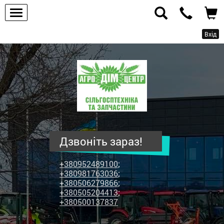
Вхід
ПП
"Агродім-
центр"
-
продаж
сільськогосподарської
техніки
Дзвоніть зараз!
та
запчастин
+380952489100
;
+380981763036
;
+380506279866
;
+380505204413
;
+380500137837