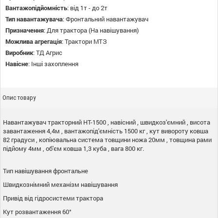
Вантажопідйомність
:
від 1т - до 2т
Тип навантажувача
:
Фронтальний навантажувач
Призначення
:
Для трактора (На навішування)
Можлива агрегація
:
Трактори МТЗ
Виробник
:
ТД Агрис
Навісне
:
Інші захоплення
Опис товару
Навантажувач тракторний НТ-1500 , навісний , швидкоз'ємний , висота
завантаження 4,4м , вантажопід'ємність 1500 кг , кут вивороту ковша
82 градуси , копіювальна система товщини ножа 20мм , товщина рами
підйому 4мм , об'єм ковша 1,3 куба , вага 800 кг.
Тип навішування фронтальне
Швидкознімний механізм навішування
Привід від гідросистеми трактора
Кут розвантаження 60°