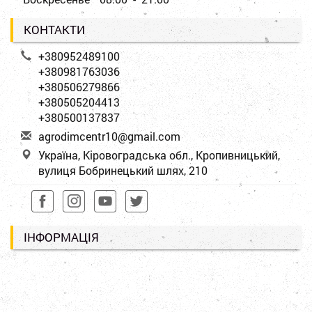
КОНТАКТИ
+380952489100
+380981763036
+380506279866
+380505204413
+380500137837
a
gro
dim
cen
tr1
0@g
mai
l.c
om
Україна, Кіровоградська обл., Кропивницький,
вулиця Бобринецький шлях, 210
ІНФОРМАЦІЯ