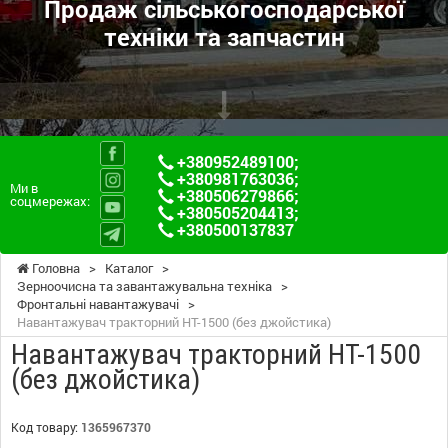
Продаж сільськогосподарської
техніки та запчастин
+380952489100
;
+380981763036
;
Ми в
+380506279866
;
соцмережах:
+380505204413
;
+380500137837
Головна
>
Каталог
>
Зерноочисна та завантажувальна техніка
>
Фронтальні навантажувачі
>
Навантажувач тракторний НТ-1500 (без джойстика)
Навантажувач тракторний НТ-1500
(без джойстика)
Код товару:
1365967370