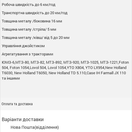
Робоча швидкість до 6 км/год
Транспортна швидкість до 20 км/год
Товщина металу /боковина 16 мм
Товщина металу /стріла/ 5 мм
Товщина металу /ківш/ від 5 до 20 мм
Управління джойстиком
Агрегатування з тракторами
ЮМЗ-6,МТЗ-80, МТЗ-82, МТЗ-892, МТЗ-920, МТЗ-1025, МТЗ-1221,Foton
504, Foton 1054,Lovol 504, Lovol 1054,YTO X804, YTO LX954,New Holland
T6030, New Holland T6050, New Holland TD 5.110,Case IH Farmall JX 110
та іншими
Оплата та доставка
Варіанти доставки
Нова Пошта(відділення)