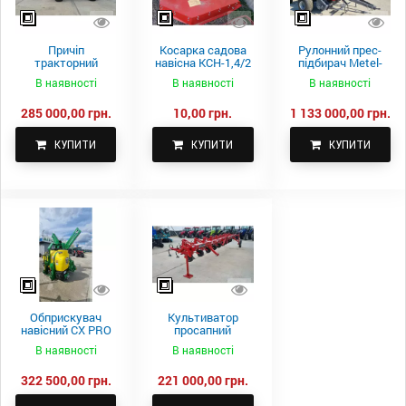
Причіп
Косарка садова
Рулонний прес-
тракторний
навісна КСН-1,4/2
підбирач Metel-
самоскидний
м.
Fach Z 587
В наявності
В наявності
В наявності
Spike 2 ПТС-4
285 000,00 грн.
10,00 грн.
1 133 000,00 грн.
КУПИТИ
КУПИТИ
КУПИТИ
Обприскувач
Культиватор
навісний CX PRO
просапний
1000-15
КПН-5,6-05
В наявності
В наявності
322 500,00 грн.
221 000,00 грн.