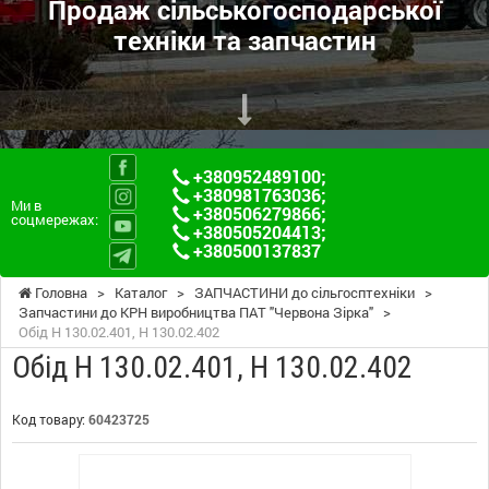
Продаж сільськогосподарської
техніки та запчастин
+380952489100
;
+380981763036
;
Ми в
+380506279866
;
соцмережах:
+380505204413
;
+380500137837
Головна
>
Каталог
>
ЗАПЧАСТИНИ до сільгосптехніки
>
Запчастини до КРН виробництва ПАТ "Червона Зірка"
>
Обід Н 130.02.401, Н 130.02.402
Обід Н 130.02.401, Н 130.02.402
Код товару:
60423725