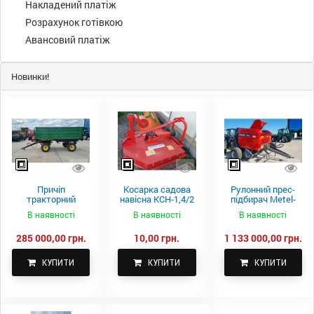
Накладений платіж
Розрахунок готівкою
Авансовий платіж
Новинки!
Причіп
Косарка садова
Рулонний прес-
тракторний
навісна КСН-1,4/2
підбирач Metel-
самоскидний
м.
Fach Z 587
В наявності
В наявності
В наявності
Spike 2 ПТС-4
285 000,00 грн.
10,00 грн.
1 133 000,00 грн.
КУПИТИ
КУПИТИ
КУПИТИ