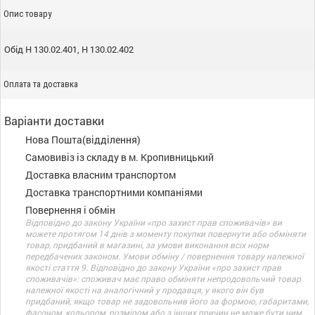
Опис товару
Обід Н 130.02.401, Н 130.02.402
Оплата та доставка
Варіанти доставки
Нова Пошта(відділення)
Самовивіз із складу в м. Кропивницький
Доставка власним транспортом
Доставка транспортними компаніями
Повернення і обмін
Відповідно до закону України «про захист прав споживачів» ви
можете протягом 14 днів з моменту покупки повернути або обміняти
товар, придбаний в магазині, за умови виконання всіх норм
передбачених законом. Умови обміну / повернення товару належної
якості стаття 9. Відповідно до закону України «про захист прав
споживачів»: споживач має право обміняти непродовольчий товар
належної якості на аналогічний у продавця, у якого він був
придбаний, якщо товар не задовольнив його за формою, габаритами,
фасоном, кольором, розміром або з інших причин не може бути ним