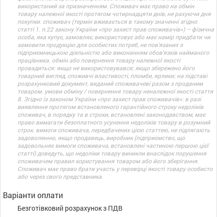
використаний за призначенням. Споживач має право на обмін
товару належної якості протягом чотирнадцяти днів, не рахуючи дня
покупки. споживач (термін вживається в такому значенні згідно
статті 1. п.22 закону України «про захист прав споживачів») – фізична
особа, яка купує, замовляє, використовує або має намір придбати чи
замовити продукцію для особистих потреб, не пов’язаних з
підприємницькою діяльністю або виконанням обов’язків найманого
працівника. обмін або повернення товару належної якості
провадиться: якщо не використовувався; якщо збережено його
товарний вигляд, споживчі властивості, пломби, ярлики; на підставі
розрахунковий документ, виданий споживачеві разом з проданим
товаром. умови обміну / повернення товару неналежної якості стаття
8. Згідно із законом України «про захист прав споживачів»: в разі
виявлення протягом встановленого гарантійного строку недоліків
споживач, в порядку та в строки, встановлені законодавством, має
право вимагати безоплатного усунення недоліків товару в розумний
строк. вимоги споживача, передбачених цією статтею, не підлягають
задоволенню, якщо продавець, виробник (підприємство, що
задовольняє вимоги споживача, встановлені частиною першою цієї
статті) доведуть, що недоліки товару виникли внаслідок порушення
споживачем правил користування товаром або його зберігання.
Споживач має право брати участь у перевірці якості товару особисто
або через свого представника.
Варіанти оплати
Безготівковий розрахунок з ПДВ