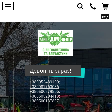
Вхід
ПП
"Агродім-
центр"
-
продаж
сільськогосподарської
техніки
Дзвоніть зараз!
та
запчастин
+380952489100
;
+380981763036
;
+380506279866
;
+380505204413
;
+380500137837