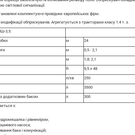
 світлової сигналізації.
тановлені комплектуючі провідних європейських фірм.
модифікації обприскувачів. Агрегатується з тракторами класу 1.4 т. з.
Ш-3,5:
обки
м
24
нги
м
0,5 - 2,1
м
1,8; 2,1
R
9,5 x 48
л/хв
250
л
3500
 з додатковим баком
л
300
ється з:
гидромешалка і рівнеміром;
шневого насоса;
ання бака і комунікацій;