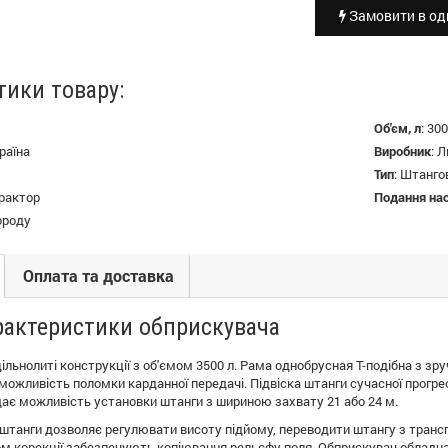
Замовити в оди
тики товару:
Об'єм, л
:
300
раїна
Виробник
:
Л
Тип
:
Штанго
трактор
Подання нас
ороду
Оплата та доставка
арактеристики обприскувача
цільнолиті конструкції з об'ємом 3500 л. Рама однобрусная Т-подібна з 
можливість поломки карданної передачі. Підвіска штанги сучасної прогрес
ає можливість установки штанги з шириною захвату 21 або 24 м.
 штанги дозволяє регулювати висоту підйому, переводити штангу з транс
ом корекції забезпечують копіювання рельєфу поля. Обприскувач облад