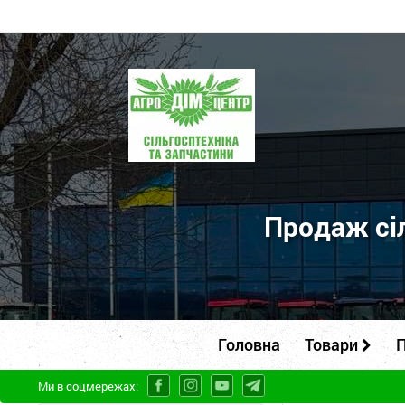
ПП
"Агродім-
центр"
-
продаж
сільськогосподарської
Продаж сіл
техніки
та
запчастин
Головна
Товари
П
Ми в соцмережах: