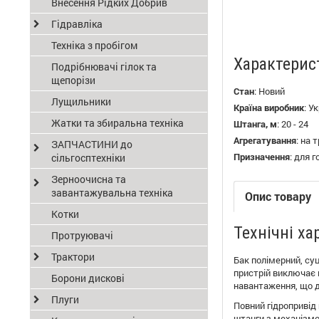
Внесення Рідких Добрив
Гідравліка
Техніка з пробігом
Характерис
Подрібнювачі гілок та
щепорізи
Стан
:
Новий
Лущильники
Країна виробник
:
Ук
Жатки та збиральна техніка
Штанга, м
:
20 - 24
Агрегатування
:
на 
ЗАПЧАСТИНИ до
Призначення
:
для г
сільгосптехніки
Зерноочисна та
завантажувальна техніка
Опис товару
Котки
Технічні х
Протруювачі
Трактори
Бак полімерний, су
пристрій виключає 
Борони дискові
навантаження, що д
Плуги
Повний гідропривід
штанги з механізм