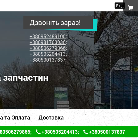
Вхід
Дзвоніть зараз!
+380952489100
;
+380981763036
;
+380506279866
;
+380505204413
;
+380500137837
а запчастин
а та Оплата
Доставка
80506279866
;
+380505204413
;
+380500137837