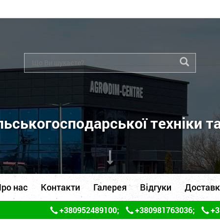
ьськогосподарської техніки т
ро нас
Контакти
Галерея
Відгуки
Доставк
+380952489100
;
+380981763036
;
+3