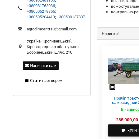
+380952489100
;
штанги; кардан
+380981763036
;
всмоктувальної
+380506279866
;
контрольно-ре
+380505204413
;
+380500137837
agrodimcentr10@gmail.com
Новинки!
Україна,
Кропивницький
,
Кіровоградська обл.
вулиця
Бобринецький шлях, 210
Написати нам
Стати партнером
Причіп тракт
самоскидний S
ПТС-4
В наявнос
285 000,00 
КУПИ