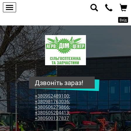
Вхід
ПП
"Агродім-
центр"
-
продаж
сільськогосподарської
техніки
Дзвоніть зараз!
та
запчастин
+380952489100
;
+380981763036
;
+380506279866
;
+380505204413
;
+380500137837