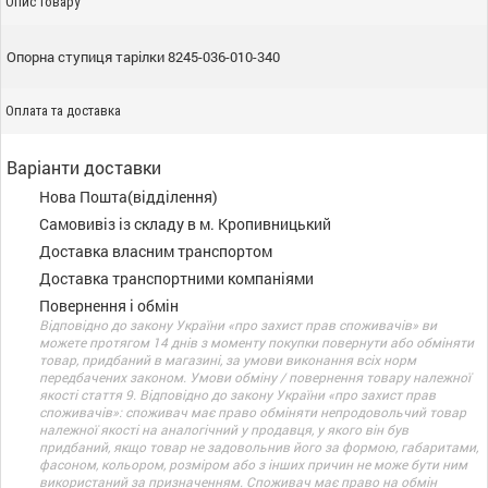
Опис товару
Опорна ступиця тарілки 8245-036-010-340
Оплата та доставка
Варіанти доставки
Нова Пошта(відділення)
Самовивіз із складу в м. Кропивницький
Доставка власним транспортом
Доставка транспортними компаніями
Повернення і обмін
Відповідно до закону України «про захист прав споживачів» ви
можете протягом 14 днів з моменту покупки повернути або обміняти
товар, придбаний в магазині, за умови виконання всіх норм
передбачених законом. Умови обміну / повернення товару належної
якості стаття 9. Відповідно до закону України «про захист прав
споживачів»: споживач має право обміняти непродовольчий товар
належної якості на аналогічний у продавця, у якого він був
придбаний, якщо товар не задовольнив його за формою, габаритами,
фасоном, кольором, розміром або з інших причин не може бути ним
використаний за призначенням. Споживач має право на обмін