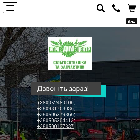
Вхід
ПП
"Агродім-
центр"
-
продаж
сільськогосподарської
техніки
Дзвоніть зараз!
та
запчастин
+380952489100
;
+380981763036
;
+380506279866
;
+380505204413
;
+380500137837