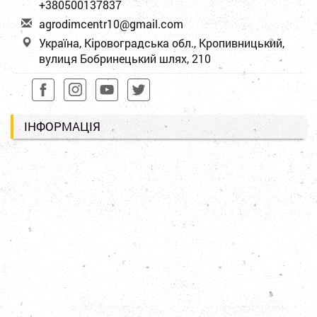
+380500137837
a
gro
dim
cen
tr1
0@g
mai
l.c
om
Україна, Кіровоградська обл., Кропивницький,
вулиця Бобринецький шлях, 210
ІНФОРМАЦІЯ