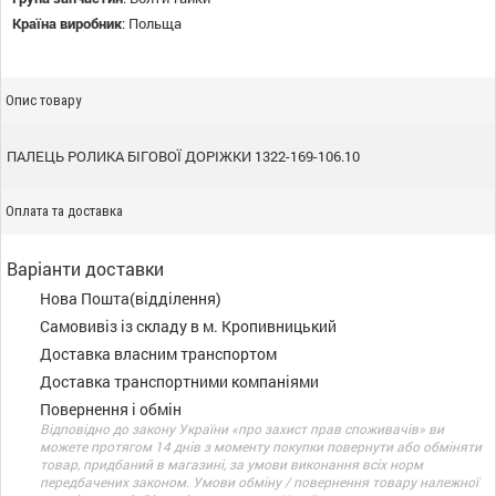
Країна виробник
:
Польща
Опис товару
ПАЛЕЦЬ РОЛИКА БІГОВОЇ ДОРІЖКИ 1322-169-106.10
Оплата та доставка
Варіанти доставки
Нова Пошта(відділення)
Самовивіз із складу в м. Кропивницький
Доставка власним транспортом
Доставка транспортними компаніями
Повернення і обмін
Відповідно до закону України «про захист прав споживачів» ви
можете протягом 14 днів з моменту покупки повернути або обміняти
товар, придбаний в магазині, за умови виконання всіх норм
передбачених законом. Умови обміну / повернення товару належної