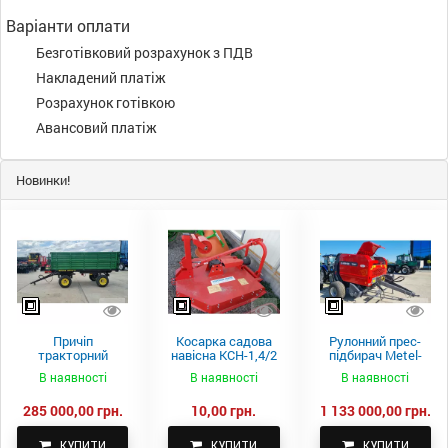
Варіанти оплати
Безготівковий розрахунок з ПДВ
Накладений платіж
Розрахунок готівкою
Авансовий платіж
Новинки!
Причіп
Косарка садова
Рулонний прес-
тракторний
навісна КСН-1,4/2
підбирач Metel-
самоскидний
м.
Fach Z 587
В наявності
В наявності
В наявності
Spike 2 ПТС-4
285 000,00 грн.
10,00 грн.
1 133 000,00 грн.
КУПИТИ
КУПИТИ
КУПИТИ