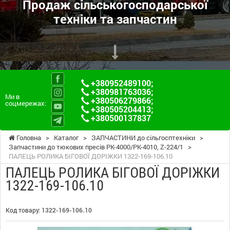
Продаж сільськогосподарської
техніки та запчастин
+380952489100
;
+380981763036
;
Ми в
+380506279866
;
соцмережах:
+380505204413
;
+380500137837
Головна
>
Каталог
>
ЗАПЧАСТИНИ до сільгосптехніки
>
Запчастини до тюкових пресів PK-4000/PK-4010, Z-224/1
>
ПАЛЕЦЬ РОЛИКА БІГОВОЇ ДОРІЖКИ 1322-169-106.10
ПАЛЕЦЬ РОЛИКА БІГОВОЇ ДОРІЖКИ
1322-169-106.10
Код товару:
1322-169-106.10