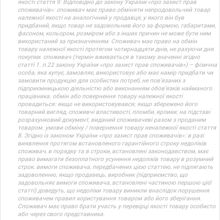
якості стаття 9. Відповідно до закону України «про захист прав
споживачів»: споживач має право обміняти непродовольчий товар
належної якості на аналогічний у продавця, у якого він був
придбаний, якщо товар не задовольнив його за формою, габаритами,
фасоном, кольором, розміром або з інших причин не може бути ним
використаний за призначенням. Споживач має право на обмін
товару належної якості протягом чотирнадцяти днів, не рахуючи дня
покупки. споживач (термін вживається в такому значенні згідно
статті 1. п.22 закону України «про захист прав споживачів») – фізична
особа, яка купує, замовляє, використовує або має намір придбати чи
замовити продукцію для особистих потреб, не пов’язаних з
підприємницькою діяльністю або виконанням обов’язків найманого
працівника. обмін або повернення товару належної якості
провадиться: якщо не використовувався; якщо збережено його
товарний вигляд, споживчі властивості, пломби, ярлики; на підставі
розрахунковий документ, виданий споживачеві разом з проданим
товаром. умови обміну / повернення товару неналежної якості стаття
8. Згідно із законом України «про захист прав споживачів»: в разі
виявлення протягом встановленого гарантійного строку недоліків
споживач, в порядку та в строки, встановлені законодавством, має
право вимагати безоплатного усунення недоліків товару в розумний
строк. вимоги споживача, передбачених цією статтею, не підлягають
задоволенню, якщо продавець, виробник (підприємство, що
задовольняє вимоги споживача, встановлені частиною першою цієї
статті) доведуть, що недоліки товару виникли внаслідок порушення
споживачем правил користування товаром або його зберігання.
Споживач має право брати участь у перевірці якості товару особисто
або через свого представника.