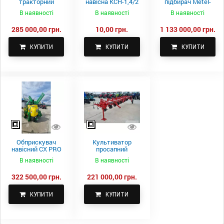
тракторний
навісна КСН-1,4/2
підбирач Metel-
самоскидний
м.
Fach Z 587
В наявності
В наявності
В наявності
Spike 2 ПТС-4
285 000,00 грн.
10,00 грн.
1 133 000,00 грн.
КУПИТИ
КУПИТИ
КУПИТИ
Обприскувач
Культиватор
навісний CX PRO
просапний
1000-15
КПН-5,6-05
В наявності
В наявності
322 500,00 грн.
221 000,00 грн.
КУПИТИ
КУПИТИ