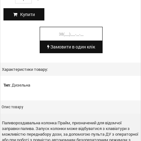
Купити
Замовити в один клік
Характеристики товару:
Тип
:
Дизельна
Опис товару
Паливороздавальна колонка Прайм, призначений для відомчої
заправки палива. Запуск колонки може відбуватися з клавіатури з
можливістю переднабору дози, за допомогою пульта ДУ з операторної
або при роботі з повністю автономним безоператорним режимом з