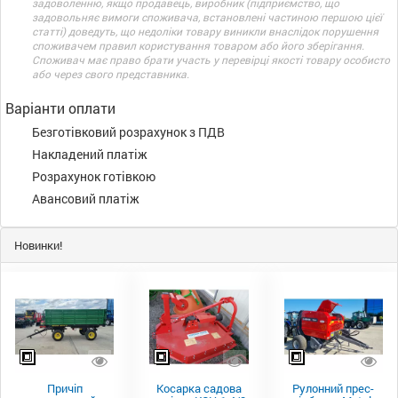
задоволенню, якщо продавець, виробник (підприємство, що
задовольняє вимоги споживача, встановлені частиною першою цієї
статті) доведуть, що недоліки товару виникли внаслідок порушення
споживачем правил користування товаром або його зберігання.
Споживач має право брати участь у перевірці якості товару особисто
або через свого представника.
Варіанти оплати
Безготівковий розрахунок з ПДВ
Накладений платіж
Розрахунок готівкою
Авансовий платіж
Новинки!
Причіп
Косарка садова
Рулонний прес-