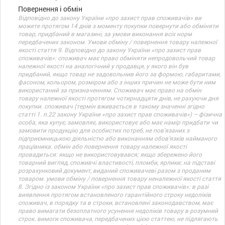
Повернення і обмін
Відповідно до закону України «про захист прав споживачів» ви
можете протягом 14 днів з моменту покупки повернути або обміняти
товар, придбаний в магазині, за умови виконання всіх норм
передбачених законом. Умови обміну / повернення товару належної
якості стаття 9. Відповідно до закону України «про захист прав
споживачів»: споживач має право обміняти непродовольчий товар
належної якості на аналогічний у продавця, у якого він був
придбаний, якщо товар не задовольнив його за формою, габаритами,
фасоном, кольором, розміром або з інших причин не може бути ним
використаний за призначенням. Споживач має право на обмін
товару належної якості протягом чотирнадцяти днів, не рахуючи дня
покупки. споживач (термін вживається в такому значенні згідно
статті 1. п.22 закону України «про захист прав споживачів») – фізична
особа, яка купує, замовляє, використовує або має намір придбати чи
замовити продукцію для особистих потреб, не пов’язаних з
підприємницькою діяльністю або виконанням обов’язків найманого
працівника. обмін або повернення товару належної якості
провадиться: якщо не використовувався; якщо збережено його
товарний вигляд, споживчі властивості, пломби, ярлики; на підставі
розрахунковий документ, виданий споживачеві разом з проданим
товаром. умови обміну / повернення товару неналежної якості стаття
8. Згідно із законом України «про захист прав споживачів»: в разі
виявлення протягом встановленого гарантійного строку недоліків
споживач, в порядку та в строки, встановлені законодавством, має
право вимагати безоплатного усунення недоліків товару в розумний
строк. вимоги споживача, передбачених цією статтею, не підлягають