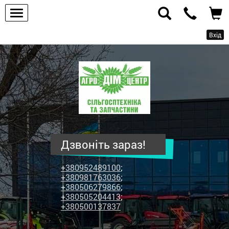
Вхід
ПП
"Агродім-
центр"
-
продаж
сільськогосподарської
техніки
Дзвоніть зараз!
та
запчастин
+380952489100
;
+380981763036
;
+380506279866
;
+380505204413
;
+380500137837