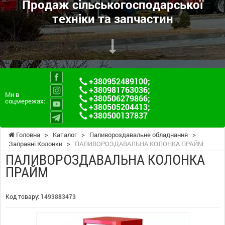
Продаж сільськогосподарської
техніки та запчастин
+380952489100
;
+380981763036
;
Ми в
+380506279866
;
соцмережах:
+380505204413
;
+380500137837
Головна
>
Каталог
>
Паливороздавальне обладнання
>
Заправні Колонки
>
ПАЛИВОРОЗДАВАЛЬНА КОЛОНКА ПРАЙМ
ПАЛИВОРОЗДАВАЛЬНА КОЛОНКА
ПРАЙМ
Код товару:
1493883473