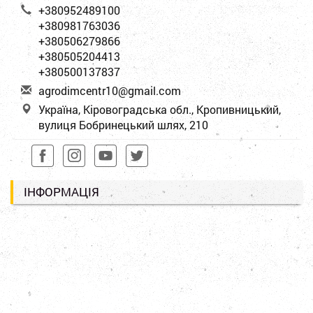
+380952489100
+380981763036
+380506279866
+380505204413
+380500137837
a
gro
dim
cen
tr1
0@g
mai
l.c
om
Україна, Кіровоградська обл., Кропивницький,
вулиця Бобринецький шлях, 210
ІНФОРМАЦІЯ