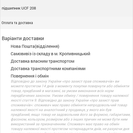
підшипник UCF 208
Оплата та доставка
Варіанти доставки
Нова Пошта(відділення)
Самовивіз із складу в м. Кропивницький
Доставка власним транспортом
Доставка транспортними компаніями
Повернення і обмін
Відповідно до закону України «про захист прав споживачів» ви
можете протягом 14 днів з моменту покупки повернути або обміняти
товар, придбаний в магазині, за умови виконання всіх норм
передбачених законом. Умови обміну / повернення товару належної
якості стаття 9. Відповідно до закону України «про захист прав
споживачів»: споживач має право обміняти непродовольчий товар
належної якості на аналогічний у продавця, у якого він був
придбаний, якщо товар не задовольнив його за формою, габаритами,
фасоном, кольором, розміром або з інших причин не може бути ним
використаний за призначенням. Споживач має право на обмін
товару належної якості протягом чотирнадцяти днів, не рахуючи дня