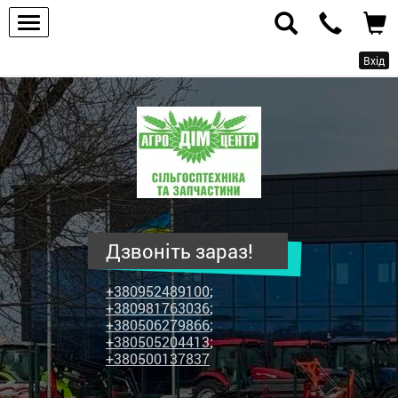
Вхід
ПП
"Агродім-
центр"
-
продаж
сільськогосподарської
техніки
Дзвоніть зараз!
та
запчастин
+380952489100
;
+380981763036
;
+380506279866
;
+380505204413
;
+380500137837