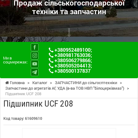
Продаж сільськогосподарської
техніки та запчастин
+380952489100
;
+380981763036
;
Ми в
+380506279866
;
соцмережах:
+380505204413
;
+380500137837
Головна
>
Каталог
>
ЗАПЧАСТИНИ до сільгосптехніки
>
Запчастини до агрегатів АГ, УДА (в-ва ТОВ НВП "Білоцерківмаз")
>
Підшипник UCF 208
Підшипник UCF 208
Код товару:
61609610