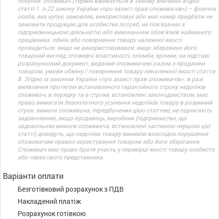
покупки. споживач (термін вживається в такому значенні згідно
статті 1. п.22 закону України «про захист прав споживачів») – фізична
особа, яка купує, замовляє, використовує або має намір придбати чи
замовити продукцію для особистих потреб, не пов’язаних з
підприємницькою діяльністю або виконанням обов’язків найманого
працівника. обмін або повернення товару належної якості
провадиться: якщо не використовувався; якщо збережено його
товарний вигляд, споживчі властивості, пломби, ярлики; на підставі
розрахунковий документ, виданий споживачеві разом з проданим
товаром. умови обміну / повернення товару неналежної якості стаття
8. Згідно із законом України «про захист прав споживачів»: в разі
виявлення протягом встановленого гарантійного строку недоліків
споживач, в порядку та в строки, встановлені законодавством, має
право вимагати безоплатного усунення недоліків товару в розумний
строк. вимоги споживача, передбачених цією статтею, не підлягають
задоволенню, якщо продавець, виробник (підприємство, що
задовольняє вимоги споживача, встановлені частиною першою цієї
статті) доведуть, що недоліки товару виникли внаслідок порушення
споживачем правил користування товаром або його зберігання.
Споживач має право брати участь у перевірці якості товару особисто
або через свого представника.
Варіанти оплати
Безготівковий розрахунок з ПДВ
Накладений платіж
Розрахунок готівкою