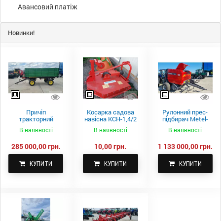
Авансовий платіж
Новинки!
Причіп
Косарка садова
Рулонний прес-
тракторний
навісна КСН-1,4/2
підбирач Metel-
самоскидний
м.
Fach Z 587
В наявності
В наявності
В наявності
Spike 2 ПТС-4
285 000,00 грн.
10,00 грн.
1 133 000,00 грн.
КУПИТИ
КУПИТИ
КУПИТИ