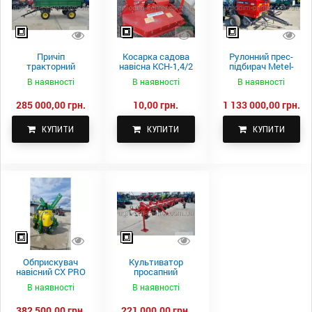
Причіп
Косарка садова
Рулонний прес-
тракторний
навісна КСН-1,4/2
підбирач Metel-
самоскидний
м.
Fach Z 587
В наявності
В наявності
В наявності
Spike 2 ПТС-4
285 000,00 грн.
10,00 грн.
1 133 000,00 грн.
КУПИТИ
КУПИТИ
КУПИТИ
Обприскувач
Культиватор
навісний CX PRO
просапний
1000-15
КПН-5,6-05
В наявності
В наявності
382 500,00 грн.
221 000,00 грн.