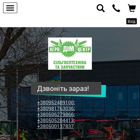
Вхід
ПП
"Агродім-
центр"
-
продаж
сільськогосподарської
техніки
Дзвоніть зараз!
та
запчастин
+380952489100
;
+380981763036
;
+380506279866
;
+380505204413
;
+380500137837