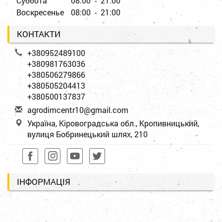
Суббота
08:00 - 21:00
Воскресенье
08:00 - 21:00
КОНТАКТИ
+380952489100
+380981763036
+380506279866
+380505204413
+380500137837
a
gro
dim
cen
tr1
0@g
mai
l.c
om
Україна, Кіровоградська обл., Кропивницький,
вулиця Бобринецький шлях, 210
ІНФОРМАЦІЯ