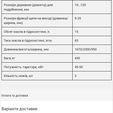
Розміри деревини (діаметр) для
10...120
подрібнення, мм
Розміри фракції щепи на виході (довжина/
5-25
ширина, мм)
Обсяг масла в гідросистемі, л.
15
Тиск масла в гідросистемі, атм.
63
Довжина/висота/ширина, мм
1670/2300/950
Вага, кг
430
Потужність тарктора, кВт
45-50
Кількість ножів, шт
3
Оплата та доставка
Варіанти доставки