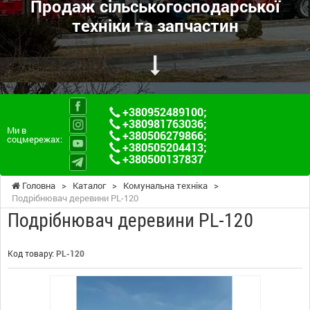
Продаж сільськогосподарської
техніки та запчастин
+380952489100
;
+380981763036
;
Ми в
+380506279866
;
соцмережах:
+380505204413
;
+380500137837
Головна
>
Каталог
>
Комунальна техніка
>
Подрібнювач деревини PL-120
Подрібнювач деревини PL-120
Код товару:
PL-120