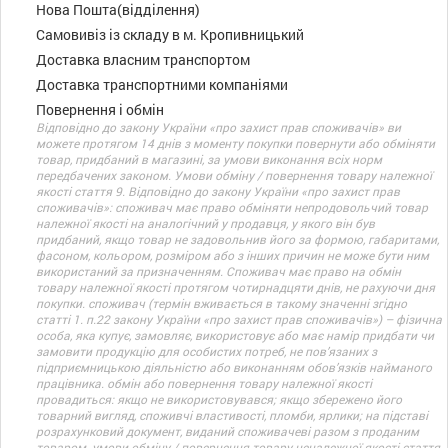
Нова Пошта(відділення)
Самовивіз із складу в м. Кропивницький
Доставка власним транспортом
Доставка транспортними компаніями
Повернення і обмін
Відповідно до закону України «про захист прав споживачів» ви
можете протягом 14 днів з моменту покупки повернути або обміняти
товар, придбаний в магазині, за умови виконання всіх норм
передбачених законом. Умови обміну / повернення товару належної
якості стаття 9. Відповідно до закону України «про захист прав
споживачів»: споживач має право обміняти непродовольчий товар
належної якості на аналогічний у продавця, у якого він був
придбаний, якщо товар не задовольнив його за формою, габаритами,
фасоном, кольором, розміром або з інших причин не може бути ним
використаний за призначенням. Споживач має право на обмін
товару належної якості протягом чотирнадцяти днів, не рахуючи дня
покупки. споживач (термін вживається в такому значенні згідно
статті 1. п.22 закону України «про захист прав споживачів») – фізична
особа, яка купує, замовляє, використовує або має намір придбати чи
замовити продукцію для особистих потреб, не пов’язаних з
підприємницькою діяльністю або виконанням обов’язків найманого
працівника. обмін або повернення товару належної якості
провадиться: якщо не використовувався; якщо збережено його
товарний вигляд, споживчі властивості, пломби, ярлики; на підставі
розрахунковий документ, виданий споживачеві разом з проданим
товаром. умови обміну / повернення товару неналежної якості стаття