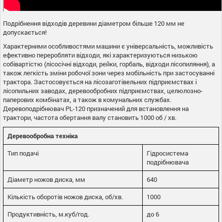
Подрібнення відходів деревини діаметром більше 120 мм не
допускається!
Характерними особливостями машини є універсальність, можливість
ефективно переробляти відходи, які характеризуються низькою
собівартістю (лісосічні відходи, рейки, горбаль, відходи лісопиляння), а
також легкість зміни робочої зони через мобільність при застосуванні
трактора. Застосовується на лісозаготівельних підприємствах і
лісопильних заводах, деревообробних підприємствах,
целюлозно-
паперових комбінатах, а також в комунальних службах.
Деревоподрібнювач PL-120 призначений для встановлення на
трактори, частота обертання валу становить 1000 об / хв.
Деревообробна техніка
Тип подачі
Гідросистема
подрібнювача
Діаметр ножов диска, мм
640
Кількість оборотів ножов диска, об/хв.
1000
Продуктивність, м.куб/год.
до 6