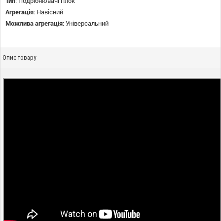
Тип
:
Подрібнювачі гілок
Агрегація
:
Навісний
Можлива агрегація
:
Універсальний
Опис товару