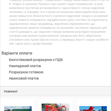
8. Згідно із законом України «про захист прав споживачів»: в разі
виявлення протягом встановленого гарантійного строку недоліків
споживач, в порядку та в строки, встановлені законодавством, має
право вимагати безоплатного усунення недоліків товару в розумний
строк. вимоги споживача, передбачених цією статтею, не підлягають
задоволенню, якщо продавець, виробник (підприємство, що
задовольняє вимоги споживача, встановлені частиною першою цієї
статті) доведуть, що недоліки товару виникли внаслідок порушення
споживачем правил користування товаром або його зберігання.
Споживач має право брати участь у перевірці якості товару особисто
або через свого представника.
Варіанти оплати
Безготівковий розрахунок з ПДВ
Накладений платіж
Розрахунок готівкою
Авансовий платіж
Новинки!