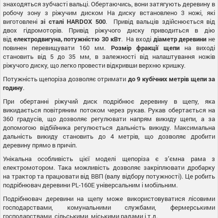
знаходяться зубчасті вальці. Обертаючись, вони затягують деревину в
робочу зону з ріжучим диском На диску встановлено 3 ножі, які
виготовлені
зі сталі HARDOX 500
. Привід вальців здійснюється від
двох гідромоторів. Привід ріжучого диску приводиться в дію
від
електродвигуна, потужністю 30 кВт
. На вході
діаметр деревини
не
повинен перевищувати 160 мм.
Розмір
фракції
щепи
на виході
становить від 5 до 35 мм, в залежності від налаштування ножів
ріжучого диску, що легко провести відкривши верхню кришку.
Потужність щепоріза дозволяє отримати
до 9 кубічних метрів щепи за
годину
.
При обертанні ріжучий диск подрібнює деревину в щепу, яка
викидається повітряним потоком через рукав. Рукав обертається на
360 градусів, що дозволяє регулювати напрям викиду щепи, а за
допомогою відбійника регулюється дальність викиду. Максимальна
дальність викиду становить до 4 метрів, що дозволяє дробити
деревину прямо в причіп.
Унікальна особливість цієї моделі щепоріза є з’ємна рама з
електромотором. Така можливість дозволяє закріплювати дробарку
на трактор та працювати від ВВП (валу відбору потужності). Це робить
подрібнювач деревини PL-160Е універсальним і мобільним.
Подрібнювач деревини на щепу може використовуватися лісовими
господарствами, комунальними службами, фермерськими
господарствами, сільськими, міськими радами і.т.д.