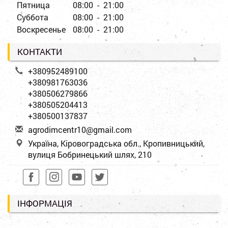
Пятница
08:00 - 21:00
Суббота
08:00 - 21:00
Воскресенье
08:00 - 21:00
КОНТАКТИ
+380952489100
+380981763036
+380506279866
+380505204413
+380500137837
a
gro
dim
cen
tr1
0@g
mai
l.c
om
Україна, Кіровоградська обл., Кропивницький,
вулиця Бобринецький шлях, 210
ІНФОРМАЦІЯ