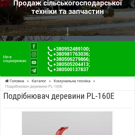
Продаж сільськогосподарської
техніки та запчастин
+380952489100
;
+380981763036
;
Ми в
+380506279866
;
соцмережах:
+380505204413
;
+380500137837
Головна
>
Каталог
>
Комунальна техніка
>
Подрібнювач деревини PL-160E
Подрібнювач деревини PL-160E