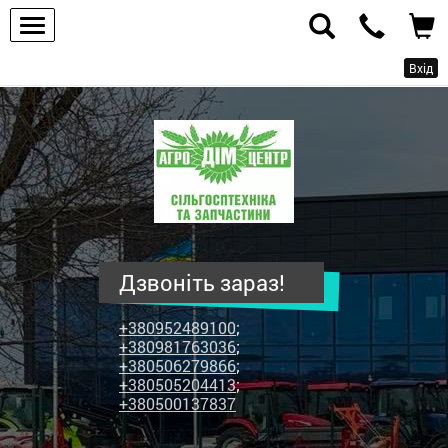
Вхід
ПП
"Агродім-
центр"
-
продаж
сільськогосподарської
техніки
Дзвоніть зараз!
та
запчастин
+380952489100
;
+380981763036
;
+380506279866
;
+380505204413
;
+380500137837