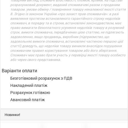
товарний вигляд, споживчі властивості, пломби, ярлики; на підставі
розрахунковий документ, виданий споживачеві разом з проданим
товаром. умови обміну / повернення товару неналежної якості стаття
8. Згідно із законом України «про захист прав споживачів»: в разі
виявлення протягом встановленого гарантійного строку недоліків
споживач, в порядку та в строки, встановлені законодавством, має
право вимагати безоплатного усунення недоліків товару в розумний
строк. вимоги споживача, передбачених цією статтею, не підлягають
задоволенню, якщо продавець, виробник (підприємство, що
задовольняє вимоги споживача, встановлені частиною першою цієї
статті) доведуть, що недоліки товару виникли внаслідок порушення
споживачем правил користування товаром або його зберігання.
Споживач має право брати участь у перевірці якості товару особисто
або через свого представника.
Варіанти оплати
Безготівковий розрахунок з ПДВ
Накладений платіж
Розрахунок готівкою
Авансовий платіж
Новинки!