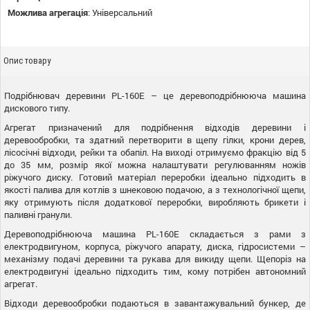
Можлива агрегація
:
Універсальний
Опис товару
Подрібнювач деревини PL-160Е – це деревоподрібнююча машина
дискового типу.
Агрегат призначений для подрібнення відходів деревини і
деревообробки, та здатний перетворити в щепу гілки, крони дерев,
лісосічні відходи, рейки та обапіл. На виході отримуємо фракцію від 5
до 35 мм, розмір якої можна налаштувати регулюванням ножів
ріжучого диску. Готовий матеріал переробки ідеально підходить в
якості палива для котлів з шнековою подачою, а з технологічної щепи,
яку отримують після додаткової переробки, виробляють брикети і
паливні гранули.
Деревоподрібнююча машина PL-160Е складається з рами з
електродвигуном, корпуса, ріжучого апарату, диска, гідросистеми –
механізму подачі деревини та рукава для викиду щепи. Щепоріз на
електродвигуні ідеально підходить тим, кому потрібен автономний
агрегат.
Відходи деревообробки подаються в завантажувальний бункер, де