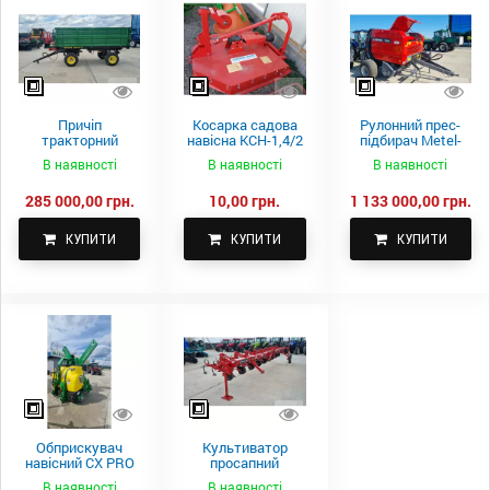
Причіп
Косарка садова
Рулонний прес-
тракторний
навісна КСН-1,4/2
підбирач Metel-
самоскидний
м.
Fach Z 587
В наявності
В наявності
В наявності
Spike 2 ПТС-4
285 000,00 грн.
10,00 грн.
1 133 000,00 грн.
КУПИТИ
КУПИТИ
КУПИТИ
Обприскувач
Культиватор
навісний CX PRO
просапний
1000-15
КПН-5,6-05
В наявності
В наявності