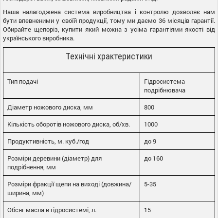
Наша налагоджена система виробництва і контролю дозволяє нам
бути впевненими у своїй продукції, тому ми даємо 36 місяців гарантії.
Обирайте щепоріз, купити який можна з усіма гарантіями якості від
українського виробника.
Технічні храктеристики
Тип подачі
Гідросистема
подрібнювача
Діаметр ножового диска, мм
800
Кількість оборотів ножового диска, об/хв.
1000
Продуктивність, м. куб./год
до 9
Розміри деревини (діаметр) для
до 160
подрібнення, мм
Розміри фракції щепи на виході (довжина/
5-35
ширина, мм)
Обсяг масла в гідросистемі, л.
15