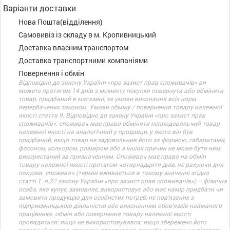
Варіанти доставки
Нова Пошта(відділення)
Самовивіз із складу в м. Кропивницький
Доставка власним транспортом
Доставка транспортними компаніями
Повернення і обмін
Відповідно до закону України «про захист прав споживачів» ви
можете протягом 14 днів з моменту покупки повернути або обміняти
товар, придбаний в магазині, за умови виконання всіх норм
передбачених законом. Умови обміну / повернення товару належної
якості стаття 9. Відповідно до закону України «про захист прав
споживачів»: споживач має право обміняти непродовольчий товар
належної якості на аналогічний у продавця, у якого він був
придбаний, якщо товар не задовольнив його за формою, габаритами,
фасоном, кольором, розміром або з інших причин не може бути ним
використаний за призначенням. Споживач має право на обмін
товару належної якості протягом чотирнадцяти днів, не рахуючи дня
покупки. споживач (термін вживається в такому значенні згідно
статті 1. п.22 закону України «про захист прав споживачів») – фізична
особа, яка купує, замовляє, використовує або має намір придбати чи
замовити продукцію для особистих потреб, не пов’язаних з
підприємницькою діяльністю або виконанням обов’язків найманого
працівника. обмін або повернення товару належної якості
провадиться: якщо не використовувався; якщо збережено його