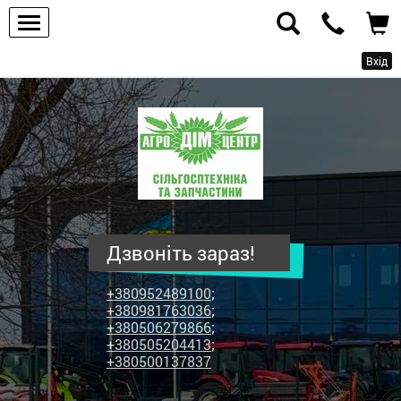
Вхід
ПП
"Агродім-
центр"
-
продаж
сільськогосподарської
техніки
Дзвоніть зараз!
та
запчастин
+380952489100
;
+380981763036
;
+380506279866
;
+380505204413
;
+380500137837