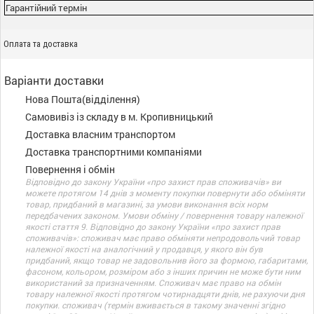
Гарантійний термін
Оплата та доставка
Варіанти доставки
Нова Пошта(відділення)
Самовивіз із складу в м. Кропивницький
Доставка власним транспортом
Доставка транспортними компаніями
Повернення і обмін
Відповідно до закону України «про захист прав споживачів» ви
можете протягом 14 днів з моменту покупки повернути або обміняти
товар, придбаний в магазині, за умови виконання всіх норм
передбачених законом. Умови обміну / повернення товару належної
якості стаття 9. Відповідно до закону України «про захист прав
споживачів»: споживач має право обміняти непродовольчий товар
належної якості на аналогічний у продавця, у якого він був
придбаний, якщо товар не задовольнив його за формою, габаритами,
фасоном, кольором, розміром або з інших причин не може бути ним
використаний за призначенням. Споживач має право на обмін
товару належної якості протягом чотирнадцяти днів, не рахуючи дня
покупки. споживач (термін вживається в такому значенні згідно