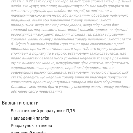
статті 1. п.22 закону України «про захист прав споживачів») – фізична
особа, яка купує, замовляє, використовує або має намір придбати чи
замовити продукцію для особистих потреб, не пов’язаних з
підприємницькою діяльністю або виконанням обов’язків найманого
працівника. обмін або повернення товару належної якості
провадиться: якщо не використовувався; якщо збережено його
товарний вигляд, споживчі властивості, пломби, ярлики; на підставі
розрахунковий документ, виданий споживачеві разом з проданим
товаром. умови обміну / повернення товару неналежної якості стаття
8. Згідно із законом України «про захист прав споживачів»: в разі
виявлення протягом встановленого гарантійного строку недоліків
споживач, в порядку та в строки, встановлені законодавством, має
право вимагати безоплатного усунення недоліків товару в розумний
строк. вимоги споживача, передбачених цією статтею, не підлягають
задоволенню, якщо продавець, виробник (підприємство, що
задовольняє вимоги споживача, встановлені частиною першою цієї
статті) доведуть, що недоліки товару виникли внаслідок порушення
споживачем правил користування товаром або його зберігання.
Споживач має право брати участь у перевірці якості товару особисто
або через свого представника.
Варіанти оплати
Безготівковий розрахунок з ПДВ
Накладений платіж
Розрахунок готівкою
Авансовий платіж