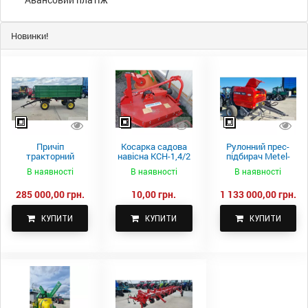
Новинки!
Причіп
Косарка садова
Рулонний прес-
тракторний
навісна КСН-1,4/2
підбирач Metel-
самоскидний
м.
Fach Z 587
В наявності
В наявності
В наявності
Spike 2 ПТС-4
285 000,00 грн.
10,00 грн.
1 133 000,00 грн.
КУПИТИ
КУПИТИ
КУПИТИ