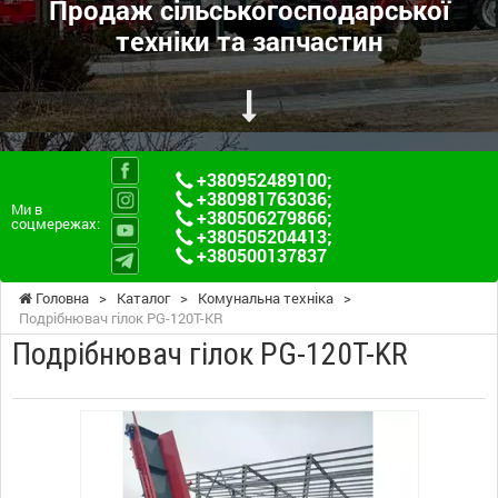
Продаж сільськогосподарської
техніки та запчастин
+380952489100
;
+380981763036
;
Ми в
+380506279866
;
соцмережах:
+380505204413
;
+380500137837
Головна
>
Каталог
>
Комунальна техніка
>
Подрібнювач гілок PG-120T-KR
Подрібнювач гілок PG-120T-KR