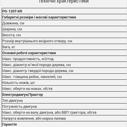
Технічні храктеристики
PG-120T-KR
Габаритні розміри і масові характеристики
Довжина, см
Ширина, см
Висота, см
Розмір внутрішнього вхідного отвору, см
Вага, кг
Основні робочі характеристики
Макс. продуктивність, м3/год
Макс. діаметр м’якої породи дерева, см
Макс. діаметр твердої породи дерева, см
Макс. товщина рейок, ламелей, см
Кількість ножів, шт
Макс. оберти на ножах, об/хв
Електродвигун/Трактор
Тип двигуна
Потужність двигуна
Макс. оберти на валу двигуна, або ВВП трактора, об/хв
Напруга живлення, або марка палива
Гарантія