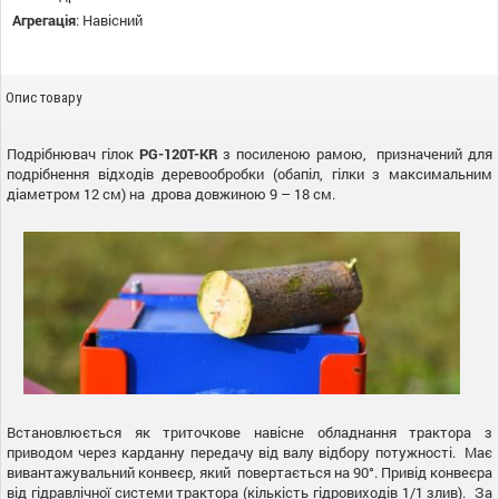
Агрегація
:
Навісний
Опис товару
Подрібнювач гілок
PG-120T-KR
з посиленою рамою, призначений для
подрібнення відходів деревообробки (обапіл, гілки з максимальним
діаметром 12 см) на дрова довжиною 9 – 18 см.
Встановлюється як триточкове навісне обладнання трактора з
приводом через карданну передачу від валу відбору потужності. Має
вивантажувальний конвеєр, який повертається на 90°. Привід конвеєра
від гідравлічної системи трактора (кількість гідровиходів 1/1 злив). За