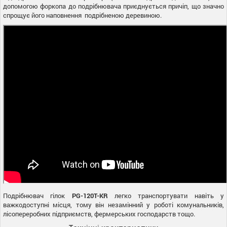
допомогою форкопа до подрібнювача приєднується причіп, що значно
спрощує його наповнення подрібненою деревиною.
Подрібнювач гілок
PG-120T-KR
легко транспортувати навіть у
важкодоступні місця, тому він незамінний у роботі комунальників,
лісопереробних підприємств, фермерських господарств тощо.