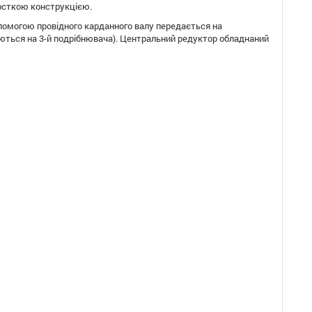
орсткою конструкцією.
помогою провідного карданного валу передається на
аються на 3-й подрібнювача). Центральний редуктор обладнаний