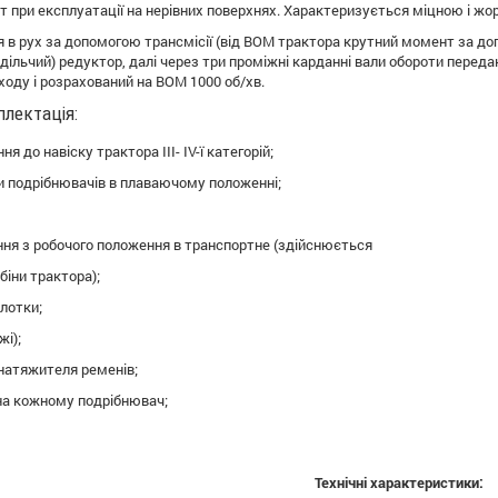
нт при експлуатації на нерівних поверхнях. Характеризується міцною і ж
 в рух за допомогою трансмісії (від ВОМ трактора крутний момент за до
дільчий) редуктор, далі через три проміжні карданні вали обороти перед
оду і розрахований на ВОМ 1000 об/хв.
лектація:
ня до навіску трактора III- IV-ї категорій;
и подрібнювачів в плаваючому положенні;
ння з робочого положення в транспортне (здійснюється
біни трактора);
олотки;
жі);
 натяжителя ременів;
 на кожному подрібнювач;
Технічні характеристики: