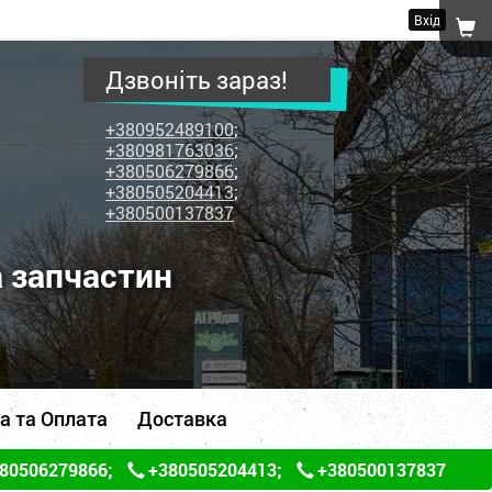
Вхід
Дзвоніть зараз!
+380952489100
;
+380981763036
;
+380506279866
;
+380505204413
;
+380500137837
а запчастин
а та Оплата
Доставка
80506279866
;
+380505204413
;
+380500137837