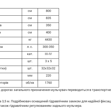
см
800
см
835
а
см
350
а
см
400
кг
4430
ра
л. с.
300-350
кат.
III-IV
шт.
3 x 5
отки)
шт.
32x32x32
мм
220
оторів
об/хв
1760
 дорогах загального призначення мульчувач переводиться в транспортне 
 3,5 м. Подрібнювач оснащений гідравлічним замком для надійної фіксаці
 також гідравлічним регулюванням заднього мульчера.