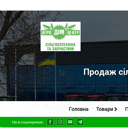
ПП
"Агродім-
центр"
-
продаж
сільськогосподарської
Продаж сіл
техніки
та
запчастин
Головна
Товари
П
Ми в соцмережах: