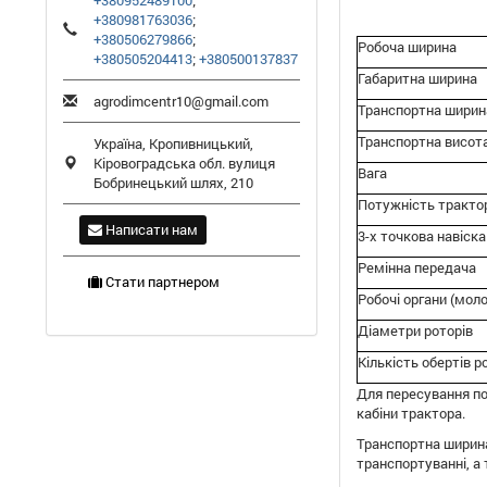
+380952489100
;
+380981763036
;
+380506279866
;
Робоча ширина
+380505204413
;
+380500137837
Габаритна ширина
agrodimcentr10@gmail.com
Транспортна ширин
Транспортна висот
Україна,
Кропивницький
,
Кіровоградська обл.
вулиця
Вага
Бобринецький шлях, 210
Потужність тракто
Написати нам
3-х точкова навіска
Ремінна передача
Стати партнером
Робочі органи (мол
Діаметри роторів
Кількість обертів р
Для пересування по
кабіни трактора.
Транспортна ширина
транспортуванні, а