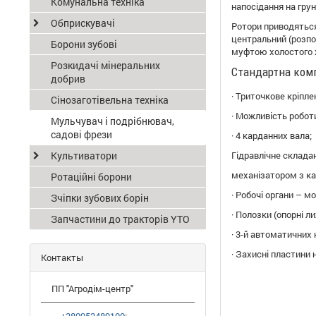
Комунальна техніка
напосідання на гру
Обприскувачі
Ротори приводяться
центральний (розпо
Борони зубові
муфтою холостого х
Розкидачі мінеральних
Стандартна комп
добрив
· Триточкове кріплен
Сінозаготівельна техніка
· Можливість робот
Мульчувач і подрібнювач,
садові фрези
· 4 карданних вала;
Культиватори
Гідравлічне склада
механізатором з ка
Ротаційні борони
· Робочі органи – м
Зчіпки зубових борін
· Полозки (опорні ли
Запчастини до тракторів YTO
· 3-й автоматичних
· Захисні пластини
Контакты
ПП "Агродім-центр"