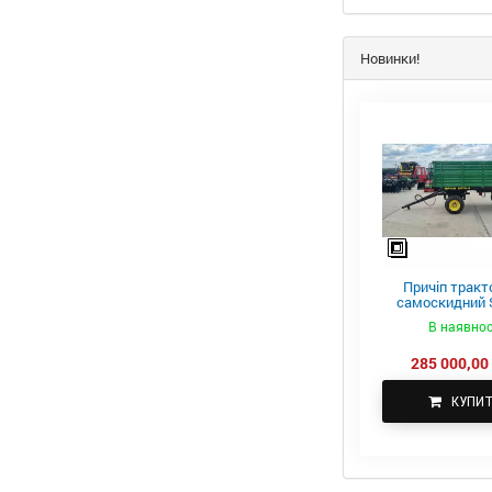
Новинки!
Причіп тракт
самоскидний S
ПТС-4
В наявнос
285 000,00 
КУПИ