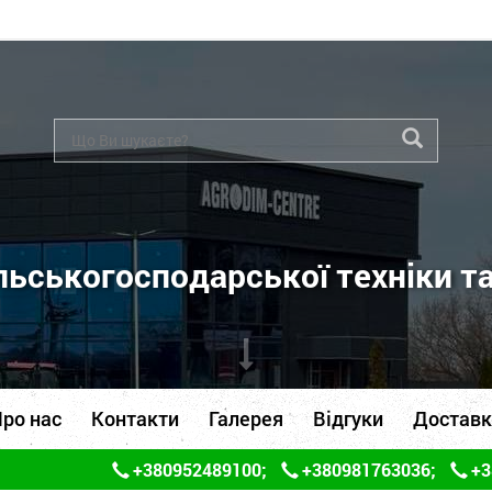
ьськогосподарської техніки т
ро нас
Контакти
Галерея
Відгуки
Доставк
+380952489100
;
+380981763036
;
+3