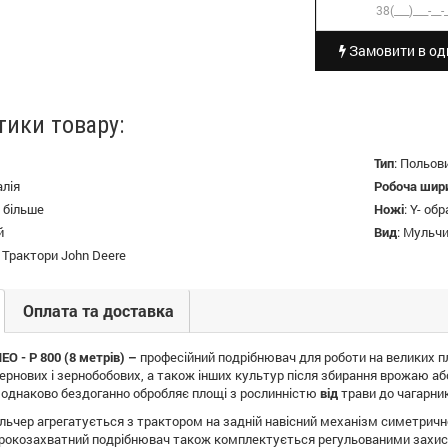
Замовити в оди
тики товару:
Тип
:
Польов
алія
Робоча шир
і більше
Ножі
:
Y- обр
й
Вид
:
Мульчи
:
Трактори John Deere
Оплата та доставка
 - P 800 (8 метрів) –
професійний подрібнювач для роботи на великих п
ернових і зернобобових, а також інших культур після збирання врожаю або
однаково бездоганно обробляє площі з рослинністю
від
трави до чагарни
ьчер агрегатується з трактором на задній навісний механізм симетрично
ирокозахватний подрібнювач також комплектується регульованими захисн