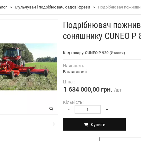
алог
>
Мульчувач і подрібнювач, садові фрези
>
Подрібнювач пожнивни
Подрібнювач пожнивн
соняшнику CUNEO P 80
Код товару:
CUNEO P 920 (Италия)
Наявність:
В наявності
Ціна :
1 634 000,00 грн.
/шт
Кількість:
-
+
Купити