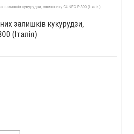
х залишків кукурудзи, соняшнику CUNEO P 800 (Італія)
их залишків кукурудзи,
0 (Італія)