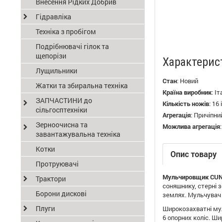
Внесення Рідких Добрив
Гідравліка
Техніка з пробігом
Подрібнювачі гілок та
щепорізи
Характерис
Лущильники
Стан
:
Новий
Жатки та збиральна техніка
Країна виробник
:
Іт
ЗАПЧАСТИНИ до
Кількість ножів
:
16 
сільгосптехніки
Агрегація
:
Причіпни
Зерноочисна та
Можлива агрегація
завантажувальна техніка
Котки
Опис товару
Протруювачі
Мульчировщик CUNEO
Трактори
соняшнику, стерні з
Борони дискові
землях. Мульчувач 
Плуги
Широкозахватні мул
6 опорних коліс. Ш