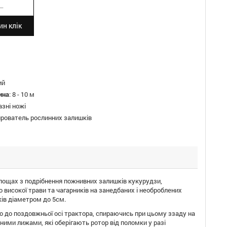
н клік
ий
ина
:
8 - 10 м
азні ножі
рователь рослинних залишків
лощах з подрібнення пожнивних залишків кукурудзи,
 високої трави та чагарників на занедбаних і необроблених
ків діаметром до 5см.
 до поздовжньої осі трактора, спираючись при цьому ззаду на
ими лижами, які оберігають ротор від поломки у разі