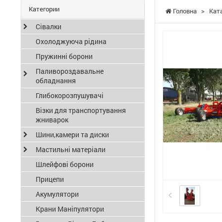
Категории
Головна
>
Кат
Сівалки
Охолоджуюча рідина
Пружинні борони
Паливороздавальне
обладнання
Глибокорозпушувачі
Візки для транспортування
жниварок
Шини,камери та диски
Мастильні матеріали
Шлейфові борони
Прицепи
Акумулятори
Крани Маніпулятори