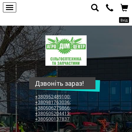
Вхід
ПП
"Агродім-
центр"
-
продаж
сільськогосподарської
техніки
Дзвоніть зараз!
та
запчастин
+380952489100
;
+380981763036
;
+380506279866
;
+380505204413
;
+380500137837