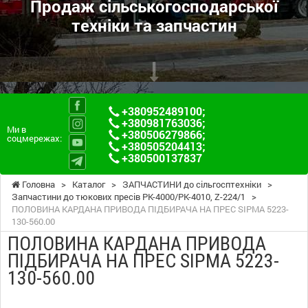
Продаж сільськогосподарської
техніки та запчастин
+380952489100
;
+380981763036
;
Ми в
+380506279866
;
соцмережах:
+380505204413
;
+380500137837
Головна
>
Каталог
>
ЗАПЧАСТИНИ до сільгосптехніки
>
Запчастини до тюкових пресів PK-4000/PK-4010, Z-224/1
>
ПОЛОВИНА КАРДАНА ПРИВОДА ПІДБИРАЧА НА ПРЕС SIPMA 5223-
130-560.00
ПОЛОВИНА КАРДАНА ПРИВОДА
ПІДБИРАЧА НА ПРЕС SIPMA 5223-
130-560.00