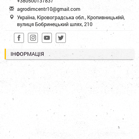
+380500137837
a
gro
dim
cen
tr1
0@g
mai
l.c
om
Україна, Кіровоградська обл., Кропивницький,
вулиця Бобринецький шлях, 210
ІНФОРМАЦІЯ