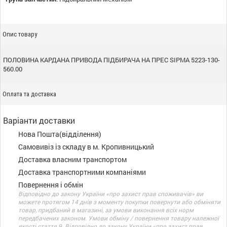
Опис товару
ПОЛОВИНА КАРДАНА ПРИВОДА ПІДБИРАЧА НА ПРЕС SIPMA 5223-130-
560.00
Оплата та доставка
Варіанти доставки
Нова Пошта(відділення)
Самовивіз із складу в м. Кропивницький
Доставка власним транспортом
Доставка транспортними компаніями
Повернення і обмін
Відповідно до закону України «про захист прав споживачів» ви
можете протягом 14 днів з моменту покупки повернути або обміняти
товар, придбаний в магазині, за умови виконання всіх норм
передбачених законом. Умови обміну / повернення товару належної
якості стаття 9. Відповідно до закону України «про захист прав