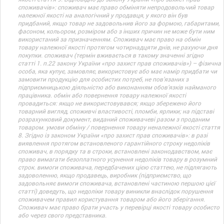
споживачів»: споживач має право обміняти непродовольчий товар
належної якості на аналогічний у продавця, у якого він був
придбаний, якщо товар не задовольнив його за формою, габаритами,
фасоном, кольором, розміром або з інших причин не може бути ним
використаний за призначенням. Споживач має право на обмін
товару належної якості протягом чотирнадцяти днів, не рахуючи дня
покупки. споживач (термін вживається в такому значенні згідно
статті 1. п.22 закону України «про захист прав споживачів») – фізична
особа, яка купує, замовляє, використовує або має намір придбати чи
замовити продукцію для особистих потреб, не пов’язаних з
підприємницькою діяльністю або виконанням обов’язків найманого
працівника. обмін або повернення товару належної якості
провадиться: якщо не використовувався; якщо збережено його
товарний вигляд, споживчі властивості, пломби, ярлики; на підставі
розрахунковий документ, виданий споживачеві разом з проданим
товаром. умови обміну / повернення товару неналежної якості стаття
8. Згідно із законом України «про захист прав споживачів»: в разі
виявлення протягом встановленого гарантійного строку недоліків
споживач, в порядку та в строки, встановлені законодавством, має
право вимагати безоплатного усунення недоліків товару в розумний
строк. вимоги споживача, передбачених цією статтею, не підлягають
задоволенню, якщо продавець, виробник (підприємство, що
задовольняє вимоги споживача, встановлені частиною першою цієї
статті) доведуть, що недоліки товару виникли внаслідок порушення
споживачем правил користування товаром або його зберігання.
Споживач має право брати участь у перевірці якості товару особисто
або через свого представника.