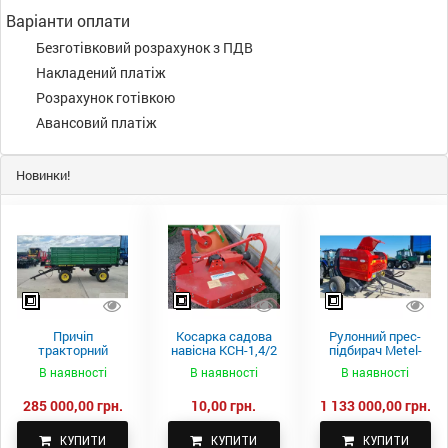
Варіанти оплати
Безготівковий розрахунок з ПДВ
Накладений платіж
Розрахунок готівкою
Авансовий платіж
Новинки!
Причіп
Косарка садова
Рулонний прес-
тракторний
навісна КСН-1,4/2
підбирач Metel-
самоскидний
м.
Fach Z 587
В наявності
В наявності
В наявності
Spike 2 ПТС-4
285 000,00 грн.
10,00 грн.
1 133 000,00 грн.
КУПИТИ
КУПИТИ
КУПИТИ