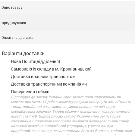
Опис товару
предплужник
Оплата та доставка
Варіанти доставки
Нова Пошта(відділення)
Самовивіз із складу в м. Кропивницький
Доставка власним транспортом
Доставка транспортними компаніями
Повернення і обмін
Відповідно до закону України «про захист прав споживачів» ви
можете протягом 14 днів з моменту покупки повернути або обміняти
товар, придбаний в магазині, за умови виконання всіх норм
передбачених законом. Умови обміну / повернення товару належної
якості стаття 9. Відповідно до закону України «про захист прав
споживачів»: споживач має право обміняти непродовольчий товар
належної якості на аналогічний у продавця, у якого він був
придбаний, якщо товар не задовольнив його за формою, габаритами,