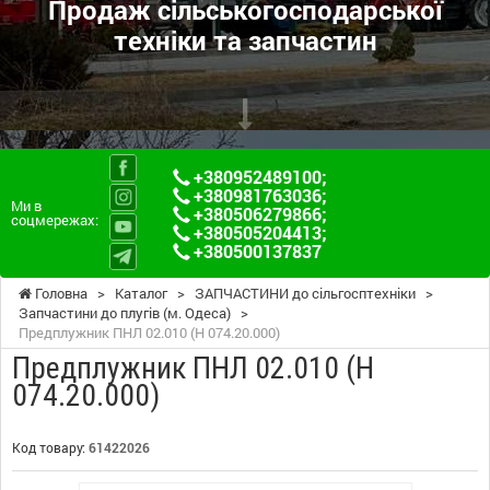
Продаж сільськогосподарської
техніки та запчастин
+380952489100
;
+380981763036
;
Ми в
+380506279866
;
соцмережах:
+380505204413
;
+380500137837
Головна
>
Каталог
>
ЗАПЧАСТИНИ до сільгосптехніки
>
Запчастини до плугів (м. Одеса)
>
Предплужник ПНЛ 02.010 (Н 074.20.000)
Предплужник ПНЛ 02.010 (Н
074.20.000)
Код товару:
61422026