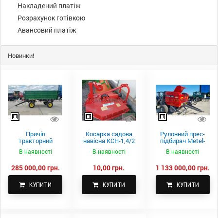
Накладений платіж
Розрахунок готівкою
Авансовий платіж
Новинки!
Причіп
Косарка садова
Рулонний прес-
тракторний
навісна КСН-1,4/2
підбирач Metel-
самоскидний
м.
Fach Z 587
В наявності
В наявності
В наявності
Spike 2 ПТС-4
285 000,00 грн.
10,00 грн.
1 133 000,00 грн.
КУПИТИ
КУПИТИ
КУПИТИ