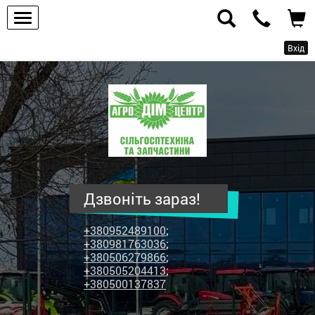
Вхід
ПП
"Агродім-
центр"
-
продаж
сільськогосподарської
техніки
Дзвоніть зараз!
та
запчастин
+380952489100
;
+380981763036
;
+380506279866
;
+380505204413
;
+380500137837