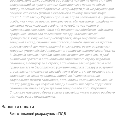
фасоном, кольором, розміром або з інших причин не може бути ним
використаний за призначенням. Споживач має право на обмін
товару належної якості протягом чотирнадцяти днів, не рахуючи дня
покупки. споживач (термін вживається в такому значенні згідно
статті 1. п.22 закону України «про захист прав споживачів») – фізична
особа, яка купує, замовляє, використовує або має намір придбати чи
замовити продукцію для особистих потреб, не пов’язаних з
підприємницькою діяльністю або виконанням обов’язків найманого
працівника. обмін або повернення товару належної якості
провадиться: якщо не використовувався; якщо збережено його
товарний вигляд, споживчі властивості, пломби, ярлики; на підставі
розрахунковий документ, виданий споживачеві разом з проданим
товаром. умови обміну / повернення товару неналежної якості стаття
8. Згідно із законом України «про захист прав споживачів»: в разі
виявлення протягом встановленого гарантійного строку недоліків
споживач, в порядку та в строки, встановлені законодавством, має
право вимагати безоплатного усунення недоліків товару в розумний
строк. вимоги споживача, передбачених цією статтею, не підлягають
задоволенню, якщо продавець, виробник (підприємство, що
задовольняє вимоги споживача, встановлені частиною першою цієї
статті) доведуть, що недоліки товару виникли внаслідок порушення
споживачем правил користування товаром або його зберігання.
Споживач має право брати участь у перевірці якості товару особисто
або через свого представника.
Варіанти оплати
Безготівковий розрахунок з ПДВ