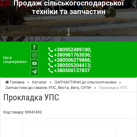
Продаж сільськогосподарської
техніки та запчастин
+380952489100
;
+380981763036
;
Ми в
+380506279866
;
соцмережах:
+380505204413
;
+380500137837
Головна
>
Каталог
>
ЗАПЧАСТИНИ до сільгосптехніки
>
Запчастини до сівалок УПС, Веста, Вега, СУПН
>
Прокладка УПС
Прокладка УПС
Код товару:
59941692