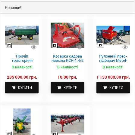
Новинки!
Причіп
Косарка садова
Рулонний прес-
тракторний
навісна КСН-1,4/2
підбирач Metel-
самоскидний
м.
Fach Z 587
В наявності
В наявності
В наявності
Spike 2 ПТС-4
285 000,00 грн.
10,00 грн.
1 133 000,00 грн.
КУПИТИ
КУПИТИ
КУПИТИ