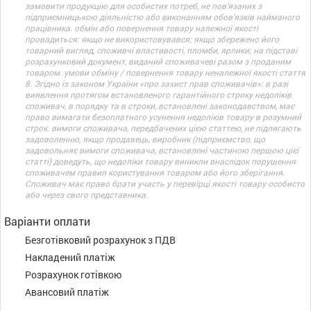
замовити продукцію для особистих потреб, не пов’язаних з
підприємницькою діяльністю або виконанням обов’язків найманого
працівника. обмін або повернення товару належної якості
провадиться: якщо не використовувався; якщо збережено його
товарний вигляд, споживчі властивості, пломби, ярлики; на підставі
розрахунковий документ, виданий споживачеві разом з проданим
товаром. умови обміну / повернення товару неналежної якості стаття
8. Згідно із законом України «про захист прав споживачів»: в разі
виявлення протягом встановленого гарантійного строку недоліків
споживач, в порядку та в строки, встановлені законодавством, має
право вимагати безоплатного усунення недоліків товару в розумний
строк. вимоги споживача, передбачених цією статтею, не підлягають
задоволенню, якщо продавець, виробник (підприємство, що
задовольняє вимоги споживача, встановлені частиною першою цієї
статті) доведуть, що недоліки товару виникли внаслідок порушення
споживачем правил користування товаром або його зберігання.
Споживач має право брати участь у перевірці якості товару особисто
або через свого представника.
Варіанти оплати
Безготівковий розрахунок з ПДВ
Накладений платіж
Розрахунок готівкою
Авансовий платіж