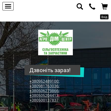
Вхід
ПП
"Агродім-
центр"
-
продаж
сільськогосподарської
техніки
Дзвоніть зараз!
та
запчастин
+380952489100
;
+380981763036
;
+380506279866
;
+380505204413
;
+380500137837