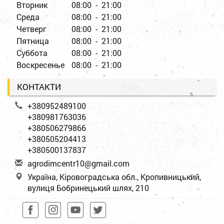
Вторник
08:00 - 21:00
Среда
08:00 - 21:00
Четверг
08:00 - 21:00
Пятница
08:00 - 21:00
Суббота
08:00 - 21:00
Воскресенье
08:00 - 21:00
КОНТАКТИ
+380952489100
+380981763036
+380506279866
+380505204413
+380500137837
a
gro
dim
cen
tr1
0@g
mai
l.c
om
Україна, Кіровоградська обл., Кропивницький,
вулиця Бобринецький шлях, 210