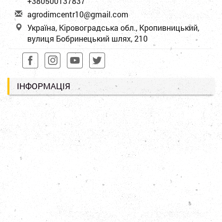
+380500137837
a
gro
dim
cen
tr1
0@g
mai
l.c
om
Україна, Кіровоградська обл., Кропивницький,
вулиця Бобринецький шлях, 210
ІНФОРМАЦІЯ