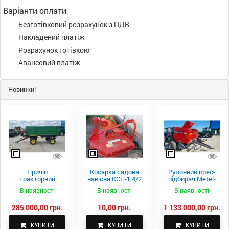
Варіанти оплати
Безготівковий розрахунок з ПДВ
Накладений платіж
Розрахунок готівкою
Авансовий платіж
Новинки!
Причіп
Косарка садова
Рулонний прес-
тракторний
навісна КСН-1,4/2
підбирач Metel-
самоскидний
м.
Fach Z 587
В наявності
В наявності
В наявності
Spike 2 ПТС-4
285 000,00 грн.
10,00 грн.
1 133 000,00 грн.
КУПИТИ
КУПИТИ
КУПИТИ