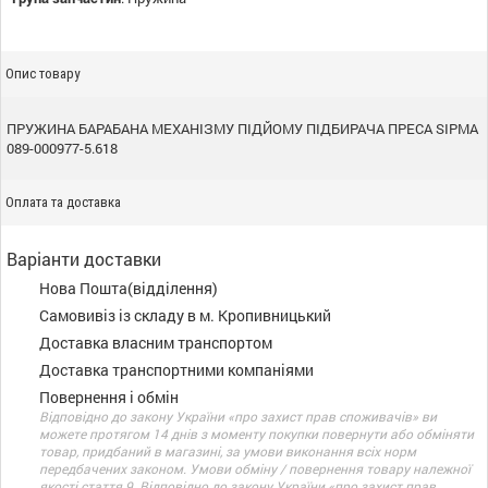
Опис товару
ПРУЖИНА БАРАБАНА МЕХАНІЗМУ ПІДЙОМУ ПІДБИРАЧА ПРЕСА SIPMA
089-000977-5.618
Оплата та доставка
Варіанти доставки
Нова Пошта(відділення)
Самовивіз із складу в м. Кропивницький
Доставка власним транспортом
Доставка транспортними компаніями
Повернення і обмін
Відповідно до закону України «про захист прав споживачів» ви
можете протягом 14 днів з моменту покупки повернути або обміняти
товар, придбаний в магазині, за умови виконання всіх норм
передбачених законом. Умови обміну / повернення товару належної
якості стаття 9. Відповідно до закону України «про захист прав