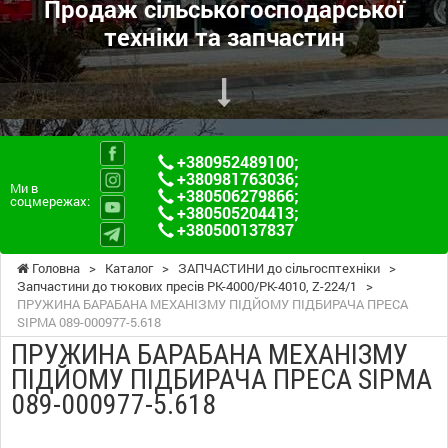
Продаж сільськогосподарської
техніки та запчастин
+380952489100
;
+380981763036
;
Ми в
+380506279866
;
соцмережах:
+380505204413
;
+380500137837
Головна
>
Каталог
>
ЗАПЧАСТИНИ до сільгосптехніки
>
Запчастини до тюкових пресів PK-4000/PK-4010, Z-224/1
>
ПРУЖИНА БАРАБАНА МЕХАНІЗМУ ПІДЙОМУ ПІДБИРАЧА ПРЕСА
SIPMA 089-000977-5.618
ПРУЖИНА БАРАБАНА МЕХАНІЗМУ
ПІДЙОМУ ПІДБИРАЧА ПРЕСА SIPMA
089-000977-5.618