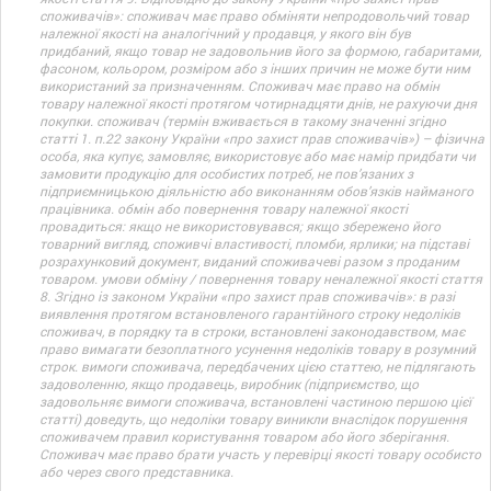
споживачів»: споживач має право обміняти непродовольчий товар
належної якості на аналогічний у продавця, у якого він був
придбаний, якщо товар не задовольнив його за формою, габаритами,
фасоном, кольором, розміром або з інших причин не може бути ним
використаний за призначенням. Споживач має право на обмін
товару належної якості протягом чотирнадцяти днів, не рахуючи дня
покупки. споживач (термін вживається в такому значенні згідно
статті 1. п.22 закону України «про захист прав споживачів») – фізична
особа, яка купує, замовляє, використовує або має намір придбати чи
замовити продукцію для особистих потреб, не пов’язаних з
підприємницькою діяльністю або виконанням обов’язків найманого
працівника. обмін або повернення товару належної якості
провадиться: якщо не використовувався; якщо збережено його
товарний вигляд, споживчі властивості, пломби, ярлики; на підставі
розрахунковий документ, виданий споживачеві разом з проданим
товаром. умови обміну / повернення товару неналежної якості стаття
8. Згідно із законом України «про захист прав споживачів»: в разі
виявлення протягом встановленого гарантійного строку недоліків
споживач, в порядку та в строки, встановлені законодавством, має
право вимагати безоплатного усунення недоліків товару в розумний
строк. вимоги споживача, передбачених цією статтею, не підлягають
задоволенню, якщо продавець, виробник (підприємство, що
задовольняє вимоги споживача, встановлені частиною першою цієї
статті) доведуть, що недоліки товару виникли внаслідок порушення
споживачем правил користування товаром або його зберігання.
Споживач має право брати участь у перевірці якості товару особисто
або через свого представника.