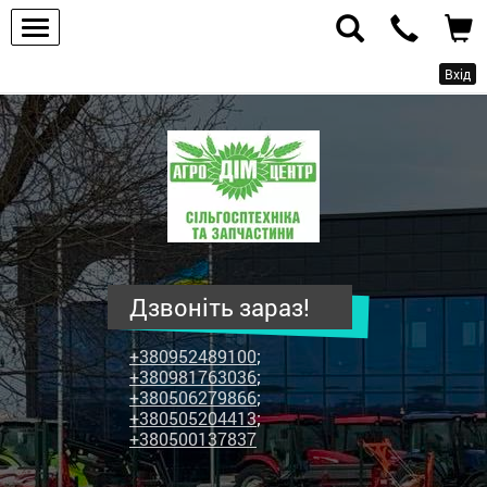
Вхід
ПП
"Агродім-
центр"
-
продаж
сільськогосподарської
техніки
Дзвоніть зараз!
та
запчастин
+380952489100
;
+380981763036
;
+380506279866
;
+380505204413
;
+380500137837