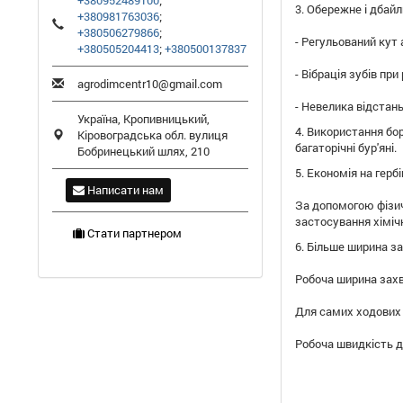
+380952489100
;
3.
Обережне
і дбай
+380981763036
;
+380506279866
;
-
Регульований кут
+380505204413
;
+380500137837
-
Вібрація
зубів при
agrodimcentr10@gmail.com
-
Невелика відстан
Україна,
Кропивницький
,
4.
Використання
бо
Кіровоградська обл.
вулиця
багаторічні
бур'яні.
Бобринецький шлях, 210
5.
Економія
на
герб
Написати нам
За допомогою
фізи
застосування хіміч
Стати партнером
6. Більше
ширина з
Робоча ширина зах
Для
самих ходових
Робоча швидкість
д