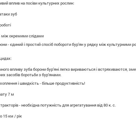
ливий
вплив
на
посіви
культурних
рослин:
атаки
зуб
роботі
ь
між окремими
слідами
рони
- єдиний
і простий спосіб
побороти
бур'ян у
рядку між
культурними
р
іцидах
:
чного впливу
зуба
борони
бур'яні
легко
вириваються
і
встряхиваются
, зм
них засобів
боротьби з
бур'янами.
ахоплення
і
швидкість -
більше продуктивність
!
вату
7 м
тракторів
- необхідна потужність
для
агрегатування
від 80
к. с.
о 15
км
/ рік