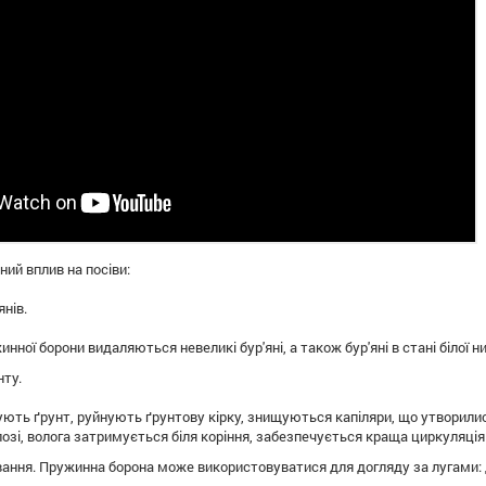
ний вплив
на
посіви
:
янів.
инної
борони
видаляються
невеликі
бур'яні,
а
також
бур'яні
в
стані білої
н
нту
.
ують
ґрунт
, руйнують
ґрунтову кірку
, знищуються
капіляри
, що утворили
озі
,
волога
затримується
біля коріння,
забезпечується краща
циркуляція
вання
.
Пружинна
борона
може використовуватися
для догляду
за лугами
: