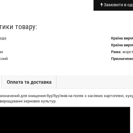
Замовити в оди
тики товару:
зда
Країна виро
Країна виро
ан
Рама
:
жорс
сний
Призначенн
Оплата та доставка
ризначений для знищення
бур'бур'янів
на
полях
з
засіяних
картоплею,
кук
вирощуванні зернових
культур.