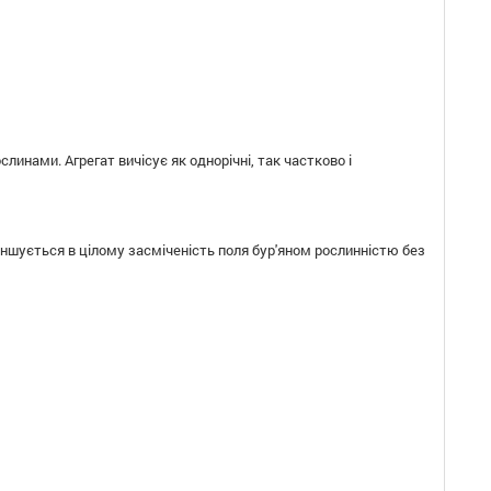
ослинами.
Агрегат
вичісує
як однорічні
,
так
частково
і
еншується
в
цілому
засміченість
поля
бур'яном рослинністю
без