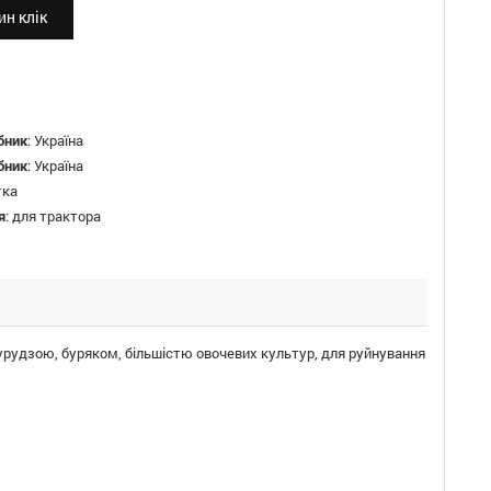
н клік
бник
:
Україна
бник
:
Україна
тка
я
:
для трактора
урудзою,
буряком,
більшістю
овочевих
культур
, для руйнування