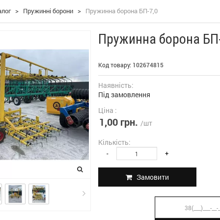
алог
>
Пружинні борони
>
Пружинна борона БП-7,0
Пружинна борона БП-
Код товару:
102674815
Наявність:
Під замовлення
Ціна :
1,00 грн.
/шт
Кількість:
-
+
Замовити