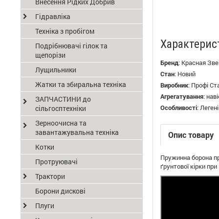
Внесення Рідких Добрив
Гідравліка
Техніка з пробігом
Характерис
Подрібнювачі гілок та
щепорізи
Бренд
:
Красная Зве
Лущильники
Стан
:
Новий
Жатки та збиральна техніка
Виробник
:
Профі Ст
Агрегатування
:
наві
ЗАПЧАСТИНИ до
Особливості
:
Легені
сільгосптехніки
Зерноочисна та
завантажувальна техніка
Опис товару
Котки
Пружинна
борона
п
Протруювачі
ґрунтової кірки
при
Трактори
Борони дискові
Плуги