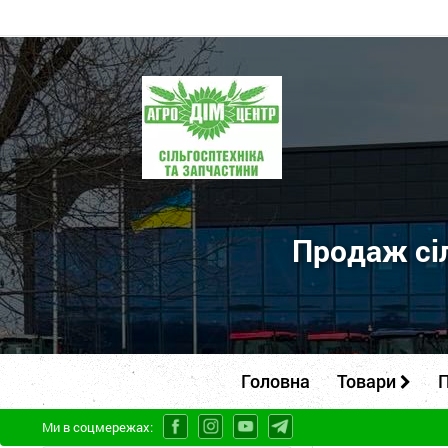
ПП
"Агродім-
центр"
-
продаж
сільськогосподарської
Продаж сіл
техніки
та
запчастин
Головна
Товари
П
Ми в соцмережах: