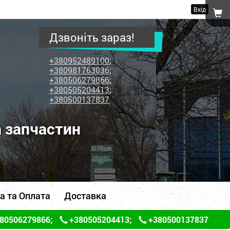
Вхід
Дзвоніть зараз!
+380952489100
;
+380981763036
;
+380506279866
;
+380505204413
;
+380500137837
а запчастин
а та Оплата
Доставка
80506279866
;
+380505204413
;
+380500137837