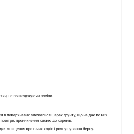
итки
, не пошкоджуючи
посіви.
ся
в
поверхневих
злежалися
шарах грунту
,
що
не дає
по них
 повітря
, проникнення
кисню до коренів
.
для знищення
кротячих
ходів і
розпушування
берну.