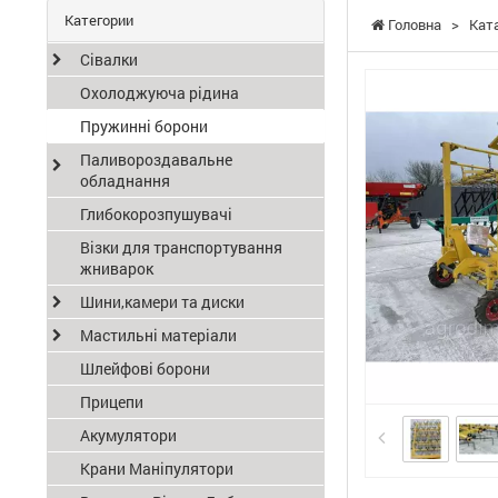
Категории
Головна
>
Кат
Сівалки
Охолоджуюча рідина
Пружинні борони
Паливороздавальне
обладнання
Глибокорозпушувачі
Візки для транспортування
жниварок
Шини,камери та диски
Мастильні матеріали
Шлейфові борони
Прицепи
Акумулятори
Крани Маніпулятори