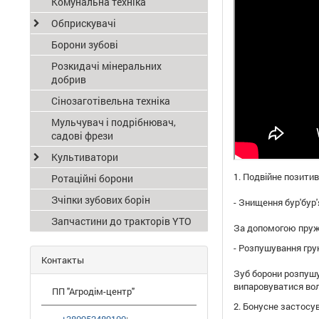
Комунальна техніка
Обприскувачі
Борони зубові
Розкидачі мінеральних
добрив
Сінозаготівельна техніка
Мульчувач і подрібнювач,
садові фрези
Культиватори
1.
Подвійне
позитив
Ротаційні борони
Зчіпки зубових борін
-
Знищення
бур'бур'
Запчастини до тракторів YTO
За допомогою
пруж
-
Розпушування гру
Контакты
Зуб
борони
розпуш
випаровуватися вол
ПП "Агродім-центр"
2.
Бонусне
застосу