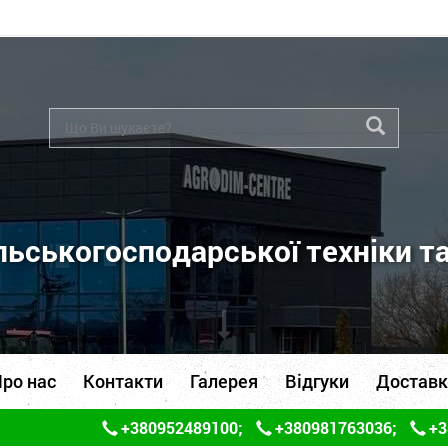
ьськогосподарської техніки т
ро нас
Контакти
Галерея
Відгуки
Доставк
+380952489100
;
+380981763036
;
+3