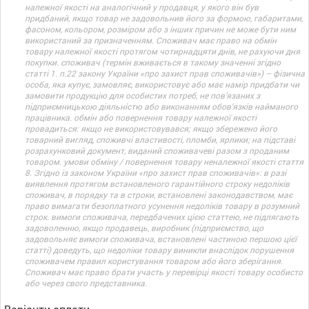
належної якості на аналогічний у продавця, у якого він був
придбаний, якщо товар не задовольнив його за формою, габаритами,
фасоном, кольором, розміром або з інших причин не може бути ним
використаний за призначенням. Споживач має право на обмін
товару належної якості протягом чотирнадцяти днів, не рахуючи дня
покупки. споживач (термін вживається в такому значенні згідно
статті 1. п.22 закону України «про захист прав споживачів») – фізична
особа, яка купує, замовляє, використовує або має намір придбати чи
замовити продукцію для особистих потреб, не пов’язаних з
підприємницькою діяльністю або виконанням обов’язків найманого
працівника. обмін або повернення товару належної якості
провадиться: якщо не використовувався; якщо збережено його
товарний вигляд, споживчі властивості, пломби, ярлики; на підставі
розрахунковий документ, виданий споживачеві разом з проданим
товаром. умови обміну / повернення товару неналежної якості стаття
8. Згідно із законом України «про захист прав споживачів»: в разі
виявлення протягом встановленого гарантійного строку недоліків
споживач, в порядку та в строки, встановлені законодавством, має
право вимагати безоплатного усунення недоліків товару в розумний
строк. вимоги споживача, передбачених цією статтею, не підлягають
задоволенню, якщо продавець, виробник (підприємство, що
задовольняє вимоги споживача, встановлені частиною першою цієї
статті) доведуть, що недоліки товару виникли внаслідок порушення
споживачем правил користування товаром або його зберігання.
Споживач має право брати участь у перевірці якості товару особисто
або через свого представника.