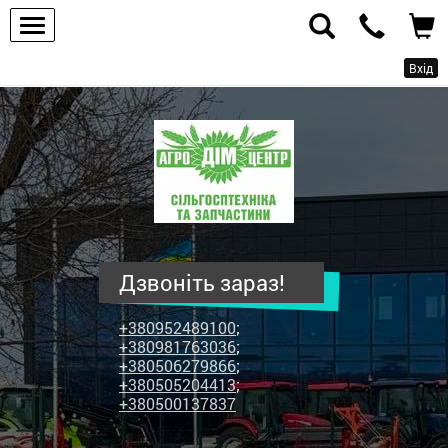
Вхід
ПП
"Агродім-
центр"
-
продаж
сільськогосподарської
техніки
Дзвоніть зараз!
та
запчастин
+380952489100
;
+380981763036
;
+380506279866
;
+380505204413
;
+380500137837