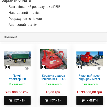
Варіанти оплати
Безготівковий розрахунок з ПДВ
Накладений платіж
Розрахунок готівкою
Авансовий платіж
Новинки!
Причіп
Косарка садова
Рулонний прес-
тракторний
навісна КСН-1,4/2
підбирач Metel-
самоскидний
м.
Fach Z 587
В наявності
В наявності
В наявності
Spike 2 ПТС-4
285 000,00 грн.
10,00 грн.
1 133 000,00 грн.
КУПИТИ
КУПИТИ
КУПИТИ