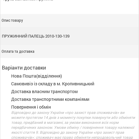
Опис товару
ПРУЖИННИЙ ПАЛЕЦЬ 2010-130-139
Оплата та доставка
Варіанти доставки
Нова Пошта(відділення)
Самовивіз із складу в м. Кропивницький
Доставка власним транспортом
Доставка транспортними компаніями
Повернення і обмін
Відповідно до закону України «про захист прав споживачів» ви
можете протягом 14 днів з моменту покупки повернути або обміняти
товар, придбаний в магазині, за умови виконання всіх норм
передбачених законом. Умови обміну / повернення товару належної
якості стаття 9. Відповідно до закону України «про захист прав
споживачів»: споживач має право обміняти непродовольчий товар