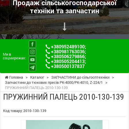
Продаж сільськогосподарської
техніки та запчастин
+380952489100
;
+380981763036
;
Ми в
+380506279866
;
соцмережах:
+380505204413
;
+380500137837
Головна
>
Каталог
>
ЗАПЧАСТИНИ до сільгосптехніки
>
Запчастини до тюкових пресів PK-4000/PK-4010, Z-224/1
>
ПРУЖИННИЙ ПАЛЕЦЬ 2010-130-139
ПРУЖИННИЙ ПАЛЕЦЬ 2010-130-139
Код товару:
2010-130-139