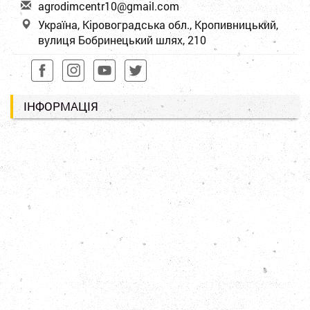
a
gro
dim
cen
tr1
0@g
mai
l.c
om
Україна, Кіровоградська обл., Кропивницький,
вулиця Бобринецький шлях, 210
ІНФОРМАЦІЯ