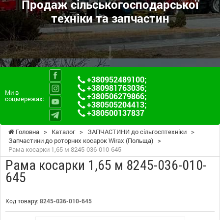
Продаж сільськогосподарської
техніки та запчастин
+380952489100
;
+380981763036
;
Ми в
+380506279866
;
соцмережах:
+380505204413
;
+380500137837
Головна
>
Каталог
>
ЗАПЧАСТИНИ до сільгосптехніки
>
Запчастини до роторних косарок Wirax (Польща)
>
Рама косарки 1,65 м 8245-036-010-645
Рама косарки 1,65 м 8245-036-010-
645
Код товару:
8245-036-010-645