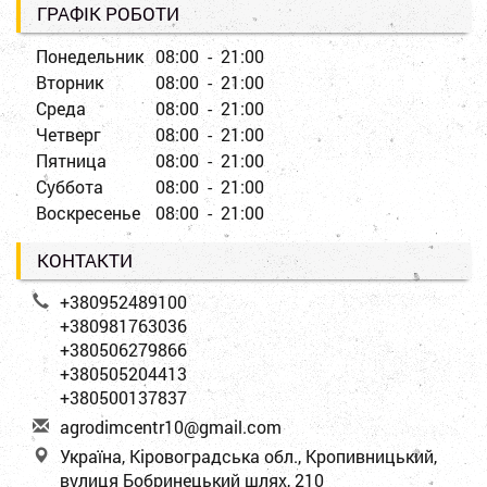
ГРАФІК РОБОТИ
Понедельник
08:00 - 21:00
Вторник
08:00 - 21:00
Среда
08:00 - 21:00
Четверг
08:00 - 21:00
Пятница
08:00 - 21:00
Суббота
08:00 - 21:00
Воскресенье
08:00 - 21:00
КОНТАКТИ
+380952489100
+380981763036
+380506279866
+380505204413
+380500137837
a
gro
dim
cen
tr1
0@g
mai
l.c
om
Україна, Кіровоградська обл., Кропивницький,
вулиця Бобринецький шлях, 210