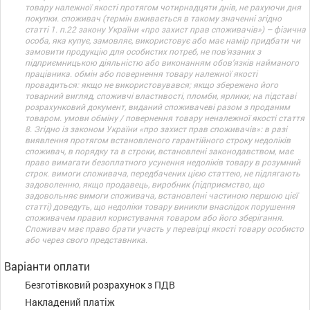
товару належної якості протягом чотирнадцяти днів, не рахуючи дня
покупки. споживач (термін вживається в такому значенні згідно
статті 1. п.22 закону України «про захист прав споживачів») – фізична
особа, яка купує, замовляє, використовує або має намір придбати чи
замовити продукцію для особистих потреб, не пов’язаних з
підприємницькою діяльністю або виконанням обов’язків найманого
працівника. обмін або повернення товару належної якості
провадиться: якщо не використовувався; якщо збережено його
товарний вигляд, споживчі властивості, пломби, ярлики; на підставі
розрахунковий документ, виданий споживачеві разом з проданим
товаром. умови обміну / повернення товару неналежної якості стаття
8. Згідно із законом України «про захист прав споживачів»: в разі
виявлення протягом встановленого гарантійного строку недоліків
споживач, в порядку та в строки, встановлені законодавством, має
право вимагати безоплатного усунення недоліків товару в розумний
строк. вимоги споживача, передбачених цією статтею, не підлягають
задоволенню, якщо продавець, виробник (підприємство, що
задовольняє вимоги споживача, встановлені частиною першою цієї
статті) доведуть, що недоліки товару виникли внаслідок порушення
споживачем правил користування товаром або його зберігання.
Споживач має право брати участь у перевірці якості товару особисто
або через свого представника.
Варіанти оплати
Безготівковий розрахунок з ПДВ
Накладений платіж