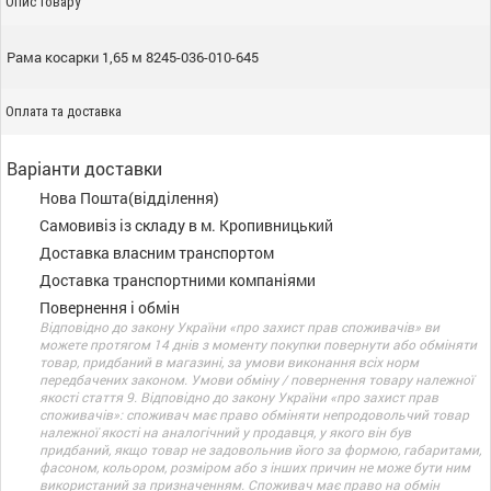
Опис товару
Рама косарки 1,65 м 8245-036-010-645
Оплата та доставка
Варіанти доставки
Нова Пошта(відділення)
Самовивіз із складу в м. Кропивницький
Доставка власним транспортом
Доставка транспортними компаніями
Повернення і обмін
Відповідно до закону України «про захист прав споживачів» ви
можете протягом 14 днів з моменту покупки повернути або обміняти
товар, придбаний в магазині, за умови виконання всіх норм
передбачених законом. Умови обміну / повернення товару належної
якості стаття 9. Відповідно до закону України «про захист прав
споживачів»: споживач має право обміняти непродовольчий товар
належної якості на аналогічний у продавця, у якого він був
придбаний, якщо товар не задовольнив його за формою, габаритами,
фасоном, кольором, розміром або з інших причин не може бути ним
використаний за призначенням. Споживач має право на обмін