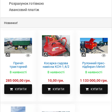
Розрахунок готівкою
Авансовий платіж
Новинки!
Причіп
Косарка садова
Рулонний прес-
тракторний
навісна КСН-1,4/2
підбирач Metel-
самоскидний
м.
Fach Z 587
В наявності
В наявності
В наявності
Spike 2 ПТС-4
285 000,00 грн.
10,00 грн.
1 133 000,00 грн.
КУПИТИ
КУПИТИ
КУПИТИ