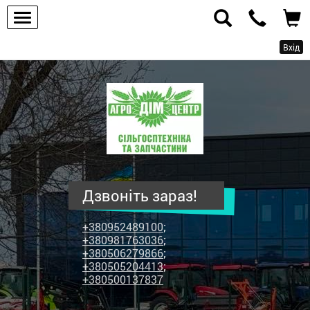
Вхід
ПП
"Агродім-
центр"
-
продаж
сільськогосподарської
техніки
Дзвоніть зараз!
та
запчастин
+380952489100
;
+380981763036
;
+380506279866
;
+380505204413
;
+380500137837