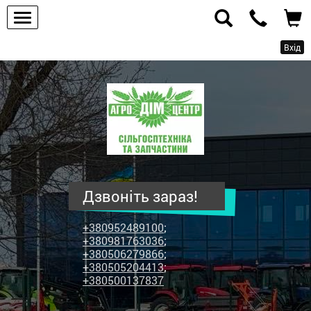
Вхід
ПП
"Агродім-
центр"
-
продаж
сільськогосподарської
техніки
Дзвоніть зараз!
та
запчастин
+380952489100
;
+380981763036
;
+380506279866
;
+380505204413
;
+380500137837