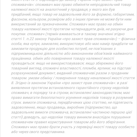
споживачів»: споживач має право обміняти непродовольчий товар
належної якості на аналогічний у продавця, у якого він був
придбаний, якщо товар не задовольнив його за формою, габаритами,
фасоном, кольором, розміром або з інших причин не може бути ним
використаний за призначенням. Споживач має право на обмін
товару належної якості протягом чотирнадцяти днів, не рахуючи дня
покупки. споживач (термін вживається в такому значенні згідно
статті 1. п.22 закону України «про захист прав споживачів») – фізична
особа, яка купує, замовляє, використовує або має намір придбати чи
замовити продукцію для особистих потреб, не пов’язаних з
підприємницькою діяльністю або виконанням обов’язків найманого
працівника. обмін або повернення товару належної якості
провадиться: якщо не використовувався; якщо збережено його
товарний вигляд, споживчі властивості, пломби, ярлики; на підставі
розрахунковий документ, виданий споживачеві разом з проданим
товаром. умови обміну / повернення товару неналежної якості стаття
8. Згідно із законом України «про захист прав споживачів»: в разі
виявлення протягом встановленого гарантійного строку недоліків
споживач, в порядку та в строки, встановлені законодавством, має
право вимагати безоплатного усунення недоліків товару в розумний
строк. вимоги споживача, передбачених цією статтею, не підлягають
задоволенню, якщо продавець, виробник (підприємство, що
задовольняє вимоги споживача, встановлені частиною першою цієї
статті) доведуть, що недоліки товару виникли внаслідок порушення
споживачем правил користування товаром або його зберігання.
Споживач має право брати участь у перевірці якості товару особисто
або через свого представника.