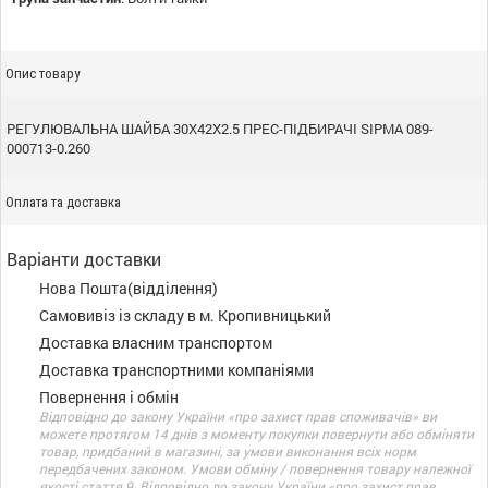
Опис товару
РЕГУЛЮВАЛЬНА ШАЙБА 30X42X2.5 ПРЕС-ПІДБИРАЧІ SIPMA 089-
000713-0.260
Оплата та доставка
Варіанти доставки
Нова Пошта(відділення)
Самовивіз із складу в м. Кропивницький
Доставка власним транспортом
Доставка транспортними компаніями
Повернення і обмін
Відповідно до закону України «про захист прав споживачів» ви
можете протягом 14 днів з моменту покупки повернути або обміняти
товар, придбаний в магазині, за умови виконання всіх норм
передбачених законом. Умови обміну / повернення товару належної
якості стаття 9. Відповідно до закону України «про захист прав