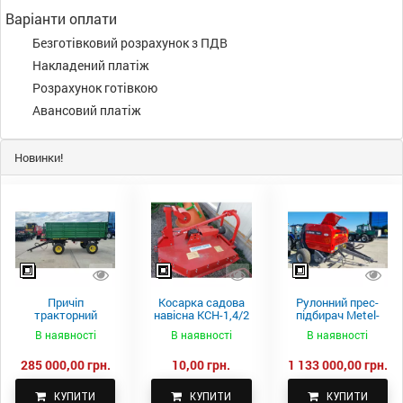
Варіанти оплати
Безготівковий розрахунок з ПДВ
Накладений платіж
Розрахунок готівкою
Авансовий платіж
Новинки!
Причіп
Косарка садова
Рулонний прес-
тракторний
навісна КСН-1,4/2
підбирач Metel-
самоскидний
м.
Fach Z 587
В наявності
В наявності
В наявності
Spike 2 ПТС-4
285 000,00 грн.
10,00 грн.
1 133 000,00 грн.
КУПИТИ
КУПИТИ
КУПИТИ