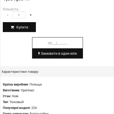
Кількість:
-
+
Купити
Замовити в один клік
Характеристики товару:
Країна виробник
:
Польща
Виготівник
:
Оригінал
Стан
:
Нові
Тип
:
Тюковый
Популярні моделі
:
224
Група запчастин
:
Болти-гайки