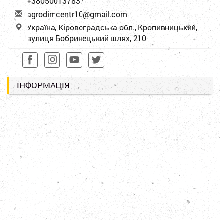
+380500137837
a
gro
dim
cen
tr1
0@g
mai
l.c
om
Україна, Кіровоградська обл., Кропивницький,
вулиця Бобринецький шлях, 210
ІНФОРМАЦІЯ