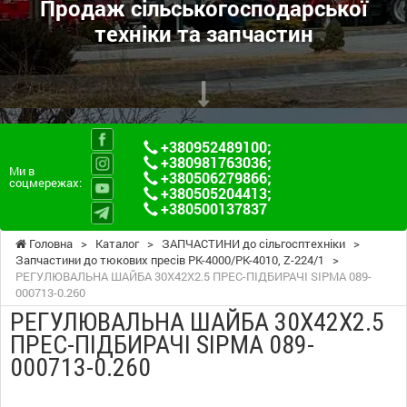
Продаж сільськогосподарської
техніки та запчастин
+380952489100
;
+380981763036
;
Ми в
+380506279866
;
соцмережах:
+380505204413
;
+380500137837
Головна
>
Каталог
>
ЗАПЧАСТИНИ до сільгосптехніки
>
Запчастини до тюкових пресів PK-4000/PK-4010, Z-224/1
>
РЕГУЛЮВАЛЬНА ШАЙБА 30X42X2.5 ПРЕС-ПІДБИРАЧІ SIPMA 089-
000713-0.260
РЕГУЛЮВАЛЬНА ШАЙБА 30X42X2.5
ПРЕС-ПІДБИРАЧІ SIPMA 089-
000713-0.260