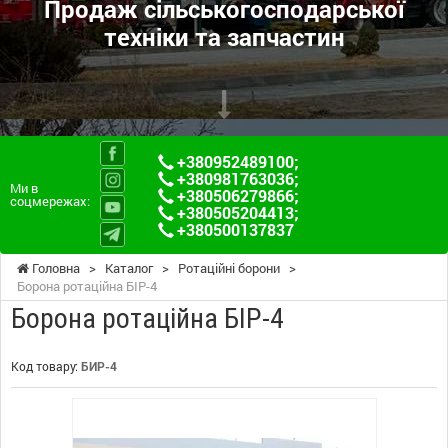
Продаж сільськогосподарської
техніки та запчастин
+380952489100
;
+380981763036
;
Ми в
+380506279866
;
соцмережах:
+380505204413
;
+380500137837
Головна
>
Каталог
>
Ротаційні борони
>
Борона ротаційна БІР-4
Борона ротаційна БІР-4
Код товару:
БИР-4