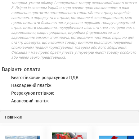
товаром. умови обміну / повернення товару неналежної якості стаття
8. Згідно із законом України «про захист прав споживачів»: в разі
виявлення протягом встановленого гарантійного строку недоліків
споживач, в порядку та в строки, встановлені законодавством, має
право вимагати безоплатного усунення недоліків товару в розумний
строк. вимоги споживача, передбачених цією статтею, не підлягають
задоволенню, якщо продавець, виробник (підприємство, що
задовольняє вимоги споживача, встановлені частиною першою цієї
статті) доведуть, що недоліки товару виникли внаслідок порушення
споживачем правил користування товаром або його зберігання.
Споживач має право брати участь у перевірці якості товару особисто
або через свого представника.
Варіанти оплати
Безготівковий розрахунок з ПДВ
Накладений платіж
Розрахунок готівкою
Авансовий платіж
Новинки!