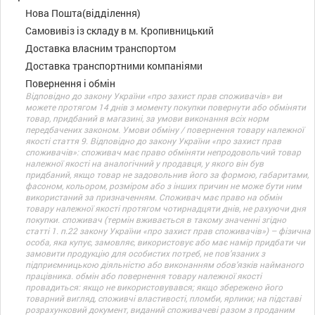
Нова Пошта(відділення)
Самовивіз із складу в м. Кропивницький
Доставка власним транспортом
Доставка транспортними компаніями
Повернення і обмін
Відповідно до закону України «про захист прав споживачів» ви
можете протягом 14 днів з моменту покупки повернути або обміняти
товар, придбаний в магазині, за умови виконання всіх норм
передбачених законом. Умови обміну / повернення товару належної
якості стаття 9. Відповідно до закону України «про захист прав
споживачів»: споживач має право обміняти непродовольчий товар
належної якості на аналогічний у продавця, у якого він був
придбаний, якщо товар не задовольнив його за формою, габаритами,
фасоном, кольором, розміром або з інших причин не може бути ним
використаний за призначенням. Споживач має право на обмін
товару належної якості протягом чотирнадцяти днів, не рахуючи дня
покупки. споживач (термін вживається в такому значенні згідно
статті 1. п.22 закону України «про захист прав споживачів») – фізична
особа, яка купує, замовляє, використовує або має намір придбати чи
замовити продукцію для особистих потреб, не пов’язаних з
підприємницькою діяльністю або виконанням обов’язків найманого
працівника. обмін або повернення товару належної якості
провадиться: якщо не використовувався; якщо збережено його
товарний вигляд, споживчі властивості, пломби, ярлики; на підставі
розрахунковий документ, виданий споживачеві разом з проданим