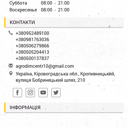
Суббота
08:00 - 21:00
Воскресенье
08:00 - 21:00
КОНТАКТИ
+380952489100
+380981763036
+380506279866
+380505204413
+380500137837
a
gro
dim
cen
tr1
0@g
mai
l.c
om
Україна, Кіровоградська обл., Кропивницький,
вулиця Бобринецький шлях, 210
ІНФОРМАЦІЯ