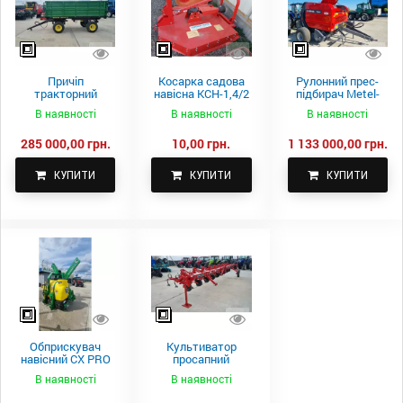
Причіп
Косарка садова
Рулонний прес-
тракторний
навісна КСН-1,4/2
підбирач Metel-
самоскидний
м.
Fach Z 587
В наявності
В наявності
В наявності
Spike 2 ПТС-4
285 000,00 грн.
10,00 грн.
1 133 000,00 грн.
КУПИТИ
КУПИТИ
КУПИТИ
Обприскувач
Культиватор
навісний CX PRO
просапний
1000-15
КПН-5,6-05
В наявності
В наявності