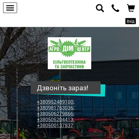
Вхід
ПП
"Агродім-
центр"
-
продаж
сільськогосподарської
техніки
Дзвоніть зараз!
та
запчастин
+380952489100
;
+380981763036
;
+380506279866
;
+380505204413
;
+380500137837