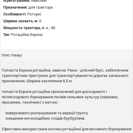
Агрегатування
:
навісний
Призначення
:
для трактора
Особливості
:
Роторні
Ширина захвата, м
:
6
Мощность трактора, л. с.
:
80
Тип
:
Ротаційна борона
Опис товару
Голчаста Борона ротаційна, навісна.
Рама - цілісний брус, забезпечена
транспортним пристроєм для транспортування по дорогах загального
призначення.
Ширина захоплення 6,5 м.
голчаста Борона ротаційна призначений для досходового і
післясходового боронування посівів польових культур (зернових,
просапних, технічних) з метою:
поверхневого розпушування та аерації ґрунту,
знищення ниткоподібних сходів бур'бур'янів.
Ефективно використання мотики ротаційної для весняного боронування