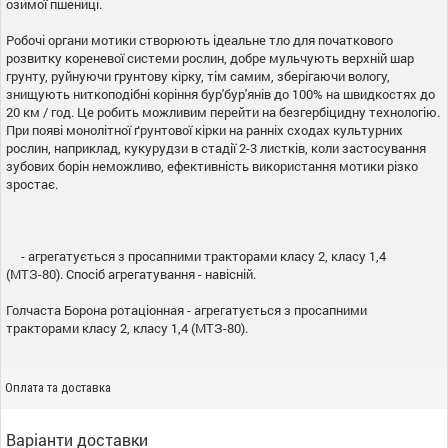
озимої пшениці.
Робочі органи мотики створюють ідеальне тло для початкового
розвитку кореневої системи рослин, добре мульчують верхній шар
грунту, руйнуючи грунтову кірку, тім самим, зберігаючи вологу,
знищують ниткоподібні коріння бур'бур'янів до 100% на швидкостях до
20 км / год.
Це робить можливим перейти на безгербіцидну технологію.
При появі монолітної ґрунтової кірки на ранніх сходах культурних
рослин, наприклад, кукурудзи в стадії 2-3 листків, коли застосування
зубових борін неможливо, ефективність використання мотики різко
зростає.
- агрегатується з просапними тракторами класу 2, класу 1,4
(МТЗ-80).
Спосіб агрегатування - навісній.
Голчаста Борона ротаціонная - агрегатується з просапними
тракторами класу 2, класу 1,4 (МТЗ-80).
Оплата та доставка
Варіанти доставки