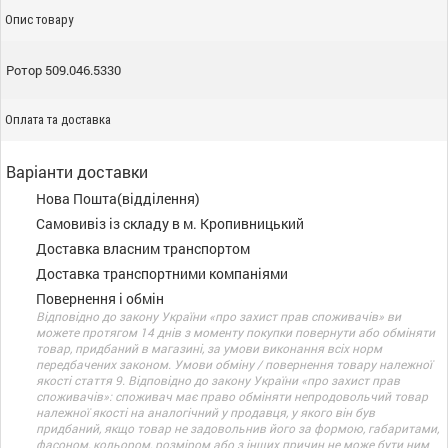
Опис товару
Ротор 509.046.5330
Оплата та доставка
Варіанти доставки
Нова Пошта(відділення)
Самовивіз із складу в м. Кропивницький
Доставка власним транспортом
Доставка транспортними компаніями
Повернення і обмін
Відповідно до закону України «про захист прав споживачів» ви
можете протягом 14 днів з моменту покупки повернути або обміняти
товар, придбаний в магазині, за умови виконання всіх норм
передбачених законом. Умови обміну / повернення товару належної
якості стаття 9. Відповідно до закону України «про захист прав
споживачів»: споживач має право обміняти непродовольчий товар
належної якості на аналогічний у продавця, у якого він був
придбаний, якщо товар не задовольнив його за формою, габаритами,
фасоном, кольором, розміром або з інших причин не може бути ним