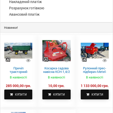
Накладений платіж
Розрахунок готівкою
Авансовий платіж
Новинки!
Причіп
Косарка садова
Рулонний прес-
тракторний
навісна КСН-1,4/2
підбирач Metel-
самоскидний
м.
Fach Z 587
В наявності
В наявності
В наявності
Spike 2 ПТС-4
285 000,00 грн.
10,00 грн.
1 133 000,00 грн.
КУПИТИ
КУПИТИ
КУПИТИ