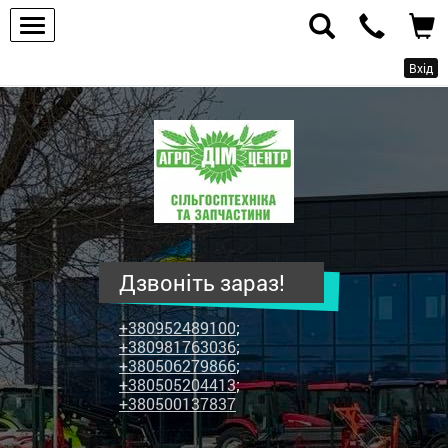
Вхід
ПП
"Агродім-
центр"
-
продаж
сільськогосподарської
техніки
Дзвоніть зараз!
та
запчастин
+380952489100
;
+380981763036
;
+380506279866
;
+380505204413
;
+380500137837