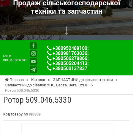
Продаж сільськогосподарської
техніки та запчастин
+380952489100
;
+380981763036
;
Ми в
+380506279866
;
соцмережах:
+380505204413
;
+380500137837
Головна
>
Каталог
>
ЗАПЧАСТИНИ до сільгосптехніки
>
Запчастини до сівалок УПС, Веста, Вега, СУПН
>
Ротор 509.046.5330
Ротор 509.046.5330
Код товару:
59180308