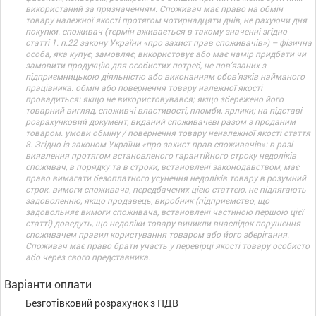
використаний за призначенням. Споживач має право на обмін
товару належної якості протягом чотирнадцяти днів, не рахуючи дня
покупки. споживач (термін вживається в такому значенні згідно
статті 1. п.22 закону України «про захист прав споживачів») – фізична
особа, яка купує, замовляє, використовує або має намір придбати чи
замовити продукцію для особистих потреб, не пов’язаних з
підприємницькою діяльністю або виконанням обов’язків найманого
працівника. обмін або повернення товару належної якості
провадиться: якщо не використовувався; якщо збережено його
товарний вигляд, споживчі властивості, пломби, ярлики; на підставі
розрахунковий документ, виданий споживачеві разом з проданим
товаром. умови обміну / повернення товару неналежної якості стаття
8. Згідно із законом України «про захист прав споживачів»: в разі
виявлення протягом встановленого гарантійного строку недоліків
споживач, в порядку та в строки, встановлені законодавством, має
право вимагати безоплатного усунення недоліків товару в розумний
строк. вимоги споживача, передбачених цією статтею, не підлягають
задоволенню, якщо продавець, виробник (підприємство, що
задовольняє вимоги споживача, встановлені частиною першою цієї
статті) доведуть, що недоліки товару виникли внаслідок порушення
споживачем правил користування товаром або його зберігання.
Споживач має право брати участь у перевірці якості товару особисто
або через свого представника.
Варіанти оплати
Безготівковий розрахунок з ПДВ