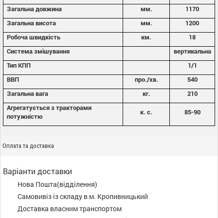
Загальна довжина
мм.
1170
Загальна висота
мм.
1200
Робоча швидкість
км.
18
Система змішування
вертикальна
Тип КПП
1/1
ВВП
про./хв.
540
Загальна вага
кг.
210
Агрегатується з тракторами
к. с.
85-90
потужністю
Оплата та доставка
Варіанти доставки
Нова Пошта(відділення)
Самовивіз із складу в м. Кропивницький
Доставка власним транспортом