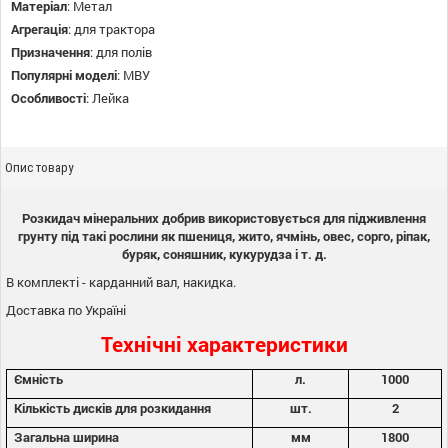
Матеріал
:
Метал
Агрегація
:
для трактора
Призначення
:
для полів
Популярні моделі
:
МВУ
Особливості
:
Лейка
Опис товару
Розкидач мінеральних добрив використовується для підживлення
грунту під такі рослини як пшениця, жито, ячмінь, овес, сорго, ріпак,
буряк, соняшник, кукурудза і т. д.
В комплекті - карданний вал, накидка.
Доставка по Україні
Технічні характеристики
Ємність
л.
1000
Кількість дисків для розкидання
шт.
2
Загальна ширина
мм
1800