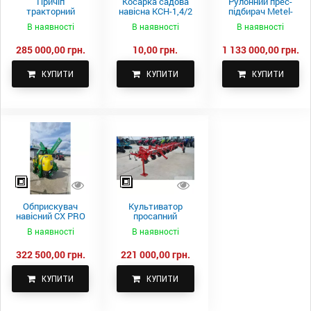
Причіп
Косарка садова
Рулонний прес-
тракторний
навісна КСН-1,4/2
підбирач Metel-
самоскидний
м.
Fach Z 587
В наявності
В наявності
В наявності
Spike 2 ПТС-4
285 000,00 грн.
10,00 грн.
1 133 000,00 грн.
КУПИТИ
КУПИТИ
КУПИТИ
Обприскувач
Культиватор
навісний CX PRO
просапний
1000-15
КПН-5,6-05
В наявності
В наявності
322 500,00 грн.
221 000,00 грн.
КУПИТИ
КУПИТИ