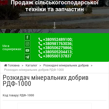
Продаж сільськогосподарської
техніки та запчастин
+380952489100
;
+380981763036
;
Ми в
+380506279866
;
соцмережах:
+380505204413
;
+380500137837
Головна
>
Каталог
>
Розкидачі мінеральних добрив
>
Розкидач мінеральних добрив РДФ-1000
Розкидач мінеральних добрив
РДФ-1000
Код товару:
РДФ-1000