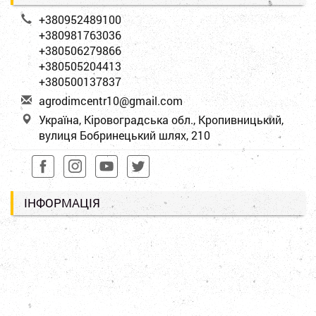
+380952489100
+380981763036
+380506279866
+380505204413
+380500137837
a
gro
dim
cen
tr1
0@g
mai
l.c
om
Україна, Кіровоградська обл., Кропивницький,
вулиця Бобринецький шлях, 210
ІНФОРМАЦІЯ