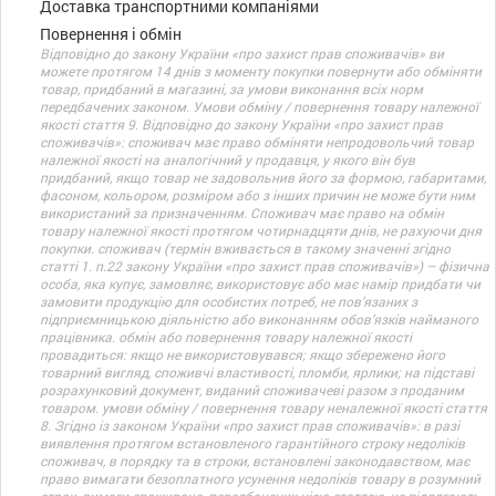
Доставка транспортними компаніями
Повернення і обмін
Відповідно до закону України «про захист прав споживачів» ви
можете протягом 14 днів з моменту покупки повернути або обміняти
товар, придбаний в магазині, за умови виконання всіх норм
передбачених законом. Умови обміну / повернення товару належної
якості стаття 9. Відповідно до закону України «про захист прав
споживачів»: споживач має право обміняти непродовольчий товар
належної якості на аналогічний у продавця, у якого він був
придбаний, якщо товар не задовольнив його за формою, габаритами,
фасоном, кольором, розміром або з інших причин не може бути ним
використаний за призначенням. Споживач має право на обмін
товару належної якості протягом чотирнадцяти днів, не рахуючи дня
покупки. споживач (термін вживається в такому значенні згідно
статті 1. п.22 закону України «про захист прав споживачів») – фізична
особа, яка купує, замовляє, використовує або має намір придбати чи
замовити продукцію для особистих потреб, не пов’язаних з
підприємницькою діяльністю або виконанням обов’язків найманого
працівника. обмін або повернення товару належної якості
провадиться: якщо не використовувався; якщо збережено його
товарний вигляд, споживчі властивості, пломби, ярлики; на підставі
розрахунковий документ, виданий споживачеві разом з проданим
товаром. умови обміну / повернення товару неналежної якості стаття
8. Згідно із законом України «про захист прав споживачів»: в разі
виявлення протягом встановленого гарантійного строку недоліків
споживач, в порядку та в строки, встановлені законодавством, має
право вимагати безоплатного усунення недоліків товару в розумний