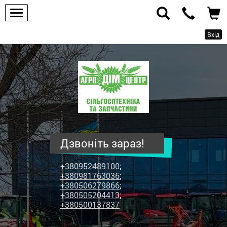
Вхід
ПП
"Агродім-
центр"
-
продаж
сільськогосподарської
техніки
Дзвоніть зараз!
та
запчастин
+380952489100
;
+380981763036
;
+380506279866
;
+380505204413
;
+380500137837