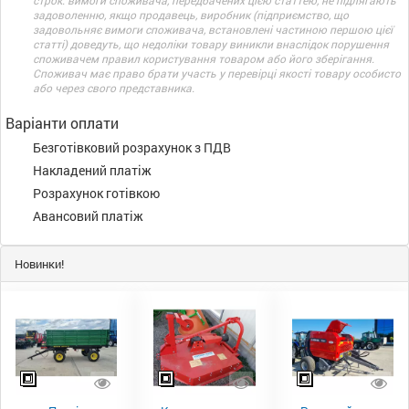
строк. вимоги споживача, передбачених цією статтею, не підлягають
задоволенню, якщо продавець, виробник (підприємство, що
задовольняє вимоги споживача, встановлені частиною першою цієї
статті) доведуть, що недоліки товару виникли внаслідок порушення
споживачем правил користування товаром або його зберігання.
Споживач має право брати участь у перевірці якості товару особисто
або через свого представника.
Варіанти оплати
Безготівковий розрахунок з ПДВ
Накладений платіж
Розрахунок готівкою
Авансовий платіж
Новинки!