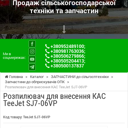
Продаж сільськогосподарської
техніки та запчастин
+380952489100
;
+380981763036
;
Ми в
+380506279866
;
соцмережах:
+380505204413
;
+380500137837
Головна
>
Каталог
>
ЗАПЧАСТИНИ до сільгосптехніки
>
Запчастини до обприскувачів ОПК
>
Розпилювач для внесення КАС TeeJet SJ7-06VP
Розпилювач для внесення КАС
TeeJet SJ7-06VP
Код товару:
TeeJet SJ7-06VP