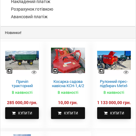
Накладений платіж
Розрахунок готівкою
Авансовий платіж
Новинки!
Причіп
Косарка садова
Рулонний прес-
тракторний
навісна КСН-1,4/2
підбирач Metel-
самоскидний
м.
Fach Z 587
В наявності
В наявності
В наявності
Spike 2 ПТС-4
285 000,00 грн.
10,00 грн.
1 133 000,00 грн.
КУПИТИ
КУПИТИ
КУПИТИ