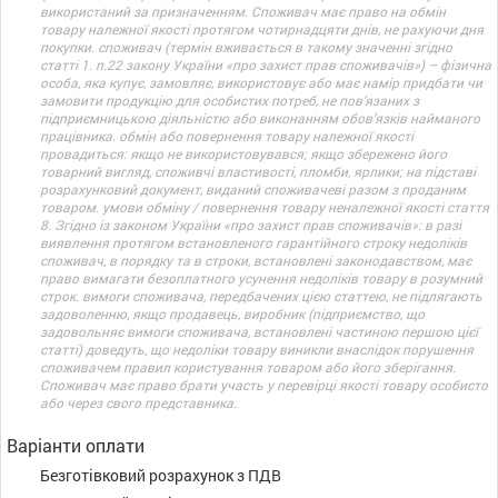
використаний за призначенням. Споживач має право на обмін
товару належної якості протягом чотирнадцяти днів, не рахуючи дня
покупки. споживач (термін вживається в такому значенні згідно
статті 1. п.22 закону України «про захист прав споживачів») – фізична
особа, яка купує, замовляє, використовує або має намір придбати чи
замовити продукцію для особистих потреб, не пов’язаних з
підприємницькою діяльністю або виконанням обов’язків найманого
працівника. обмін або повернення товару належної якості
провадиться: якщо не використовувався; якщо збережено його
товарний вигляд, споживчі властивості, пломби, ярлики; на підставі
розрахунковий документ, виданий споживачеві разом з проданим
товаром. умови обміну / повернення товару неналежної якості стаття
8. Згідно із законом України «про захист прав споживачів»: в разі
виявлення протягом встановленого гарантійного строку недоліків
споживач, в порядку та в строки, встановлені законодавством, має
право вимагати безоплатного усунення недоліків товару в розумний
строк. вимоги споживача, передбачених цією статтею, не підлягають
задоволенню, якщо продавець, виробник (підприємство, що
задовольняє вимоги споживача, встановлені частиною першою цієї
статті) доведуть, що недоліки товару виникли внаслідок порушення
споживачем правил користування товаром або його зберігання.
Споживач має право брати участь у перевірці якості товару особисто
або через свого представника.
Варіанти оплати
Безготівковий розрахунок з ПДВ