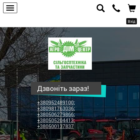
Вхід
ПП
"Агродім-
центр"
-
продаж
сільськогосподарської
техніки
Дзвоніть зараз!
та
запчастин
+380952489100
;
+380981763036
;
+380506279866
;
+380505204413
;
+380500137837