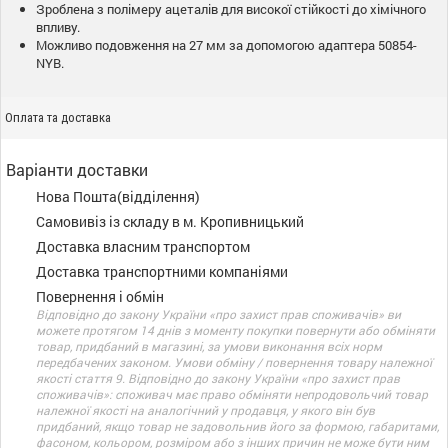
Зроблена з полімеру ацеталів для високої стійкості до хімічного
впливу.
Можливо подовження на 27 мм за допомогою адаптера 50854-
NYB.
Оплата та доставка
Варіанти доставки
Нова Пошта(відділення)
Самовивіз із складу в м. Кропивницький
Доставка власним транспортом
Доставка транспортними компаніями
Повернення і обмін
Відповідно до закону України «про захист прав споживачів» ви
можете протягом 14 днів з моменту покупки повернути або обміняти
товар, придбаний в магазині, за умови виконання всіх норм
передбачених законом. Умови обміну / повернення товару належної
якості стаття 9. Відповідно до закону України «про захист прав
споживачів»: споживач має право обміняти непродовольчий товар
належної якості на аналогічний у продавця, у якого він був
придбаний, якщо товар не задовольнив його за формою, габаритами,
фасоном, кольором, розміром або з інших причин не може бути ним