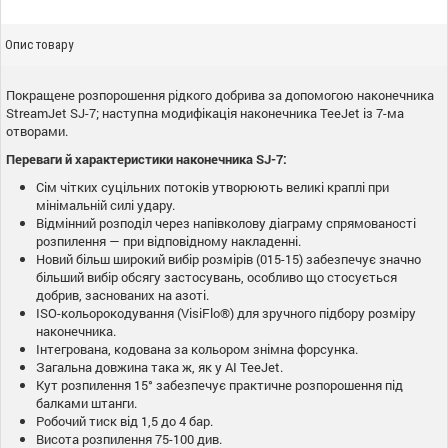
Опис товару
Покращене розпорошення рідкого добрива за допомогою наконечника
StreamJet SJ-7; наступна модифікація наконечника TeeJet із 7-ма
отворами.
Переваги й характеристики наконечника SJ-7:
Сім чітких суцільних потоків утворюють великі краплі при
мінімальній силі удару.
Відмінний розподіл через напівколову діаграму спрямованості
розпилення — при відповідному накладенні.
Новий більш широкий вибір розмірів (015-15) забезпечує значно
більший вибір обсягу застосувань, особливо що стосується
добрив, заснованих на азоті.
ISO-кольорокодування (VisiFlo®) для зручного підбору розміру
наконечника.
Інтегрована, кодована за кольором знімна форсунка.
Загальна довжина така ж, як у AI TeeJet.
Кут розпилення 15° забезпечує практичне розпорошення під
балками штанги.
Робочий тиск від 1,5 до 4 бар.
Висота розпилення 75-100 див.