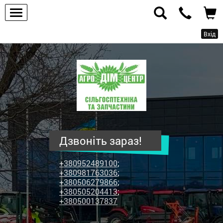
Вхід
ПП
"Агродім-
центр"
-
продаж
сільськогосподарської
техніки
Дзвоніть зараз!
та
запчастин
+380952489100
;
+380981763036
;
+380506279866
;
+380505204413
;
+380500137837