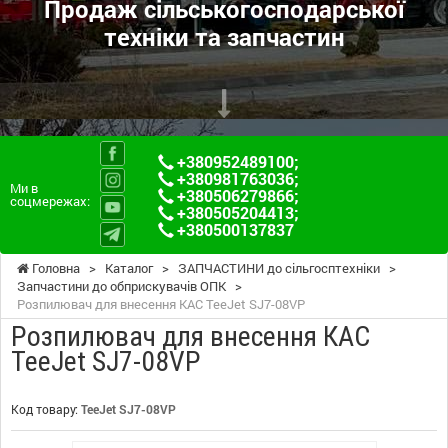
Продаж сільськогосподарської
техніки та запчастин
+380952489100
;
+380981763036
;
Ми в
+380506279866
;
соцмережах:
+380505204413
;
+380500137837
Головна
>
Каталог
>
ЗАПЧАСТИНИ до сільгосптехніки
>
Запчастини до обприскувачів ОПК
>
Розпилювач для внесення КАС TeeJet SJ7-08VP
Розпилювач для внесення КАС
TeeJet SJ7-08VP
Код товару:
TeeJet SJ7-08VP