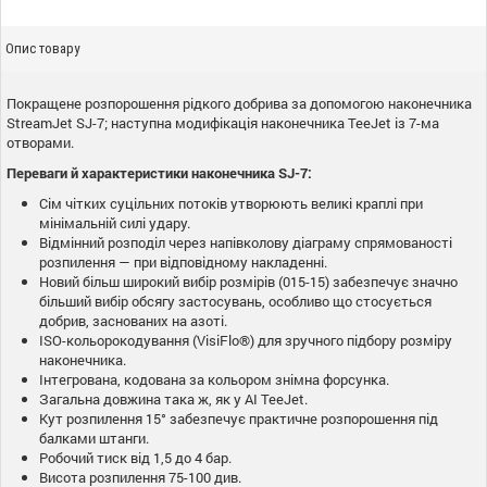
Опис товару
Покращене розпорошення рідкого добрива за допомогою наконечника
StreamJet SJ-7; наступна модифікація наконечника TeeJet із 7-ма
отворами.
Переваги й характеристики наконечника SJ-7:
Сім чітких суцільних потоків утворюють великі краплі при
мінімальній силі удару.
Відмінний розподіл через напівколову діаграму спрямованості
розпилення — при відповідному накладенні.
Новий більш широкий вибір розмірів (015-15) забезпечує значно
більший вибір обсягу застосувань, особливо що стосується
добрив, заснованих на азоті.
ISO-кольорокодування (VisiFlo®) для зручного підбору розміру
наконечника.
Інтегрована, кодована за кольором знімна форсунка.
Загальна довжина така ж, як у AI TeeJet.
Кут розпилення 15° забезпечує практичне розпорошення під
балками штанги.
Робочий тиск від 1,5 до 4 бар.
Висота розпилення 75-100 див.