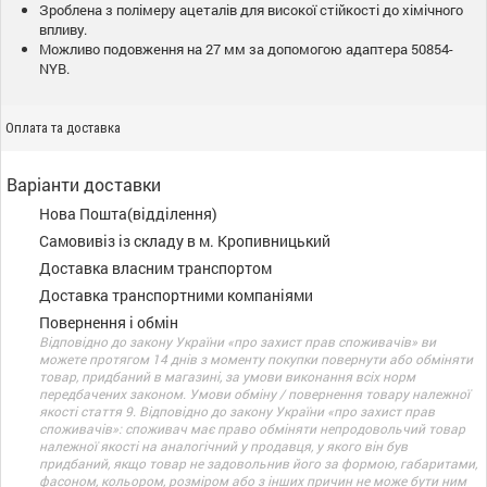
Зроблена з полімеру ацеталів для високої стійкості до хімічного
впливу.
Можливо подовження на 27 мм за допомогою адаптера 50854-
NYB.
Оплата та доставка
Варіанти доставки
Нова Пошта(відділення)
Самовивіз із складу в м. Кропивницький
Доставка власним транспортом
Доставка транспортними компаніями
Повернення і обмін
Відповідно до закону України «про захист прав споживачів» ви
можете протягом 14 днів з моменту покупки повернути або обміняти
товар, придбаний в магазині, за умови виконання всіх норм
передбачених законом. Умови обміну / повернення товару належної
якості стаття 9. Відповідно до закону України «про захист прав
споживачів»: споживач має право обміняти непродовольчий товар
належної якості на аналогічний у продавця, у якого він був
придбаний, якщо товар не задовольнив його за формою, габаритами,
фасоном, кольором, розміром або з інших причин не може бути ним