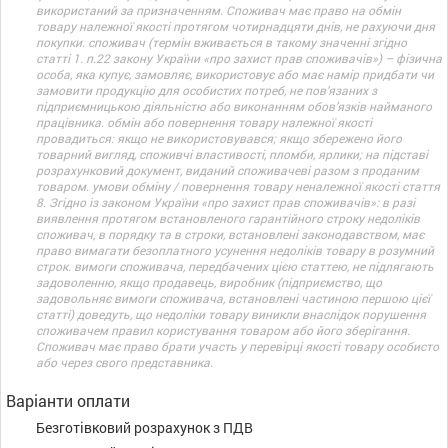
використаний за призначенням. Споживач має право на обмін
товару належної якості протягом чотирнадцяти днів, не рахуючи дня
покупки. споживач (термін вживається в такому значенні згідно
статті 1. п.22 закону України «про захист прав споживачів») – фізична
особа, яка купує, замовляє, використовує або має намір придбати чи
замовити продукцію для особистих потреб, не пов’язаних з
підприємницькою діяльністю або виконанням обов’язків найманого
працівника. обмін або повернення товару належної якості
провадиться: якщо не використовувався; якщо збережено його
товарний вигляд, споживчі властивості, пломби, ярлики; на підставі
розрахунковий документ, виданий споживачеві разом з проданим
товаром. умови обміну / повернення товару неналежної якості стаття
8. Згідно із законом України «про захист прав споживачів»: в разі
виявлення протягом встановленого гарантійного строку недоліків
споживач, в порядку та в строки, встановлені законодавством, має
право вимагати безоплатного усунення недоліків товару в розумний
строк. вимоги споживача, передбачених цією статтею, не підлягають
задоволенню, якщо продавець, виробник (підприємство, що
задовольняє вимоги споживача, встановлені частиною першою цієї
статті) доведуть, що недоліки товару виникли внаслідок порушення
споживачем правил користування товаром або його зберігання.
Споживач має право брати участь у перевірці якості товару особисто
або через свого представника.
Варіанти оплати
Безготівковий розрахунок з ПДВ