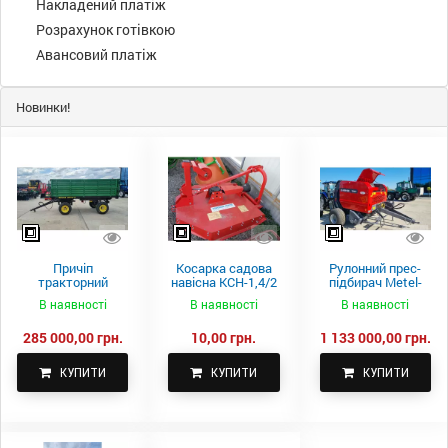
Накладений платіж
Розрахунок готівкою
Авансовий платіж
Новинки!
Причіп
Косарка садова
Рулонний прес-
тракторний
навісна КСН-1,4/2
підбирач Metel-
самоскидний
м.
Fach Z 587
В наявності
В наявності
В наявності
Spike 2 ПТС-4
285 000,00 грн.
10,00 грн.
1 133 000,00 грн.
КУПИТИ
КУПИТИ
КУПИТИ