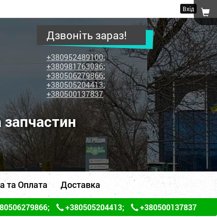
Вхід
Дзвоніть зараз!
+380952489100
;
+380981763036
;
+380506279866
;
+380505204413
;
+380500137837
а запчастин
а та Оплата
Доставка
80506279866
;
+380505204413
;
+380500137837