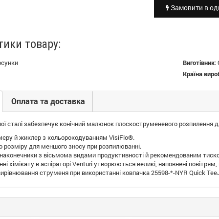
Замовити в оди
тики товару:
рсунки
Виготівник
:
Країна виро
Оплата та доставка
ої сталі забезпечує конічний малюнок плоскоструменевого розпилення дл
меру й жиклер з кольорокодуванням VisiFlo®.
о розміру для меншого зносу при розпилюванні.
наконечники з вісьмома видами продуктивності й рекомендованим тиском 
ні хімікату в аспіраторі Venturi утворюються великі, наповнені повітрям, 
ирівнювання струменя при використанні ковпачка 25598-*-NYR Quick TeeJ