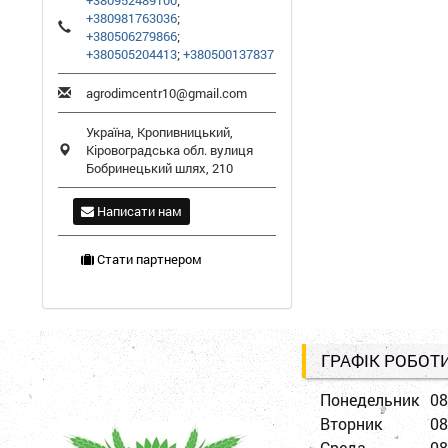
+380952489100
;
+380981763036
;
+380506279866
;
+380505204413
;
+380500137837
agrodimcentr10@gmail.com
Україна,
Кропивницький
,
Кіровоградська обл.
вулиця
Бобринецький шлях, 210
Написати нам
Стати партнером
ГРАФІК РОБОТ
Понедельник
08
Вторник
08
Среда
08