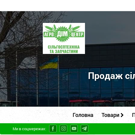
ПП
"Агродім-
центр"
-
продаж
сільськогосподарської
Продаж сіл
техніки
та
запчастин
Головна
Товари
П
Ми в соцмережах: