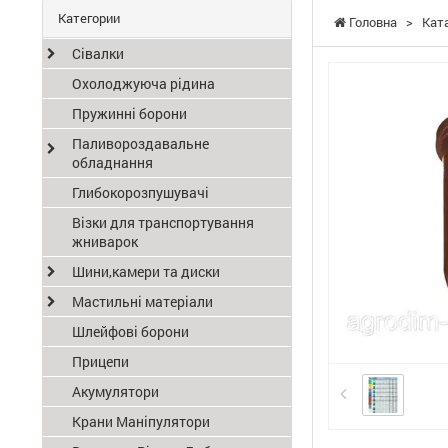
Категории
Головна
>
Кат
Сівалки
Охолоджуюча рідина
Пружинні борони
Паливороздавальне
обладнання
Глибокорозпушувачі
Візки для транспортування
жниварок
Шини,камери та диски
Мастильні матеріали
Шлейфові борони
Прицепи
Акумулятори
Крани Маніпулятори