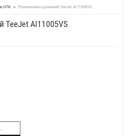
ів ОПК
>
Розпилювач щілинний TeeJet АI11005VS
й TeeJet АI11005VS