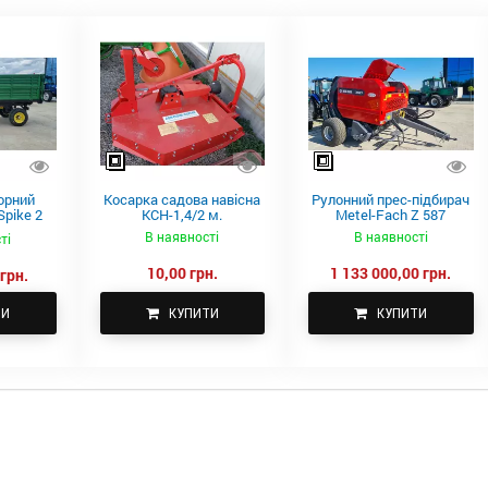
орний
Косарка садова навісна
Рулонний прес-підбирач
pike 2
КСН-1,4/2 м.
Metel-Fach Z 587
В наявності
В наявності
ті
10,00 грн.
1 133 000,00 грн.
грн.
ТИ
КУПИТИ
КУПИТИ