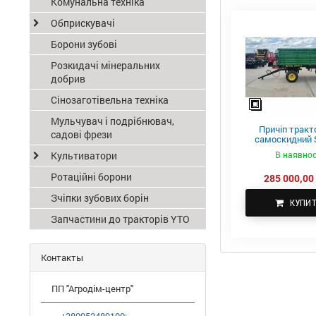
Комунальна техніка
Обприскувачі
Борони зубові
Розкидачі мінеральних
добрив
Сінозаготівельна техніка
Мульчувач і подрібнювач,
Причіп тракт
садові фрези
самоскидний S
ПТС-4
Культиватори
В наявнос
Ротаційні борони
285 000,00 
Зчіпки зубових борін
КУПИ
Запчастини до тракторів YTO
Контакты
ПП "Агродім-центр"