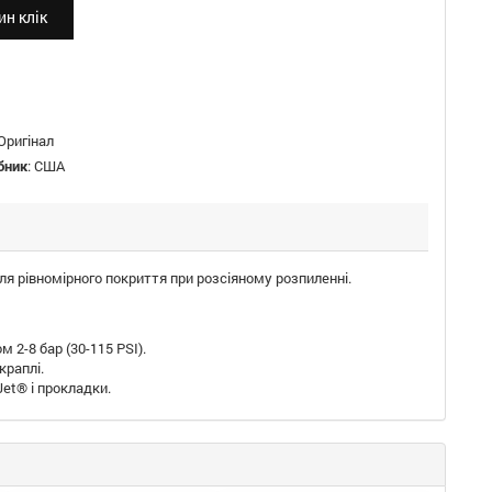
н клік
Оригінал
бник
:
США
я рівномірного покриття при розсіяному розпиленні.
2-8 бар (30-115 PSI).
краплі.
et® і прокладки.