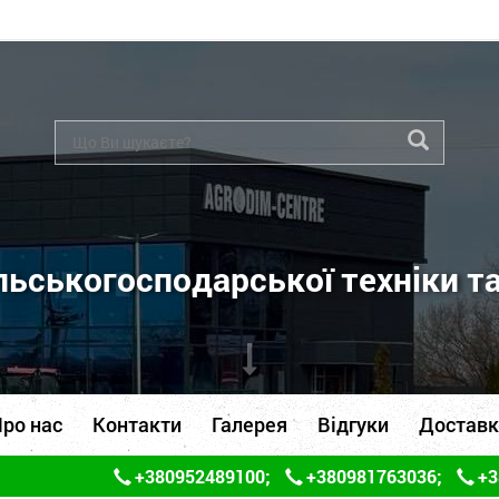
ьськогосподарської техніки т
ро нас
Контакти
Галерея
Відгуки
Доставк
+380952489100
;
+380981763036
;
+3