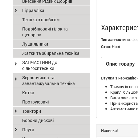
Внесення Рідких Добрив
Гідравліка
Техніка з пробігом
Характерис
Подрібнювачі гілок та
щепорізи
Тип запчастини
:
фо
Лущильники
Стан
:
Нові
Жатки та збиральна техніка
ЗАПЧАСТИНИ до
Опис товару
сільгосптехніки
Зерноочисна та
Втулка з нержавіюч
завантажувальна техніка
Тримач із полі
Краплі більшог
Котки
Виготовляємо 
Протруювачі
При використан
Автоматичне в
Трактори
Борони дискові
Плуги
Новинки!