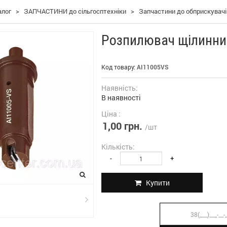
алог
>
ЗАПЧАСТИНИ до сільгосптехніки
>
Запчастини до обприскувач
Розпилювач щілинни
Код товару:
АI11005VS
Наявність:
В наявності
Ціна :
1,00 грн.
/шт
Кількість:
-
+
Купити