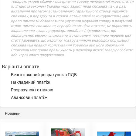
товаром. умови обміну / повернення товару неналежної якості стаття
8. Згідно із законом України «про захист прав споживачів»: в разі
виявлення протягом встановленого гарантійного строку недоліків
споживач, в порядку та в строки, встановлені законодавством, має
право вимагати безоплатного усунення недоліків товару в розумний
строк. вимоги споживача, передбачених цією статтею, не підлягають
задоволенню, якщо продавець, виробник (підприємство, що
задовольняє вимоги споживача, встановлені частиною першою цієї
статті) доведуть, що недоліки товару виникли внаслідок порушення
споживачем правил користування товаром або його зберігання.
Споживач має право брати участь у перевірці якості товару особисто
або через свого представника.
Варіанти оплати
Безготівковий розрахунок з ПДВ
Накладений платіж
Розрахунок готівкою
Авансовий платіж
Новинки!