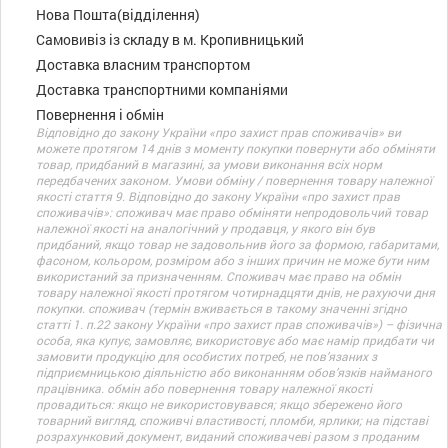
Нова Пошта(відділення)
Самовивіз із складу в м. Кропивницький
Доставка власним транспортом
Доставка транспортними компаніями
Повернення і обмін
Відповідно до закону України «про захист прав споживачів» ви
можете протягом 14 днів з моменту покупки повернути або обміняти
товар, придбаний в магазині, за умови виконання всіх норм
передбачених законом. Умови обміну / повернення товару належної
якості стаття 9. Відповідно до закону України «про захист прав
споживачів»: споживач має право обміняти непродовольчий товар
належної якості на аналогічний у продавця, у якого він був
придбаний, якщо товар не задовольнив його за формою, габаритами,
фасоном, кольором, розміром або з інших причин не може бути ним
використаний за призначенням. Споживач має право на обмін
товару належної якості протягом чотирнадцяти днів, не рахуючи дня
покупки. споживач (термін вживається в такому значенні згідно
статті 1. п.22 закону України «про захист прав споживачів») – фізична
особа, яка купує, замовляє, використовує або має намір придбати чи
замовити продукцію для особистих потреб, не пов’язаних з
підприємницькою діяльністю або виконанням обов’язків найманого
працівника. обмін або повернення товару належної якості
провадиться: якщо не використовувався; якщо збережено його
товарний вигляд, споживчі властивості, пломби, ярлики; на підставі
розрахунковий документ, виданий споживачеві разом з проданим