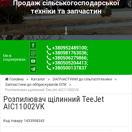
Продаж сільськогосподарської
техніки та запчастин
+380952489100
;
+380981763036
;
Ми в
+380506279866
;
соцмережах:
+380505204413
;
+380500137837
Головна
>
Каталог
>
ЗАПЧАСТИНИ до сільгосптехніки
>
Запчастини до обприскувачів ОПК
>
Розпилювач щілинний TeeJet AIC11002VK
Розпилювач щілинний TeeJet
AIC11002VK
Код товару:
1433508243