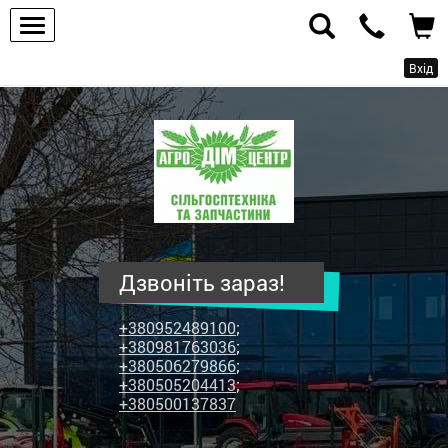
Вхід
ПП
"Агродім-
центр"
-
продаж
сільськогосподарської
техніки
Дзвоніть зараз!
та
запчастин
+380952489100
;
+380981763036
;
+380506279866
;
+380505204413
;
+380500137837