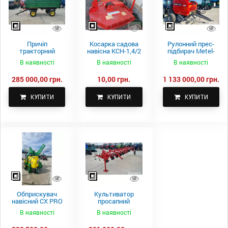
Причіп
Косарка садова
Рулонний прес-
тракторний
навісна КСН-1,4/2
підбирач Metel-
самоскидний
м.
Fach Z 587
В наявності
В наявності
В наявності
Spike 2 ПТС-4
285 000,00 грн.
10,00 грн.
1 133 000,00 грн.
КУПИТИ
КУПИТИ
КУПИТИ
Обприскувач
Культиватор
навісний CX PRO
просапний
1000-15
КПН-5,6-05
В наявності
В наявності