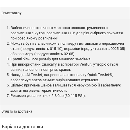
Опис товару
Забезпечення конічного малюнка плоскоструменевого
розпилення з кутом розпилення 110° для рівномірного покриття
при розсіяному розпиленні.
Можуть бути з власником з полімеру і вставками з нержавіючої
сталі (продуктивність 015-10), кераміки (продуктивність 0025-05)
або полімеру (продуктивність 02-05).
Краплі більшого розмір для меншого знесіння.
При використанні хімікату в аспіраторі Venturi, утворюються
великі, наповнені повітрям, краплі.
Насадка AI TeeJet, запресована в ковпачку Quick TeeJet®,
забезпечує автоматичне вирівнювання струменя.
Щільно пригнана шайба залишається нерухомою й забезпечує
достатній рівень герметичності.
Рекомен-дованих тиск 2-8 бар (30-115 PSI).
Оплата та доставка
Варіанти доставки