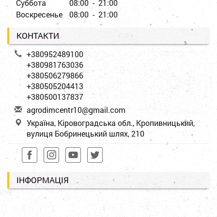
Суббота
08:00 - 21:00
Воскресенье
08:00 - 21:00
КОНТАКТИ
+380952489100
+380981763036
+380506279866
+380505204413
+380500137837
a
gro
dim
cen
tr1
0@g
mai
l.c
om
Україна, Кіровоградська обл., Кропивницький,
вулиця Бобринецький шлях, 210
ІНФОРМАЦІЯ