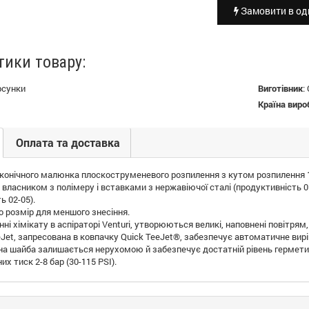
Замовити в оди
тики товару:
рсунки
Виготівник
:
Країна виро
Оплата та доставка
конічного малюнка плоскоструменевого розпилення з кутом розпилення 11
власником з полімеру і вставками з нержавіючої сталі (продуктивність 01
ь 02-05).
о розмір для меншого знесіння.
ні хімікату в аспіраторі Venturi, утворюються великі, наповнені повітрям,
eJet, запресована в ковпачку Quick TeeJet®, забезпечує автоматичне ви
на шайба залишається нерухомою й забезпечує достатній рівень гермети
х тиск 2-8 бар (30-115 PSI).