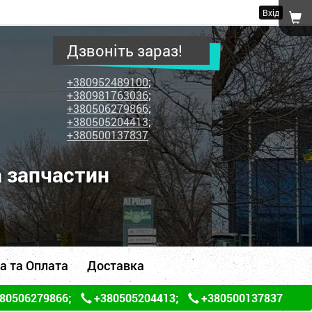
Вхід
Дзвоніть зараз!
+380952489100
;
+380981763036
;
+380506279866
;
+380505204413
;
+380500137837
а запчастин
а та Оплата
Доставка
80506279866
;
+380505204413
;
+380500137837