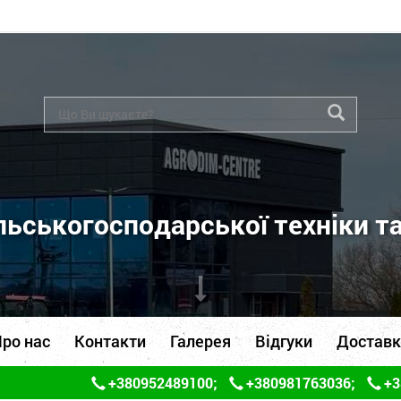
ьськогосподарської техніки т
ро нас
Контакти
Галерея
Відгуки
Доставк
+380952489100
;
+380981763036
;
+3