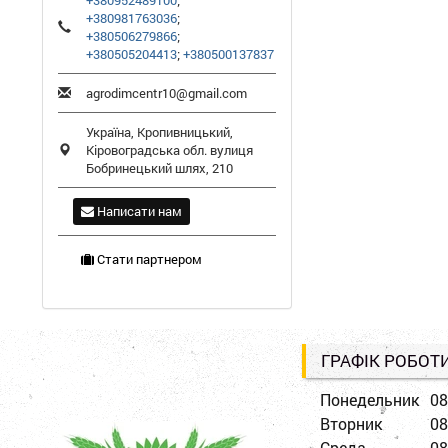
+380952489100
;
+380981763036
;
+380506279866
;
+380505204413
;
+380500137837
agrodimcentr10@gmail.com
Україна,
Кропивницький
,
Кіровоградська обл.
вулиця
Бобринецький шлях, 210
Написати нам
Стати партнером
ГРАФІК РОБОТ
Понедельник
08
Вторник
08
Среда
08