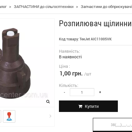
алог
>
ЗАПЧАСТИНИ до сільгосптехніки
>
Запчастини до обприскувач
Розпилювач щілинни
Код товару:
TeeJet AIC11005VK
Наявність:
В наявності
Ціна :
1,00 грн.
/шт
Кількість:
-
+
Купити