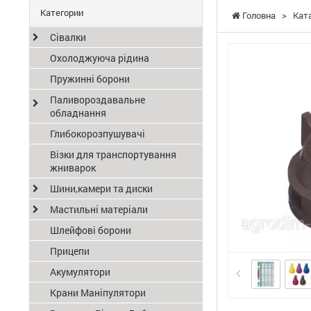
Категории
Головна
>
Кат
Сівалки
Охолоджуюча рідина
Пружинні борони
Паливороздавальне
обладнання
Глибокорозпушувачі
Візки для транспортування
жниварок
Шини,камери та диски
Мастильні матеріали
Шлейфові борони
Прицепи
Акумулятори
Крани Маніпулятори