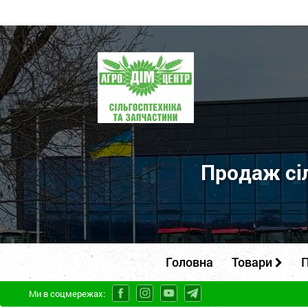
ПП
"Агродім-
центр"
-
продаж
сільськогосподарської
Продаж сіл
техніки
та
запчастин
Головна
Товари
П
Ми в соцмережах: