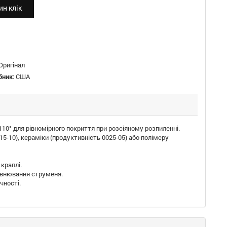
н клік
Оригінал
бник
:
США
0° для рівномірного покриття при розсіяному розпиленні.
5-10), кераміки (продуктивність 0025-05) або полімеру
 краплі.
рівнювання струменя.
чності.