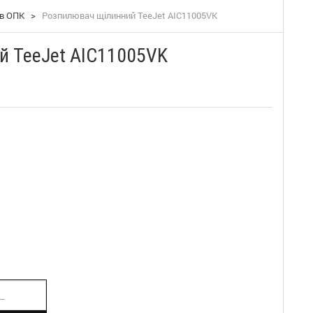
ів ОПК
>
Розпилювач щілинний TeeJet AIC11005VK
й TeeJet AIC11005VK