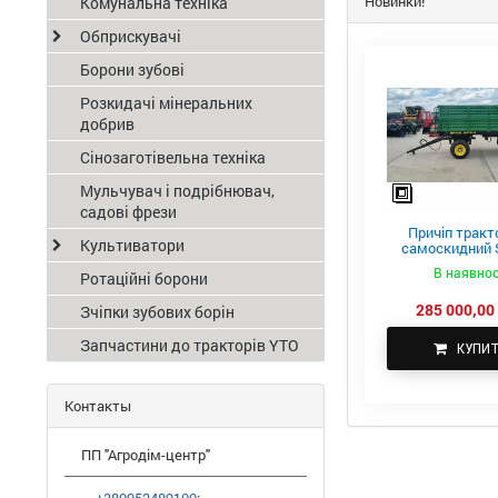
Новинки!
Комунальна техніка
Обприскувачі
Борони зубові
Розкидачі мінеральних
добрив
Сінозаготівельна техніка
Мульчувач і подрібнювач,
садові фрези
Причіп тракт
Культиватори
самоскидний S
ПТС-4
В наявнос
Ротаційні борони
285 000,00 
Зчіпки зубових борін
Запчастини до тракторів YTO
КУПИ
Контакты
ПП "Агродім-центр"