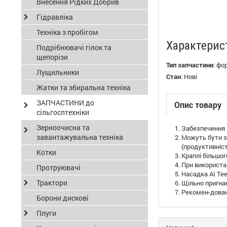
Внесення Рідких Добрив
Гідравліка
Техніка з пробігом
Характерис
Подрібнювачі гілок та
щепорізи
Тип запчастини
:
фо
Лущильники
Стан
:
Нові
Жатки та збиральна техніка
ЗАПЧАСТИНИ до
Опис товару
сільгосптехніки
Зерноочисна та
Забезпечення 
завантажувальна техніка
Можуть бути з 
(продуктивніст
Котки
Краплі більшог
При використан
Протруювачі
Насадка AI Te
Трактори
Щільно пригна
Рекомен-довани
Борони дискові
Плуги