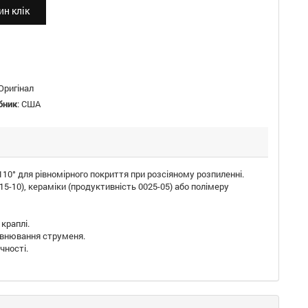
н клік
Оригінал
бник
:
США
0° для рівномірного покриття при розсіяному розпиленні.
5-10), кераміки (продуктивність 0025-05) або полімеру
 краплі.
рівнювання струменя.
чності.