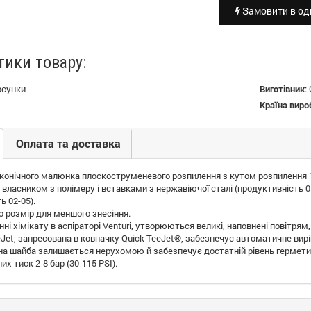
Замовити в оди
тики товару:
рсунки
Виготівник
:
Країна виро
Оплата та доставка
конічного малюнка плоскоструменевого розпилення з кутом розпилення 11
власником з полімеру і вставками з нержавіючої сталі (продуктивність 01
ь 02-05).
о розмір для меншого знесіння.
ні хімікату в аспіраторі Venturi, утворюються великі, наповнені повітрям,
eJet, запресована в ковпачку Quick TeeJet®, забезпечує автоматичне ви
на шайба залишається нерухомою й забезпечує достатній рівень гермети
х тиск 2-8 бар (30-115 PSI).