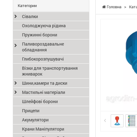
Категории
Головна
>
Кат
Сівалки
Охолоджуюча рідина
Пружинні борони
Паливороздавальне
обладнання
Глибокорозпушувачі
Візки для транспортування
жниварок
Шини,камери та диски
Мастильні матеріали
Шлейфові борони
Прицепи
Акумулятори
Крани Маніпулятори