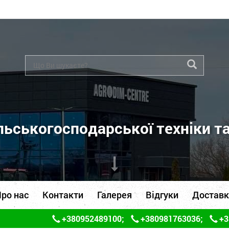
ьськогосподарської техніки т
ро нас
Контакти
Галерея
Відгуки
Доставк
+380952489100
;
+380981763036
;
+3