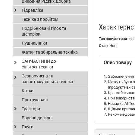
Внесення Рідких Добрив
Гідравліка
Техніка з пробігом
Характерис
Подрібнювачі гілок та
щепорізи
Тип запчастини
:
фо
Лущильники
Стан
:
Нові
Жатки та збиральна техніка
ЗАПЧАСТИНИ до
Опис товару
сільгосптехніки
Зерноочисна та
Забезпечення 
завантажувальна техніка
Можуть бути з 
(продуктивніст
Котки
Краплі більшог
При використан
Протруювачі
Насадка AI Te
Трактори
Щільно пригна
Рекомен-довани
Борони дискові
Плуги