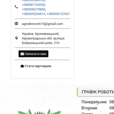
+380952489100
;
+380981763036
;
+380506279866
;
+380505204413
;
+380500137837
agrodimcentr10@gmail.com
Україна,
Кропивницький
,
Кіровоградська обл.
вулиця
Бобринецький шлях, 210
Написати нам
Стати партнером
ГРАФІК РОБОТ
Понедельник
08
Вторник
08
Среда
08