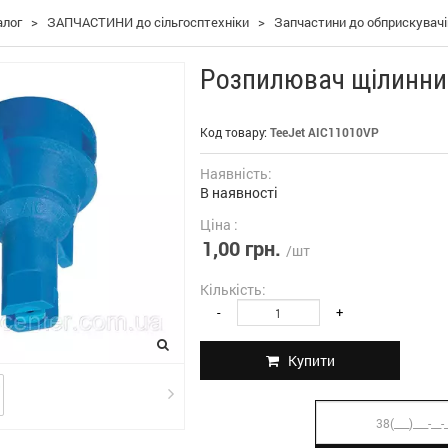
алог
>
ЗАПЧАСТИНИ до сільгосптехніки
>
Запчастини до обприскувач
Розпилювач щілинни
Код товару:
TeeJet AIC11010VP
Наявність:
В наявності
Ціна :
1,00 грн.
/шт
Кількість:
-
+
Купити