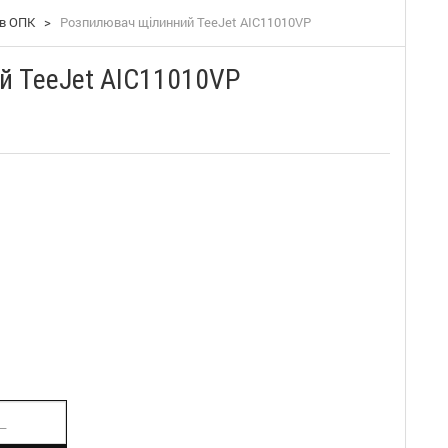
ів ОПК
>
Розпилювач щілинний TeeJet AIC11010VP
й TeeJet AIC11010VP