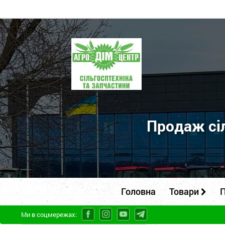
ПП
"Агродім-
центр"
-
продаж
сільськогосподарської
Продаж сіл
техніки
та
запчастин
Головна
Товари
П
Ми в соцмережах: