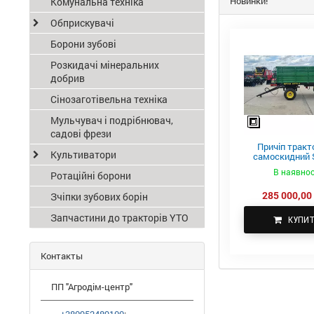
Новинки!
Комунальна техніка
Обприскувачі
Борони зубові
Розкидачі мінеральних
добрив
Сінозаготівельна техніка
Мульчувач і подрібнювач,
садові фрези
Причіп тракт
Культиватори
самоскидний S
ПТС-4
В наявнос
Ротаційні борони
285 000,00 
Зчіпки зубових борін
Запчастини до тракторів YTO
КУПИ
Контакты
ПП "Агродім-центр"