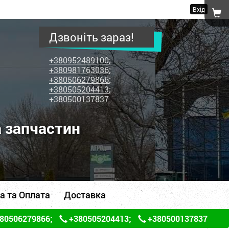
Вхід
Дзвоніть зараз!
+380952489100
;
+380981763036
;
+380506279866
;
+380505204413
;
+380500137837
а запчастин
а та Оплата
Доставка
80506279866
;
+380505204413
;
+380500137837