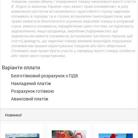
товаром. умови обміну / повернення товару неналежної якості стаття
8. Згідно із законом України «про захист прав споживачів»: в разі
виявлення протягом встановленого гарантійного строку недоліків
споживач, в порядку та в строки, встановлені законодавством, має
право вимагати безоплатного усунення недоліків товару в розумний
строк. вимоги споживача, передбачених цією статтею, не підлягають
задоволенню, якщо продавець, виробник (підприємство, що
задовольняє вимоги споживача, встановлені частиною першою цієї
статті) доведуть, що недоліки товару виникли внаслідок порушення
споживачем правил користування товаром або його зберігання.
Споживач має право брати участь у перевірці якості товару особисто
або через свого представника.
Варіанти оплати
Безготівковий розрахунок з ПДВ
Накладений платіж
Розрахунок готівкою
Авансовий платіж
Новинки!