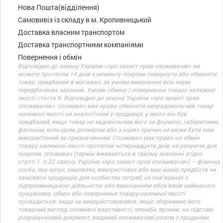
Нова Пошта(відділення)
Самовивіз із складу в м. Кропивницький
Доставка власним транспортом
Доставка транспортними компаніями
Повернення і обмін
Відповідно до закону України «про захист прав споживачів» ви
можете протягом 14 днів з моменту покупки повернути або обміняти
товар, придбаний в магазині, за умови виконання всіх норм
передбачених законом. Умови обміну / повернення товару належної
якості стаття 9. Відповідно до закону України «про захист прав
споживачів»: споживач має право обміняти непродовольчий товар
належної якості на аналогічний у продавця, у якого він був
придбаний, якщо товар не задовольнив його за формою, габаритами,
фасоном, кольором, розміром або з інших причин не може бути ним
використаний за призначенням. Споживач має право на обмін
товару належної якості протягом чотирнадцяти днів, не рахуючи дня
покупки. споживач (термін вживається в такому значенні згідно
статті 1. п.22 закону України «про захист прав споживачів») – фізична
особа, яка купує, замовляє, використовує або має намір придбати чи
замовити продукцію для особистих потреб, не пов’язаних з
підприємницькою діяльністю або виконанням обов’язків найманого
працівника. обмін або повернення товару належної якості
провадиться: якщо не використовувався; якщо збережено його
товарний вигляд, споживчі властивості, пломби, ярлики; на підставі
розрахунковий документ, виданий споживачеві разом з проданим