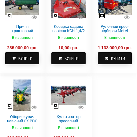
Причіп
Косарка садова
Рулонний прес-
тракторний
навісна КСН-1,4/2
підбирач Metel-
самоскидний
м.
Fach Z 587
В наявності
В наявності
В наявності
Spike 2 ПТС-4
285 000,00 грн.
10,00 грн.
1 133 000,00 грн.
КУПИТИ
КУПИТИ
КУПИТИ
Обприскувач
Культиватор
навісний CX PRO
просапний
1000-15
КПН-5,6-05
В наявності
В наявності