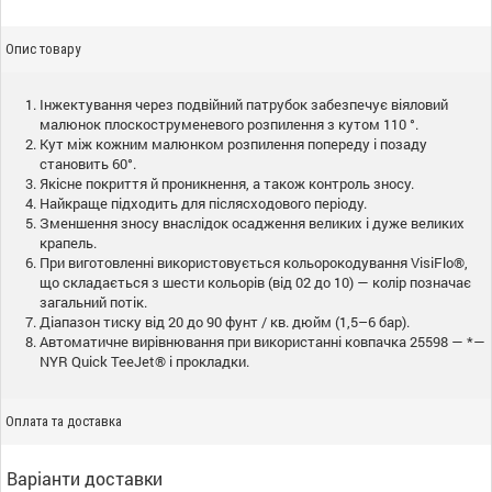
Опис товару
Інжектування через подвійний патрубок забезпечує віяловий
малюнок плоскоструменевого розпилення з кутом 110 °.
Кут між кожним малюнком розпилення попереду і позаду
становить 60°.
Якісне покриття й проникнення, а також контроль зносу.
Найкраще підходить для післясходового періоду.
Зменшення зносу внаслідок осадження великих і дуже великих
крапель.
При виготовленні використовується кольорокодування VisiFlo®,
що складається з шести кольорів (від 02 до 10) — колір позначає
загальний потік.
Діапазон тиску від 20 до 90 фунт / кв. дюйм (1,5–6 бар).
Автоматичне вирівнювання при використанні ковпачка 25598 — *—
NYR Quick TeeJet® і прокладки.
Оплата та доставка
Варіанти доставки