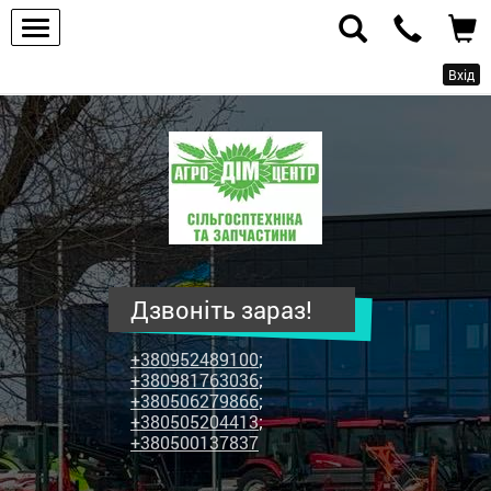
Вхід
ПП
"Агродім-
центр"
-
продаж
сільськогосподарської
техніки
Дзвоніть зараз!
та
запчастин
+380952489100
;
+380981763036
;
+380506279866
;
+380505204413
;
+380500137837