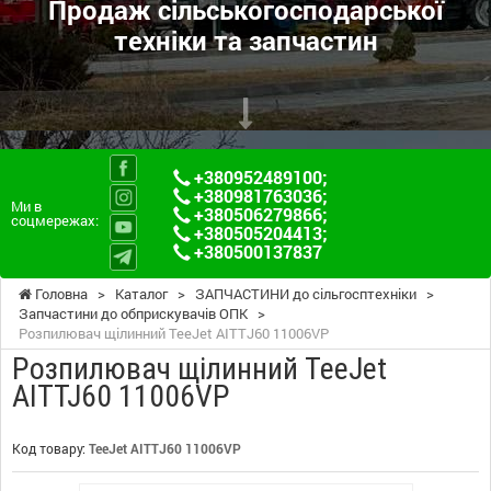
Продаж сільськогосподарської
техніки та запчастин
+380952489100
;
+380981763036
;
Ми в
+380506279866
;
соцмережах:
+380505204413
;
+380500137837
Головна
>
Каталог
>
ЗАПЧАСТИНИ до сільгосптехніки
>
Запчастини до обприскувачів ОПК
>
Розпилювач щілинний TeeJet AITTJ60 11006VP
Розпилювач щілинний TeeJet
AITTJ60 11006VP
Код товару:
TeeJet AITTJ60 11006VP