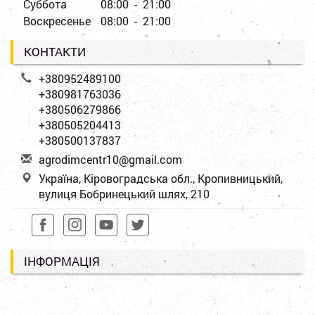
Суббота
08:00 - 21:00
Воскресенье
08:00 - 21:00
КОНТАКТИ
+380952489100
+380981763036
+380506279866
+380505204413
+380500137837
a
gro
dim
cen
tr1
0@g
mai
l.c
om
Україна, Кіровоградська обл., Кропивницький,
вулиця Бобринецький шлях, 210
ІНФОРМАЦІЯ