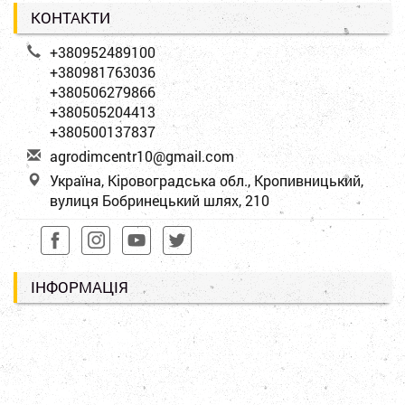
КОНТАКТИ
+380952489100
+380981763036
+380506279866
+380505204413
+380500137837
a
gro
dim
cen
tr1
0@g
mai
l.c
om
Україна, Кіровоградська обл., Кропивницький,
вулиця Бобринецький шлях, 210
ІНФОРМАЦІЯ