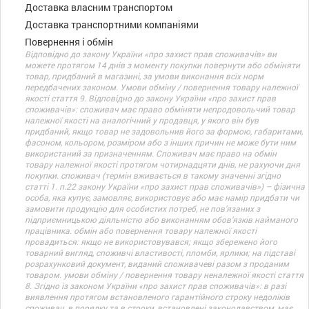
Доставка власним транспортом
Доставка транспортними компаніями
Повернення і обмін
Відповідно до закону України «про захист прав споживачів» ви
можете протягом 14 днів з моменту покупки повернути або обміняти
товар, придбаний в магазині, за умови виконання всіх норм
передбачених законом. Умови обміну / повернення товару належної
якості стаття 9. Відповідно до закону України «про захист прав
споживачів»: споживач має право обміняти непродовольчий товар
належної якості на аналогічний у продавця, у якого він був
придбаний, якщо товар не задовольнив його за формою, габаритами,
фасоном, кольором, розміром або з інших причин не може бути ним
використаний за призначенням. Споживач має право на обмін
товару належної якості протягом чотирнадцяти днів, не рахуючи дня
покупки. споживач (термін вживається в такому значенні згідно
статті 1. п.22 закону України «про захист прав споживачів») – фізична
особа, яка купує, замовляє, використовує або має намір придбати чи
замовити продукцію для особистих потреб, не пов’язаних з
підприємницькою діяльністю або виконанням обов’язків найманого
працівника. обмін або повернення товару належної якості
провадиться: якщо не використовувався; якщо збережено його
товарний вигляд, споживчі властивості, пломби, ярлики; на підставі
розрахунковий документ, виданий споживачеві разом з проданим
товаром. умови обміну / повернення товару неналежної якості стаття
8. Згідно із законом України «про захист прав споживачів»: в разі
виявлення протягом встановленого гарантійного строку недоліків
споживач, в порядку та в строки, встановлені законодавством, має