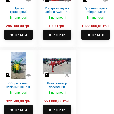
Причіп
Косарка садова
Рулонний прес-
тракторний
навісна КСН-1,4/2
підбирач Metel-
самоскидний
м.
Fach Z 587
В наявності
В наявності
В наявності
Spike 2 ПТС-4
285 000,00 грн.
10,00 грн.
1 133 000,00 грн.
КУПИТИ
КУПИТИ
КУПИТИ
Обприскувач
Культиватор
навісний CX PRO
просапний
1000-15
КПН-5,6-05
В наявності
В наявності
322 500,00 грн.
221 000,00 грн.
КУПИТИ
КУПИТИ