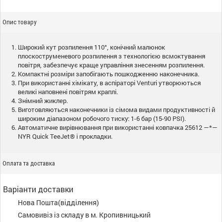
Опис товару
Широкий кут розпилення 110°, конічний малюнок
плоскоструменевого розпилення з технологією всмоктування
повітря, забезпечує краще управління знесенням розпилення.
Компактні розміри запобігають пошкодженню наконечника.
При використанні хімікату, в аспіраторі Venturi утворюються
великі наповнені повітрям краплі.
Знімний жиклер.
Виготовляються наконечники із сімома видами продуктивності й
широким діапазоном робочого тиску: 1-6 бар (15-90 PSI).
Автоматичне вирівнювання при використанні ковпачка 25612 —*—
NYR Quick TeeJet® і прокладки.
Оплата та доставка
Варіанти доставки
Нова Пошта(відділення)
Самовивіз із складу в м. Кропивницький