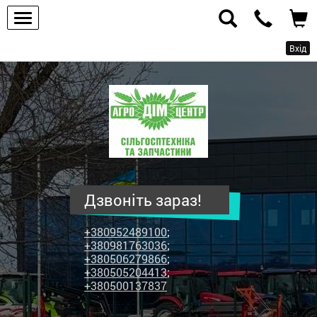
Вхід
ПП
"Агродім-
центр"
-
продаж
сільськогосподарської
техніки
Дзвоніть зараз!
та
запчастин
+380952489100
;
+380981763036
;
+380506279866
;
+380505204413
;
+380500137837