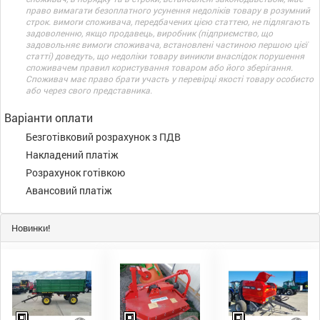
право вимагати безоплатного усунення недоліків товару в розумний
строк. вимоги споживача, передбачених цією статтею, не підлягають
задоволенню, якщо продавець, виробник (підприємство, що
задовольняє вимоги споживача, встановлені частиною першою цієї
статті) доведуть, що недоліки товару виникли внаслідок порушення
споживачем правил користування товаром або його зберігання.
Споживач має право брати участь у перевірці якості товару особисто
або через свого представника.
Варіанти оплати
Безготівковий розрахунок з ПДВ
Накладений платіж
Розрахунок готівкою
Авансовий платіж
Новинки!