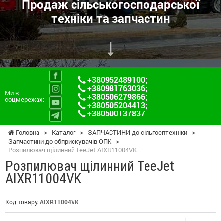
Продаж сільськогосподарської
техніки та запчастин
+380952489100
;
+380981763036
;
Ми в
+380506279866
;
соцмережах:
+380505204413
;
+380500137837
Головна
>
Каталог
>
ЗАПЧАСТИНИ до сільгосптехніки
>
Запчастини до обприскувачів ОПК
>
Розпилювач щілинний TeeJet AIXR11004VK
Розпилювач щілинний TeeJet
AIXR11004VK
Код товару:
AIXR11004VK