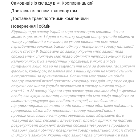
Самовивіз із складу в м. Кропивницький
Доставка власним транспортом
Доставка транспортними компаніями
Повернення і обмін
Відповідно до закону України «про захист прав споживачів» ви
можете протягом 14 днів з моменту покупки повернути або обміняти
товар, придбаний в магазині, за умови виконання всіх норм
передбачених законом. Умови обміну / повернення товару належної
якості стаття 9. Відповідно до закону України «про захист прав
споживачів»: споживач має право обміняти непродовольчий товар
належної якості на аналогічний у продавця, у якого він був
придбаний, якщо товар не задовольнив його за формою, габаритами,
фасоном, кольором, розміром або з інших причин не може бути ним
використаний за призначенням. Споживач має право на обмін
товару належної якості протягом чотирнадцяти днів, не рахуючи дня
покупки. споживач (термін вживається в такому значенні згідно
статті 1. п.22 закону України «про захист прав споживачів») – фізична
особа, яка купує, замовляє, використовує або має намір придбати чи
замовити продукцію для особистих потреб, не пов’язаних з
підприємницькою діяльністю або виконанням обов’язків найманого
працівника. обмін або повернення товару належної якості
провадиться: якщо не використовувався; якщо збережено його
товарний вигляд, споживчі властивості, пломби, ярлики; на підставі
розрахунковий документ, виданий споживачеві разом з проданим
товаром. умови обміну / повернення товару неналежної якості стаття
8. Згідно із законом України «про захист прав споживачів»: в разі