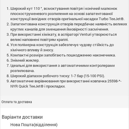
Широкий кут 110 °, всмоктування повітря і конічний малюнок
плоскоструменевого розпилення на основі запатентованої
конструкції вихідних отворів оригінальної насадки Turbo TeeJet®.
Запатентована конструкція отворів передбачає наявність великих
круглих каналів для зменшення ймовірності засмічення.
При використанні хімікату, в аспіраторі Venturi утворюються
великі наповнені повітрям краплі.
Уся полімерна конструкція забезпечує чудову стійкість до
хімічного впливу й зносу.
Компактні розміри запобігають пошкодженню наконечника.
Знімний жиклер.
Ідеальні для використання з автоматичними контролерами
розпилювача.
Широкий діапазон робочого тиску: 1-7 бар (15-100 PSI).
Автоматичне вирівнювання при використанні ковпачка 25598-*-
NYR Quick TeeJet® і прокладки.
Оплата та доставка
Варіанти доставки
Нова Пошта(відділення)