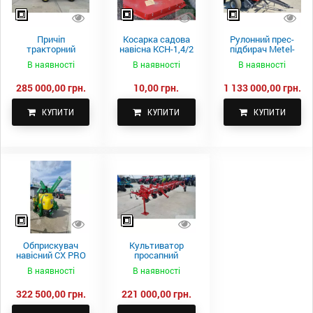
Причіп
Косарка садова
Рулонний прес-
тракторний
навісна КСН-1,4/2
підбирач Metel-
самоскидний
м.
Fach Z 587
В наявності
В наявності
В наявності
Spike 2 ПТС-4
285 000,00 грн.
10,00 грн.
1 133 000,00 грн.
КУПИТИ
КУПИТИ
КУПИТИ
Обприскувач
Культиватор
навісний CX PRO
просапний
1000-15
КПН-5,6-05
В наявності
В наявності
322 500,00 грн.
221 000,00 грн.