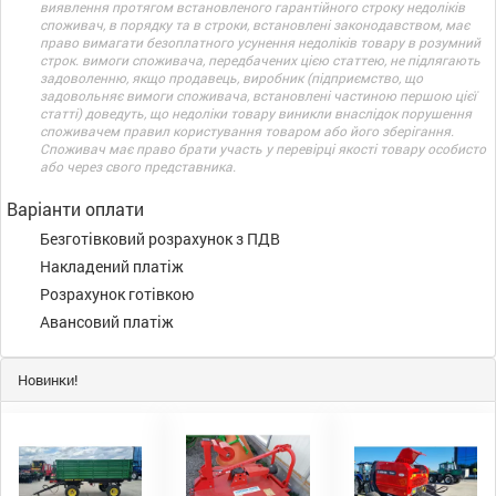
виявлення протягом встановленого гарантійного строку недоліків
споживач, в порядку та в строки, встановлені законодавством, має
право вимагати безоплатного усунення недоліків товару в розумний
строк. вимоги споживача, передбачених цією статтею, не підлягають
задоволенню, якщо продавець, виробник (підприємство, що
задовольняє вимоги споживача, встановлені частиною першою цієї
статті) доведуть, що недоліки товару виникли внаслідок порушення
споживачем правил користування товаром або його зберігання.
Споживач має право брати участь у перевірці якості товару особисто
або через свого представника.
Варіанти оплати
Безготівковий розрахунок з ПДВ
Накладений платіж
Розрахунок готівкою
Авансовий платіж
Новинки!