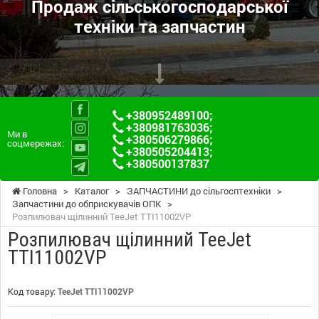
Продаж сільськогосподарської
техніки та запчастин
+380952489100
;
+380981763036
;
Ми в
+380506279866
;
соцмережах:
+380505204413
;
+380500137837
Головна
>
Каталог
>
ЗАПЧАСТИНИ до сільгосптехніки
>
Запчастини до обприскувачів ОПК
>
Розпилювач щілинний TeeJet TTI11002VP
Розпилювач щілинний TeeJet
TTI11002VP
Код товару:
TeeJet TTI11002VP