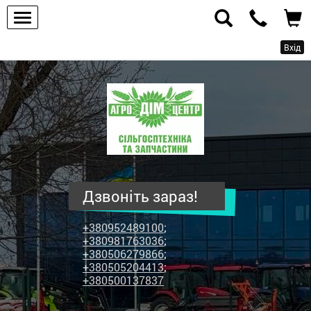
Вхід
ПП
"Агродім-
центр"
-
продаж
сільськогосподарської
техніки
Дзвоніть зараз!
та
запчастин
+380952489100
;
+380981763036
;
+380506279866
;
+380505204413
;
+380500137837