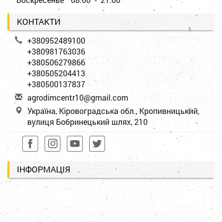
КОНТАКТИ
+380952489100
+380981763036
+380506279866
+380505204413
+380500137837
a
gro
dim
cen
tr1
0@g
mai
l.c
om
Україна, Кіровоградська обл., Кропивницький,
вулиця Бобринецький шлях, 210
ІНФОРМАЦІЯ