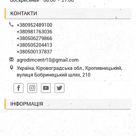
КОНТАКТИ
+380952489100
+380981763036
+380506279866
+380505204413
+380500137837
a
gro
dim
cen
tr1
0@g
mai
l.c
om
Україна, Кіровоградська обл., Кропивницький,
вулиця Бобринецький шлях, 210
ІНФОРМАЦІЯ