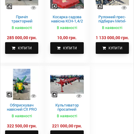
Причіп
Косарка садова
Рулонний прес-
тракторний
навісна КСН-1,4/2
підбирач Metel-
самоскидний
м.
Fach Z 587
В наявності
В наявності
В наявності
Spike 2 ПТС-4
285 000,00 грн.
10,00 грн.
1 133 000,00 грн.
КУПИТИ
КУПИТИ
КУПИТИ
Обприскувач
Культиватор
навісний CX PRO
просапний
1000-15
КПН-5,6-05
В наявності
В наявності
322 500,00 грн.
221 000,00 грн.