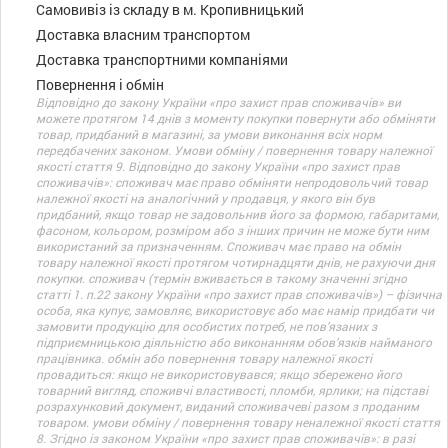
Самовивіз із складу в м. Кропивницький
Доставка власним транспортом
Доставка транспортними компаніями
Повернення і обмін
Відповідно до закону України «про захист прав споживачів» ви
можете протягом 14 днів з моменту покупки повернути або обміняти
товар, придбаний в магазині, за умови виконання всіх норм
передбачених законом. Умови обміну / повернення товару належної
якості стаття 9. Відповідно до закону України «про захист прав
споживачів»: споживач має право обміняти непродовольчий товар
належної якості на аналогічний у продавця, у якого він був
придбаний, якщо товар не задовольнив його за формою, габаритами,
фасоном, кольором, розміром або з інших причин не може бути ним
використаний за призначенням. Споживач має право на обмін
товару належної якості протягом чотирнадцяти днів, не рахуючи дня
покупки. споживач (термін вживається в такому значенні згідно
статті 1. п.22 закону України «про захист прав споживачів») – фізична
особа, яка купує, замовляє, використовує або має намір придбати чи
замовити продукцію для особистих потреб, не пов’язаних з
підприємницькою діяльністю або виконанням обов’язків найманого
працівника. обмін або повернення товару належної якості
провадиться: якщо не використовувався; якщо збережено його
товарний вигляд, споживчі властивості, пломби, ярлики; на підставі
розрахунковий документ, виданий споживачеві разом з проданим
товаром. умови обміну / повернення товару неналежної якості стаття
8. Згідно із законом України «про захист прав споживачів»: в разі