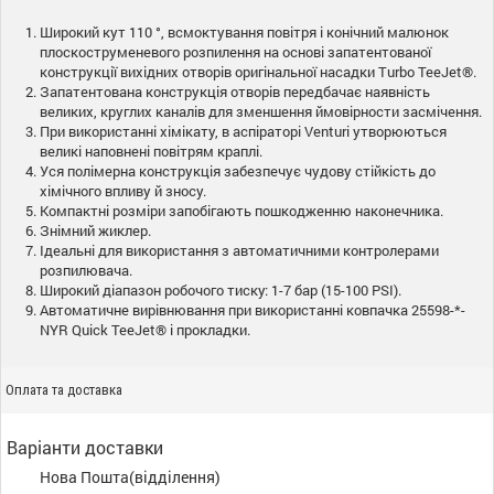
Широкий кут 110 °, всмоктування повітря і конічний малюнок
плоскоструменевого розпилення на основі запатентованої
конструкції вихідних отворів оригінальної насадки Turbo TeeJet®.
Запатентована конструкція отворів передбачає наявність
великих, круглих каналів для зменшення ймовірности засмічення.
При використанні хімікату, в аспіраторі Venturi утворюються
великі наповнені повітрям краплі.
Уся полімерна конструкція забезпечує чудову стійкість до
хімічного впливу й зносу.
Компактні розміри запобігають пошкодженню наконечника.
Знімний жиклер.
Ідеальні для використання з автоматичними контролерами
розпилювача.
Широкий діапазон робочого тиску: 1-7 бар (15-100 PSI).
Автоматичне вирівнювання при використанні ковпачка 25598-*-
NYR Quick TeeJet® і прокладки.
Оплата та доставка
Варіанти доставки
Нова Пошта(відділення)