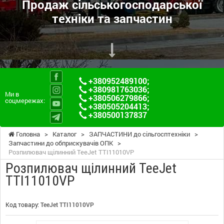
Продаж сільськогосподарської
техніки та запчастин
+380952489100
;
+380981763036
;
Ми в
+380506279866
;
соцмережах:
+380505204413
;
+380500137837
Головна
>
Каталог
>
ЗАПЧАСТИНИ до сільгосптехніки
>
Запчастини до обприскувачів ОПК
>
Розпилювач щілинний TeeJet TTI11010VP
Розпилювач щілинний TeeJet
TTI11010VP
Код товару:
TeeJet TTI11010VP