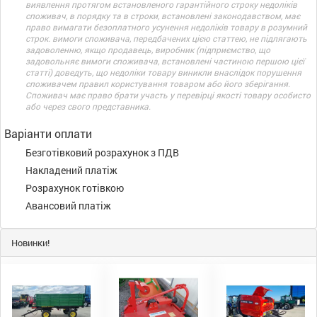
виявлення протягом встановленого гарантійного строку недоліків
споживач, в порядку та в строки, встановлені законодавством, має
право вимагати безоплатного усунення недоліків товару в розумний
строк. вимоги споживача, передбачених цією статтею, не підлягають
задоволенню, якщо продавець, виробник (підприємство, що
задовольняє вимоги споживача, встановлені частиною першою цієї
статті) доведуть, що недоліки товару виникли внаслідок порушення
споживачем правил користування товаром або його зберігання.
Споживач має право брати участь у перевірці якості товару особисто
або через свого представника.
Варіанти оплати
Безготівковий розрахунок з ПДВ
Накладений платіж
Розрахунок готівкою
Авансовий платіж
Новинки!