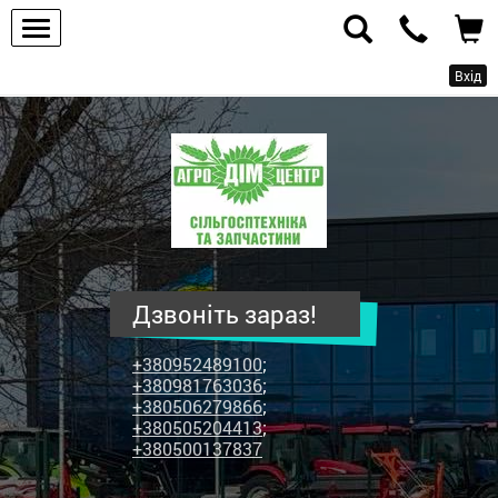
Вхід
ПП
"Агродім-
центр"
-
продаж
сільськогосподарської
техніки
Дзвоніть зараз!
та
запчастин
+380952489100
;
+380981763036
;
+380506279866
;
+380505204413
;
+380500137837