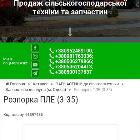
Продаж сільськогосподарської
техніки та запчастин
+380952489100
;
+380981763036
;
Ми в
+380506279866
;
соцмережах:
+380505204413
;
+380500137837
Головна
>
Каталог
>
ЗАПЧАСТИНИ до сільгосптехніки
>
Запчастини до плугів (м. Одеса)
>
Розпорка ПЛЕ (3-35)
Розпорка ПЛЕ (3-35)
Код товару:
61397486