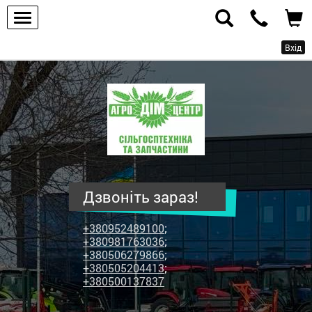
Вхід
ПП
"Агродім-
центр"
-
продаж
сільськогосподарської
техніки
Дзвоніть зараз!
та
запчастин
+380952489100
;
+380981763036
;
+380506279866
;
+380505204413
;
+380500137837