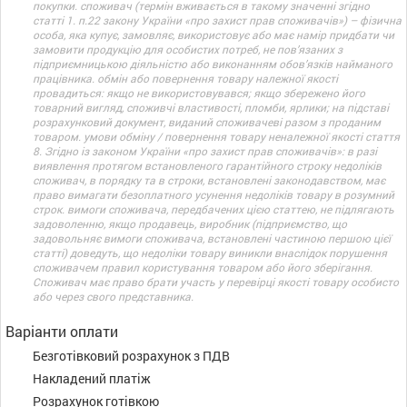
покупки. споживач (термін вживається в такому значенні згідно
статті 1. п.22 закону України «про захист прав споживачів») – фізична
особа, яка купує, замовляє, використовує або має намір придбати чи
замовити продукцію для особистих потреб, не пов’язаних з
підприємницькою діяльністю або виконанням обов’язків найманого
працівника. обмін або повернення товару належної якості
провадиться: якщо не використовувався; якщо збережено його
товарний вигляд, споживчі властивості, пломби, ярлики; на підставі
розрахунковий документ, виданий споживачеві разом з проданим
товаром. умови обміну / повернення товару неналежної якості стаття
8. Згідно із законом України «про захист прав споживачів»: в разі
виявлення протягом встановленого гарантійного строку недоліків
споживач, в порядку та в строки, встановлені законодавством, має
право вимагати безоплатного усунення недоліків товару в розумний
строк. вимоги споживача, передбачених цією статтею, не підлягають
задоволенню, якщо продавець, виробник (підприємство, що
задовольняє вимоги споживача, встановлені частиною першою цієї
статті) доведуть, що недоліки товару виникли внаслідок порушення
споживачем правил користування товаром або його зберігання.
Споживач має право брати участь у перевірці якості товару особисто
або через свого представника.
Варіанти оплати
Безготівковий розрахунок з ПДВ
Накладений платіж
Розрахунок готівкою