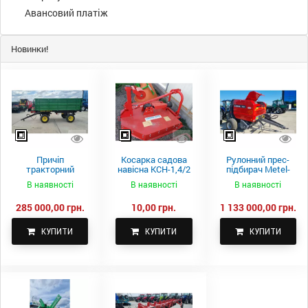
Авансовий платіж
Новинки!
Причіп
Косарка садова
Рулонний прес-
тракторний
навісна КСН-1,4/2
підбирач Metel-
самоскидний
м.
Fach Z 587
В наявності
В наявності
В наявності
Spike 2 ПТС-4
285 000,00 грн.
10,00 грн.
1 133 000,00 грн.
КУПИТИ
КУПИТИ
КУПИТИ