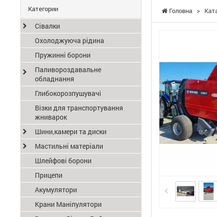
Категории
Головна
>
Кат
Сівалки
Охолоджуюча рідина
Пружинні борони
Паливороздавальне
обладнання
Глибокорозпушувачі
Візки для транспортування
жниварок
Шини,камери та диски
Мастильні матеріали
Шлейфові борони
Прицепи
Акумулятори
Крани Маніпулятори