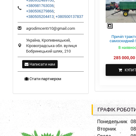
+380952489100
;
+380981763036
;
+380506279866
;
+380505204413
;
+380500137837
agrodimcentr10@gmail.com
Причіп тракт
Україна,
Кропивницький
,
самоскидний S
ПТС-4
Кіровоградська обл.
вулиця
В наявнос
Бобринецький шлях, 210
285 000,00 
Написати нам
КУПИ
Стати партнером
ГРАФІК РОБОТ
Понедельник
08
Вторник
08
Среда
08