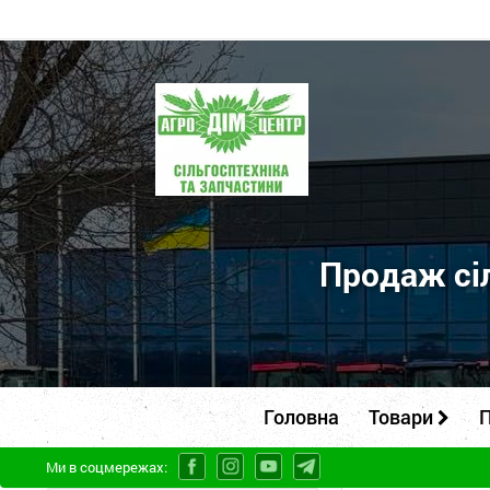
ПП
"Агродім-
центр"
-
продаж
сільськогосподарської
Продаж сіл
техніки
та
запчастин
Головна
Товари
П
Ми в соцмережах: