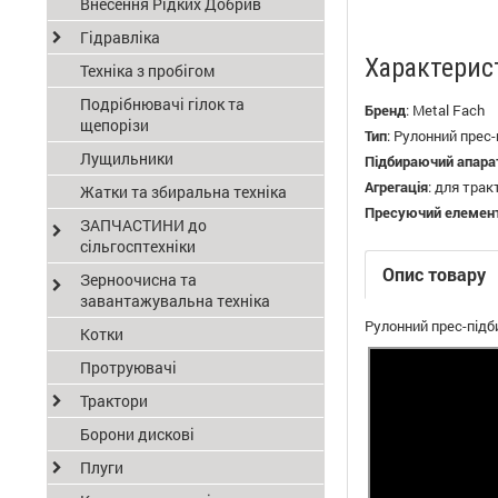
Внесення Рідких Добрив
Гідравліка
Характерис
Техніка з пробігом
Подрібнювачі гілок та
Бренд
:
Metal Fach
щепорізи
Тип
:
Рулонний прес-
Лущильники
Підбираючий апара
Агрегація
:
для трак
Жатки та збиральна техніка
Пресуючий елемен
ЗАПЧАСТИНИ до
сільгосптехніки
Опис товару
Зерноочисна та
завантажувальна техніка
Рулонний прес-підб
Котки
Протруювачі
Трактори
Борони дискові
Плуги