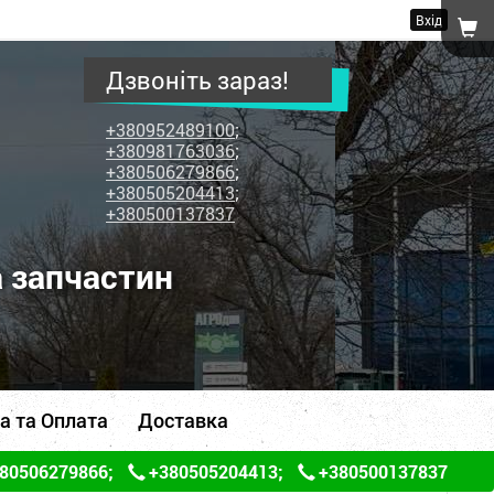
Вхід
Дзвоніть зараз!
+380952489100
;
+380981763036
;
+380506279866
;
+380505204413
;
+380500137837
а запчастин
а та Оплата
Доставка
80506279866
;
+380505204413
;
+380500137837