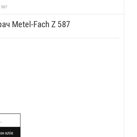
 587
ач Metel-Fach Z 587
н клік