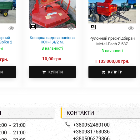
орний
Косарка садова навісна
Рулонний прес-підбирач
pike 2
КСН-1,4/2 м.
Metel-Fach Z 587
В наявності
ті
В наявності
10,00 грн.
грн.
1 133 000,00 грн.
ТИ
КУПИТИ
КУПИТИ
И
КОНТАКТИ
+380952489100
:00 - 21:00
+380981763036
:00 - 21:00
+380506279866
:00 - 21:00