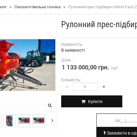
алог
>
Сінозаготівельна техніка
>
Рулонний прес-підбирач Metel-Fach Z
Рулонний прес-підбир
Наявність:
В наявності
Ціна :
1 133 000,00 грн.
/шт
Кількість:
-
+
Купити
Замовити в оди