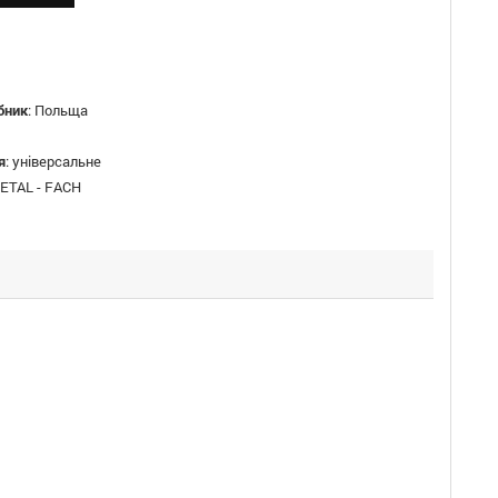
бник
:
Польща
я
:
універсальне
ETAL - FACH