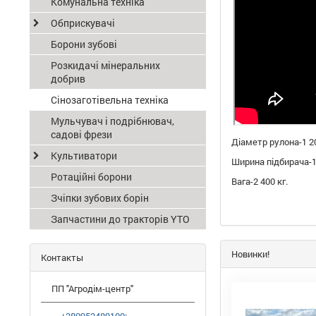
Комунальна техніка
Обприскувачі
Борони зубові
Розкидачі мінеральних
добрив
Сінозаготівельна техніка
Мульчувач і подрібнювач,
садові фрези
Діаметр рулона-1 2
Культиватори
Ширина підбирача-1
Ротаційні борони
Вага-2 400 кг.
Зчіпки зубових борін
Запчастини до тракторів YTO
Новинки!
Контакты
ПП "Агродім-центр"