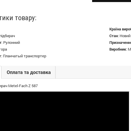
тики товару:
Країна виро
підбирач
Стан
:
Новий
т
:
Рулонний
Призначенн
тора
Виробник
:
M
т
:
Планчатый транспортер
Оплата та доставка
ирач Metel-Fach Z 587