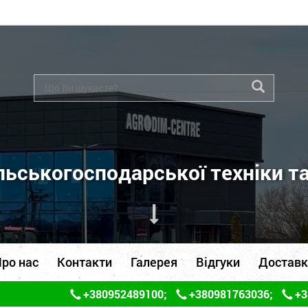
ьськогосподарської техніки т
ро нас
Контакти
Галерея
Відгуки
Доставк
+380952489100
;
+380981763036
;
+3