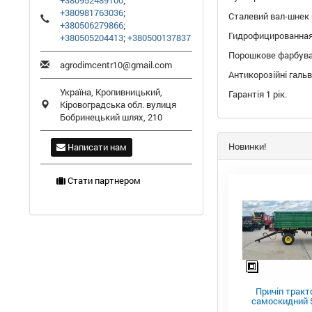
+380952489100
;
+380981763036
;
Сталевий вал-шнек 
+380506279866
;
Гидрофицированная
+380505204413
;
+380500137837
Порошкове фарбува
agrodimcentr10@gmail.com
Антикорозійні галь
Україна,
Кропивницький
,
Гарантія 1 рік.
Кіровоградська обл.
вулиця
Бобринецький шлях, 210
Новинки!
Написати нам
Стати партнером
Причіп тракт
самоскидний S
ПТС-4