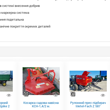
в системі внесення добрив
 маркерна система
ння подетальна
ванічне покриття окремих деталей
орний
Косарка садова навісна
Рулонний прес-підбирач
pike 2
КСН-1,4/2 м.
Metel-Fach Z 587