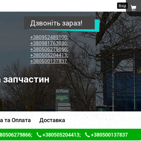
Вхід
Дзвоніть зараз!
+380952489100
;
+380981763036
;
+380506279866
;
+380505204413
;
+380500137837
а запчастин
а та Оплата
Доставка
80506279866
;
+380505204413
;
+380500137837