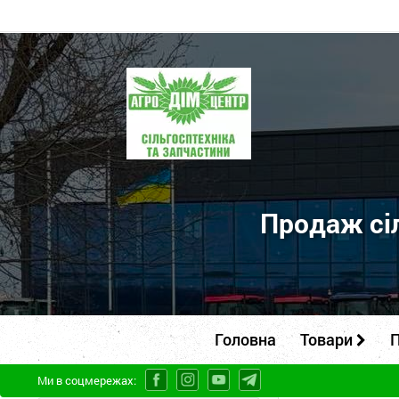
ПП
"Агродім-
центр"
-
продаж
сільськогосподарської
Продаж сіл
техніки
та
запчастин
Головна
Товари
П
Ми в соцмережах: