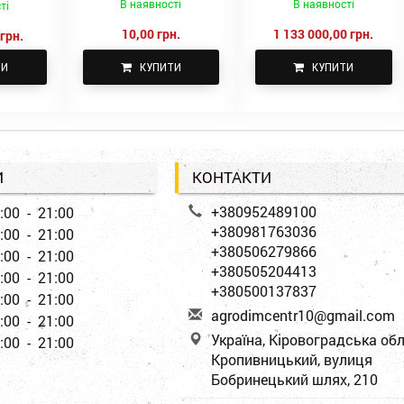
В наявності
В наявності
ті
10,00 грн.
1 133 000,00 грн.
грн.
ТИ
КУПИТИ
КУПИТИ
И
КОНТАКТИ
+380952489100
:00 - 21:00
+380981763036
:00 - 21:00
+380506279866
:00 - 21:00
+380505204413
:00 - 21:00
+380500137837
:00 - 21:00
a
gro
dim
cen
tr1
0@g
mai
l.c
om
:00 - 21:00
Україна, Кіровоградська обл
:00 - 21:00
Кропивницький, вулиця
Бобринецький шлях, 210