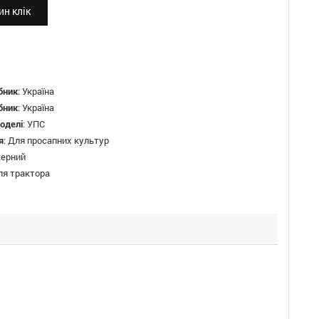
н клік
бник
:
Україна
бник
:
Україна
оделі
:
УПС
я
:
Для просапних культур
керний
ля трактора