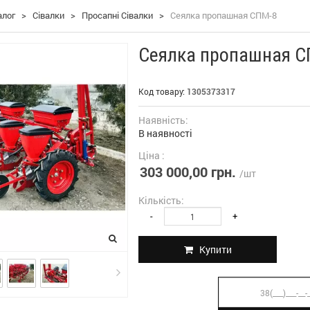
алог
>
Сівалки
>
Просапні Сівалки
>
Сеялка пропашная СПМ-8
Сеялка пропашная С
Код товару:
1305373317
Наявність:
В наявності
Ціна :
303 000,00 грн.
/шт
Кількість:
-
+
Купити