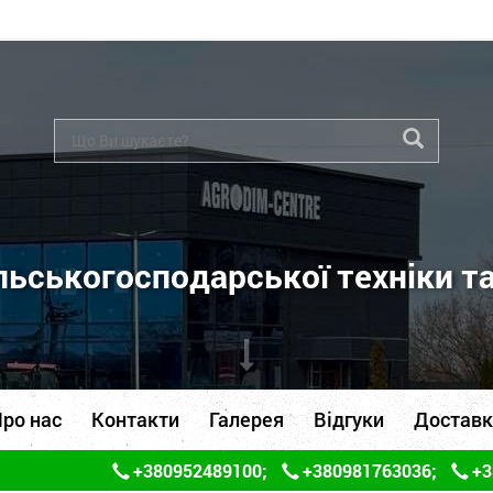
ьськогосподарської техніки т
ро нас
Контакти
Галерея
Відгуки
Доставк
+380952489100
;
+380981763036
;
+3