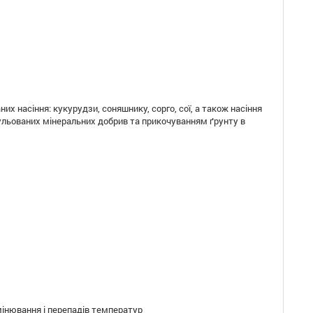
их насіння: кукурудзи, соняшнику, сорго, сої, а також насіння
нульованих мінеральних добрив та прикочуванням ґрунту в
мінювання і перепадів температур