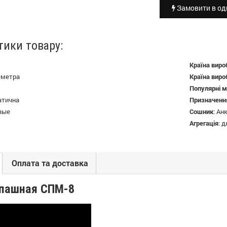
Замовити в оди
тики товару:
Країна виро
еметра
Країна виро
Популярні м
атична
Призначенн
вые
Сошник
:
Ан
Агрегація
:
д
Оплата та доставка
опашная СПМ-8