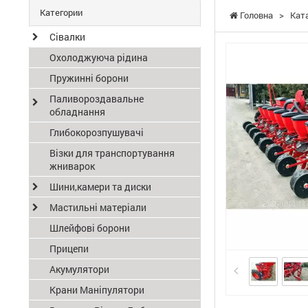
Категории
Головна
>
Кат
Сівалки
Охолоджуюча рідина
Пружинні борони
Паливороздавальне
обладнання
Глибокорозпушувачі
Візки для транспортування
жниварок
Шини,камери та диски
Мастильні матеріали
Шлейфові борони
Прицепи
Акумулятори
Крани Маніпулятори