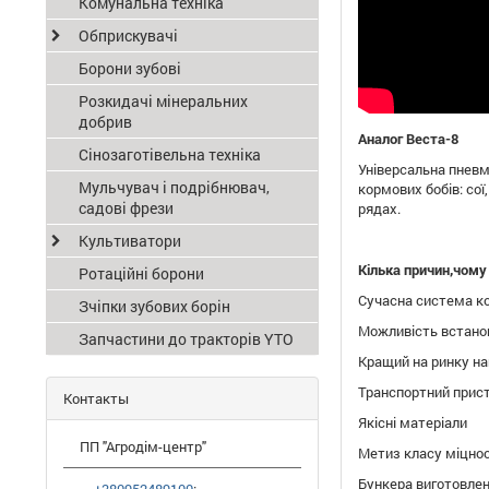
Комунальна техніка
Обприскувачі
Борони зубові
Розкидачі мінеральних
добрив
Аналог Веста-8
Сінозаготівельна техніка
Універсальна пневма
Мульчувач і подрібнювач,
кормових бобів: со
садові фрези
рядах.
Культиватори
Кілька причин,чому
Ротаційні борони
Сучасна система к
Зчіпки зубових борін
Можливість встанов
Запчастини до тракторів YTO
Кращий на ринку наг
Транспортний прист
Контакты
Якісні матеріали
ПП "Агродім-центр"
Метиз класу міцнос
Бункера виготовлен