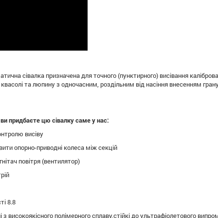
тична сівалка призначена для точного (пунктирного) висівання каліброван
ї, квасолі та люпину з одночасним, роздільним від насіння внесенням гра
 ви придбаєте цю сівалку саме у нас:
онтролю висіву
ити опорно-приводні колеса між секцій
нітач повітря (вентилятор)
рій
ті 8.8
і з високоякісного полімерного сплаву,стійкі до ультрафіолетового випро