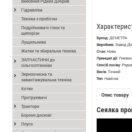
Внесення Рідких Добрив
Гідравліка
Техніка з пробігом
Характерис
Подрібнювачі гілок та
щепорізи
Бренд
:
ДЕМЕТРА
Лущильники
Виробник
:
Завод Д
Жатки та збиральна техніка
Стан
:
Нова
Принцип дії
:
Пневм
ЗАПЧАСТИНИ до
Спосіб посіву
:
Рядо
сільгосптехніки
Висів
:
Точний
Зерноочисна та
Тип
:
Навісна
завантажувальна техніка
Котки
Опис товару
Протруювачі
Трактори
Сеялка пр
Борони дискові
Плуги