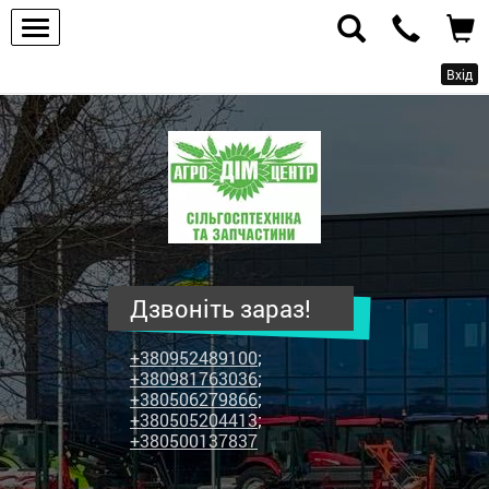
Вхід
ПП
"Агродім-
центр"
-
продаж
сільськогосподарської
техніки
Дзвоніть зараз!
та
запчастин
+380952489100
;
+380981763036
;
+380506279866
;
+380505204413
;
+380500137837