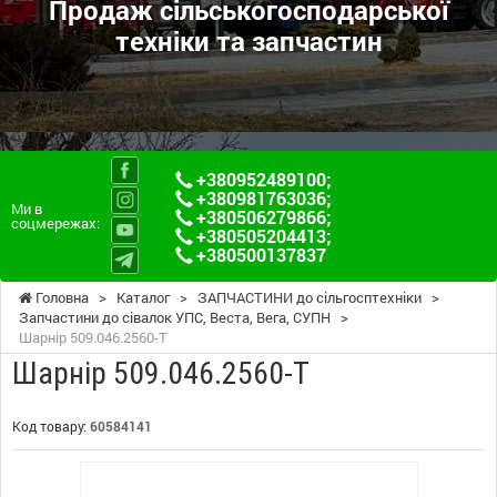
Продаж сільськогосподарської
техніки та запчастин
+380952489100
;
+380981763036
;
Ми в
+380506279866
;
соцмережах:
+380505204413
;
+380500137837
Головна
>
Каталог
>
ЗАПЧАСТИНИ до сільгосптехніки
>
Запчастини до сівалок УПС, Веста, Вега, СУПН
>
Шарнір 509.046.2560-Т
Шарнір 509.046.2560-Т
Код товару:
60584141