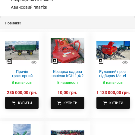
Авансовий платіж
Новинки!
Причіп
Косарка садова
Рулонний прес-
тракторний
навісна КСН-1,4/2
підбирач Metel-
самоскидний
м.
Fach Z 587
В наявності
В наявності
В наявності
Spike 2 ПТС-4
285 000,00 грн.
10,00 грн.
1 133 000,00 грн.
КУПИТИ
КУПИТИ
КУПИТИ