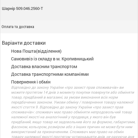
Шарнір 509.046.2560-Т
Оплата та доставка
Варіанти доставки
Нова Пошта(відділення)
Самовивіз із складу в м. Кропивницький
Доставка власним транспортом
Доставка транспортними компаніями
Повернення і обмін
Відповідно до закону України «про захист прав споживачів» ви
можете протягом 14 днів з моменту покупки повернути або обміняти
товар, придбаний в магазині, за умови виконання всіх норм
передбачених законом. Умови обміну / повернення товару належної
якості стаття 9. Відповідно до закону України «про захист прав
споживачів»: споживач має право обміняти непродовольчий товар
належної якості на аналогічний у продавця, у якого він був
придбаний, якщо товар не задовольнив його за формою, габаритами,
фасоном, кольором, розміром або з інших причин не може бути ним
використаний за призначенням. Споживач має право на обмін
товару належної якості протягом чотирнадцяти днів, не рахуючи дня