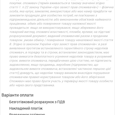
покупки. споживач (термін вживається в такому значенні згідно
статті 1. п.22 закону України «про захист прав споживачів») – фізична
особа, яка купує, замовляє, використовує або має намір придбати чи
замовити продукцію для особистих потреб, не пов’язаних з
підприємницькою діяльністю або виконанням обов’язків найманого
працівника. обмін або повернення товару належної якості
провадиться: якщо не використовувався; якщо збережено його
товарний вигляд, споживчі властивості, пломби, ярлики; на підставі
розрахунковий документ, виданий споживачеві разом з проданим
товаром. умови обміну / повернення товару неналежної якості стаття
8. Згідно із законом України «про захист прав споживачів»: в разі
виявлення протягом встановленого гарантійного строку недоліків
споживач, в порядку та в строки, встановлені законодавством, має
право вимагати безоплатного усунення недоліків товару в розумний
строк. вимоги споживача, передбачених цією статтею, не підлягають
задоволенню, якщо продавець, виробник (підприємство, що
задовольняє вимоги споживача, встановлені частиною першою цієї
статті) доведуть, що недоліки товару виникли внаслідок порушення
споживачем правил користування товаром або його зберігання.
Споживач має право брати участь у перевірці якості товару особисто
або через свого представника.
Варіанти оплати
Безготівковий розрахунок з ПДВ
Накладений платіж
Розрахунок готівкою