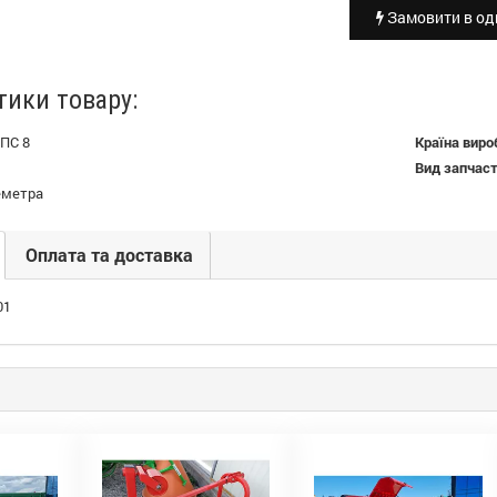
Замовити в оди
тики товару:
ПС 8
Країна виро
Вид запчас
еметра
Оплата та доставка
01