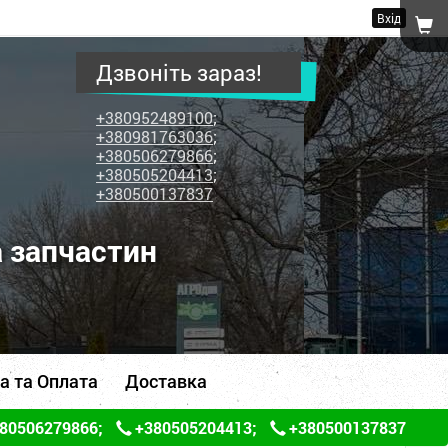
Вхід
Дзвоніть зараз!
+380952489100
;
+380981763036
;
+380506279866
;
+380505204413
;
+380500137837
а запчастин
а та Оплата
Доставка
80506279866
;
+380505204413
;
+380500137837