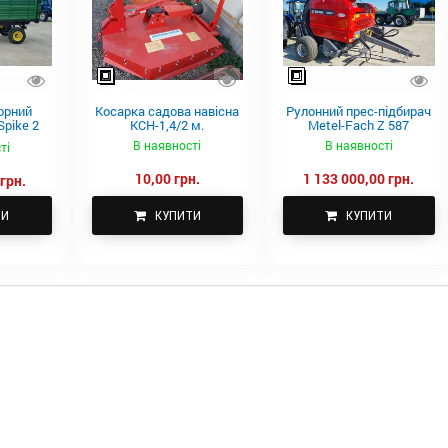
орний
Косарка садова навісна
Рулонний прес-підбирач
pike 2
КСН-1,4/2 м.
Metel-Fach Z 587
В наявності
В наявності
ті
10,00 грн.
1 133 000,00 грн.
грн.
ТИ
КУПИТИ
КУПИТИ