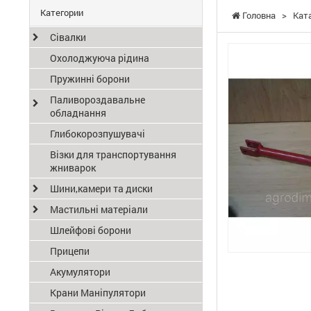
Категории
Головна
>
Кат
Сівалки
Охолоджуюча рідина
Пружинні борони
Паливороздавальне
обладнання
Глибокорозпушувачі
Візки для транспортування
жниварок
Шини,камери та диски
Мастильні матеріали
Шлейфові борони
Прицепи
Акумулятори
Крани Маніпулятори