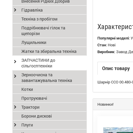
Внесення Рідких Добрив
Гідравліка
Техніка з пробігом
Характерис
Подрібнювачі гілок та
щепорізи
Популярні моделі
:
У
Лущильники
Стан
:
Нові
Жатки та збиральна техніка
Виробник
:
Завод Д
ЗАПЧАСТИНИ до
сільгосптехніки
Опис товару
Зерноочисна та
завантажувальна техніка
Шарнір ССО 00.480-
Котки
Протруювачі
Новинки!
Трактори
Борони дискові
Плуги