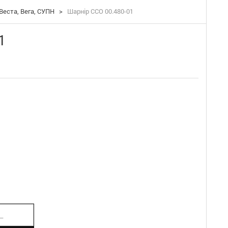
Веста, Вега, СУПН
>
Шарнір ССО 00.480-01
1