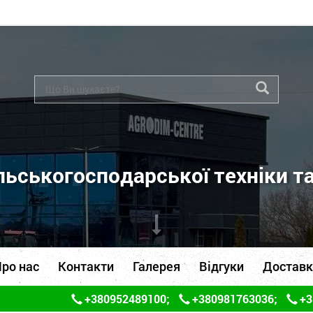
ьськогосподарської техніки т
ро нас
Контакти
Галерея
Відгуки
Доставк
+380952489100
;
+380981763036
;
+3