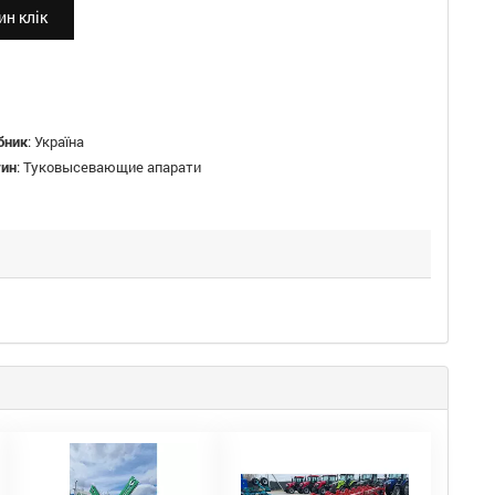
н клік
бник
:
Україна
тин
:
Туковысевающие апарати