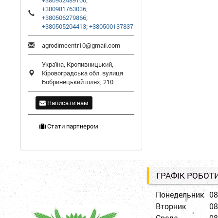
+380952489100
;
+380981763036
;
+380506279866
;
+380505204413
;
+380500137837
agrodimcentr10@gmail.com
Україна,
Кропивницький
,
Кіровоградська обл.
вулиця
Бобринецький шлях, 210
Написати нам
Стати партнером
ГРАФІК РОБОТ
Понедельник
08
Вторник
08
Среда
08