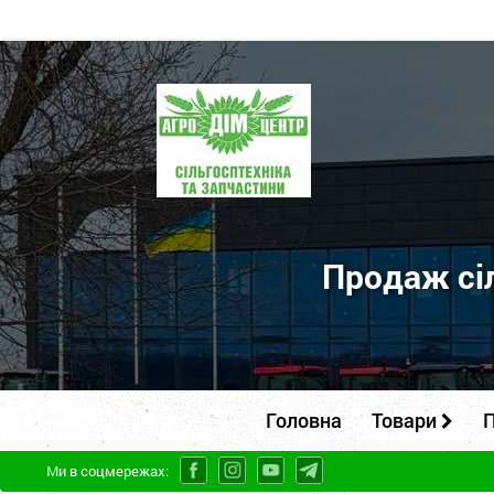
ПП
"Агродім-
центр"
-
продаж
сільськогосподарської
Продаж сіл
техніки
та
запчастин
Головна
Товари
П
Ми в соцмережах: